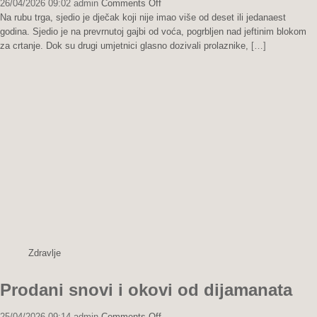
on
26/04/2026 09:02
admin
Comments Off
Oči
Na rubu trga, sjedio je dječak koji nije imao više od deset ili jedanaest
koje
godina. Sjedio je na prevrnutoj gajbi od voća, pogrbljen nad jeftinim blokom
ne
za crtanje. Dok su drugi umjetnici glasno dozivali prolaznike,
[…]
lažu
Zdravlje
Prodani snovi i okovi od dijamanata
on
25/04/2026 09:14
admin
Comments Off