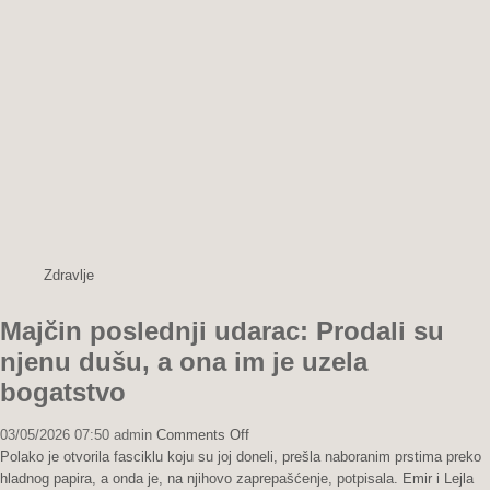
snova
Zdravlje
Majčin poslednji udarac: Prodali su
njenu dušu, a ona im je uzela
bogatstvo
on
03/05/2026 07:50
admin
Comments Off
Majčin
Polako je otvorila fasciklu koju su joj doneli, prešla naboranim prstima preko
poslednji
hladnog papira, a onda je, na njihovo zaprepašćenje, potpisala. Emir i Lejla