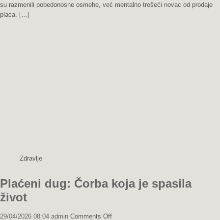
udarac:
su razmenili pobedonosne osmehe, već mentalno trošeći novac od prodaje
Prodali
placa.
[…]
su
njenu
dušu,
a
ona
im
je
uzela
bogatstvo
Zdravlje
Plaćeni dug: Čorba koja je spasila
život
on
29/04/2026 08:04
admin
Comments Off