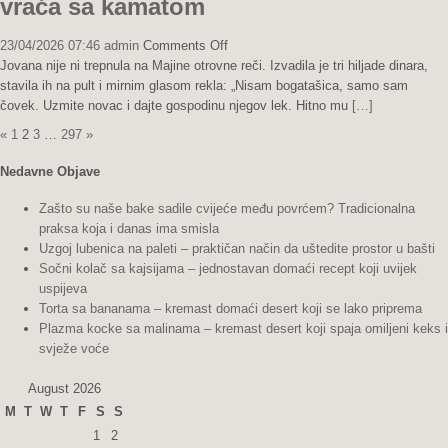
vraća sa kamatom
on
23/04/2026 07:46
admin
Comments Off
Dobrota
Jovana nije ni trepnula na Majine otrovne reči. Izvadila je tri hiljade dinara,
je
stavila ih na pult i mirnim glasom rekla: „Nisam bogatašica, samo sam
jedina
čovek. Uzmite novac i dajte gospodinu njegov lek. Hitno mu
[…]
valuta
Posts
«
1
2
3
…
297
»
koja
pagination
se
Nedavne Objave
uvek
vraća
Zašto su naše bake sadile cvijeće među povrćem? Tradicionalna
sa
praksa koja i danas ima smisla
kamatom
Uzgoj lubenica na paleti – praktičan način da uštedite prostor u bašti
Sočni kolač sa kajsijama – jednostavan domaći recept koji uvijek
uspijeva
Torta sa bananama – kremast domaći desert koji se lako priprema
Plazma kocke sa malinama – kremast desert koji spaja omiljeni keks i
svježe voće
August 2026
M
T
W
T
F
S
S
1
2