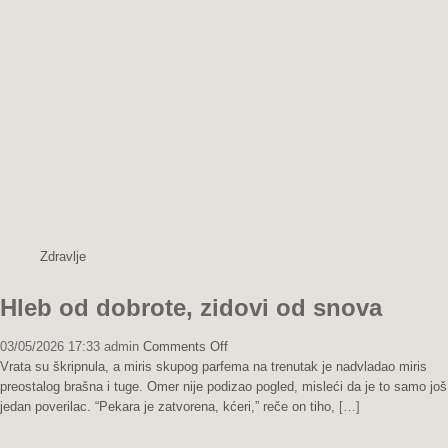
Kaput
koji
je
grejao
dušu
Zdravlje
Hleb od dobrote, zidovi od snova
on
03/05/2026 17:33
admin
Comments Off
Hleb
Vrata su škripnula, a miris skupog parfema na trenutak je nadvladao miris
od
preostalog brašna i tuge. Omer nije podizao pogled, misleći da je to samo još
dobrote,
jedan poverilac. “Pekara je zatvorena, kćeri,” reče on tiho,
[…]
zidovi
od