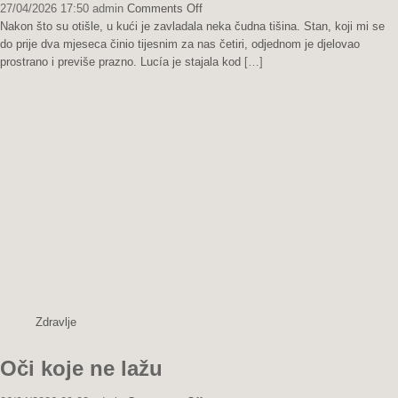
on
27/04/2026 17:50
admin
Comments Off
Dostojanstvo
Nakon što su otišle, u kući je zavladala neka čudna tišina. Stan, koji mi se
u
do prije dva mjeseca činio tijesnim za nas četiri, odjednom je djelovao
sivoj
prostrano i previše prazno. Lucía je stajala kod
[…]
majici
Zdravlje
Oči koje ne lažu