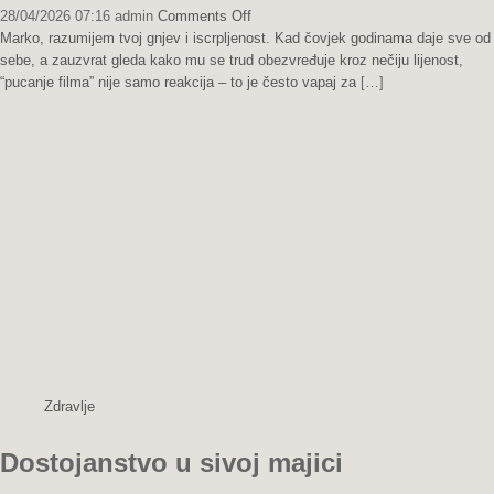
on
28/04/2026 07:16
admin
Comments Off
Između
Marko, razumijem tvoj gnjev i iscrpljenost. Kad čovjek godinama daje sve od
suza
sebe, a zauzvrat gleda kako mu se trud obezvređuje kroz nečiju lijenost,
i
“pucanje filma” nije samo reakcija – to je često vapaj za
[…]
ponosa:
Najteža
odluka
oca
Marka
Zdravlje
Dostojanstvo u sivoj majici