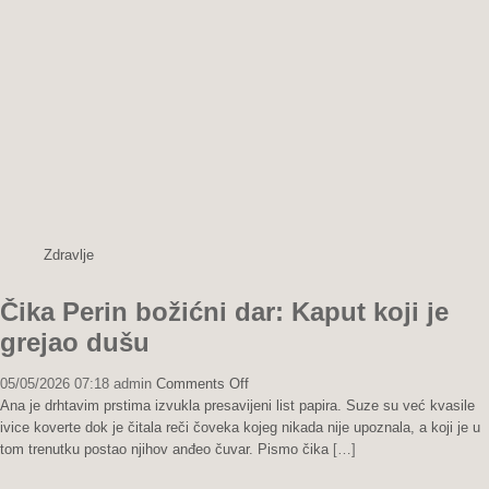
Zdravlje
Čika Perin božićni dar: Kaput koji je
grejao dušu
on
05/05/2026 07:18
admin
Comments Off
Čika
Ana je drhtavim prstima izvukla presavijeni list papira. Suze su već kvasile
Perin
ivice koverte dok je čitala reči čoveka kojeg nikada nije upoznala, a koji je u
božićni
tom trenutku postao njihov anđeo čuvar. Pismo čika
[…]
dar: