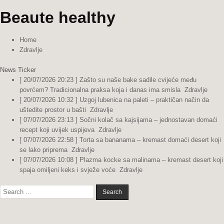
Beaute healthy
Home
Zdravlje
News Ticker
[ 20/07/2026 20:23 ]
Zašto su naše bake sadile cvijeće među
povrćem? Tradicionalna praksa koja i danas ima smisla
Zdravlje
[ 20/07/2026 10:32 ]
Uzgoj lubenica na paleti – praktičan način da
uštedite prostor u bašti
Zdravlje
[ 07/07/2026 23:13 ]
Sočni kolač sa kajsijama – jednostavan domaći
recept koji uvijek uspijeva
Zdravlje
[ 07/07/2026 22:58 ]
Torta sa bananama – kremast domaći desert koji
se lako priprema
Zdravlje
[ 07/07/2026 10:08 ]
Plazma kocke sa malinama – kremast desert koji
spaja omiljeni keks i svježe voće
Zdravlje
Search
for: