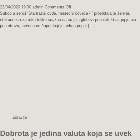
on
23/04/2026 19:30
admin
Comments Off
Dan
Sukob u senci “Šta tražiš ovde, nesrećni čoveče?!” prosiktala je Jelena,
kada
stežući oca za ruku toliko snažno da su joj zglobovi pobeleli. Glas joj je bio
je
pun otrova, sveden na šapat koji je sekao poput
[…]
jedna
ruža
srušila
carstvo
laži
Zdravlje
Dobrota je jedina valuta koja se uvek