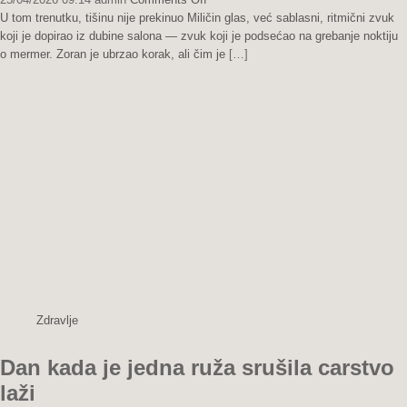
Prodani
U tom trenutku, tišinu nije prekinuo Miličin glas, već sablasni, ritmični zvuk
snovi
koji je dopirao iz dubine salona — zvuk koji je podsećao na grebanje noktiju
i
o mermer. Zoran je ubrzao korak, ali čim je
[…]
okovi
od
dijamanata
Zdravlje
Dan kada je jedna ruža srušila carstvo
laži