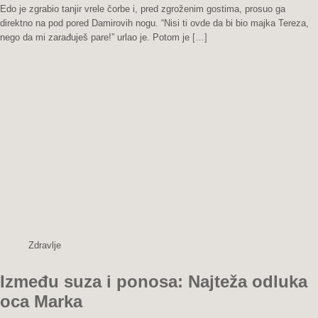
Plaćeni
Edo je zgrabio tanjir vrele čorbe i, pred zgroženim gostima, prosuo ga
dug:
direktno na pod pored Damirovih nogu. “Nisi ti ovde da bi bio majka Tereza,
Čorba
nego da mi zarađuješ pare!” urlao je. Potom je
[…]
koja
je
spasila
život
Zdravlje
Između suza i ponosa: Najteža odluka
oca Marka