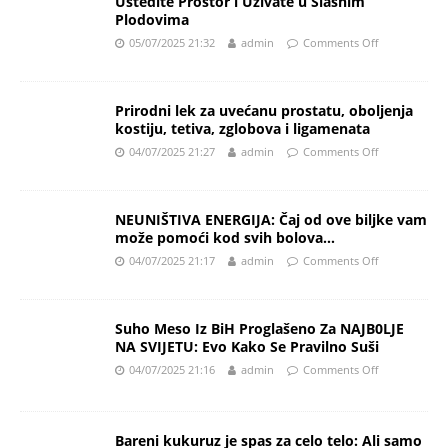
Uštedite Prostor i Uživate u Slasnim
Plodovima
05/07/2025 21:32
admin
Comments Off
Prirodni lek za uvećanu prostatu, oboljenja
kostiju, tetiva, zglobova i ligamenata
04/07/2025 21:27
admin
Comments Off
NEUNIŠTIVA ENERGIJA: Čaj od ove biljke vam
može pomoći kod svih bolova…
04/07/2025 21:17
admin
Comments Off
Suho Meso Iz BiH Proglašeno Za NAJB0LJE
NA SVIJETU: Evo Kako Se Pravilno Suši
04/07/2025 21:16
admin
Comments Off
Bareni kukuruz je spas za celo telo: Ali samo