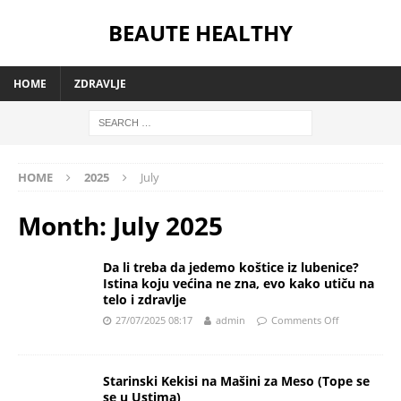
BEAUTE HEALTHY
HOME
ZDRAVLJE
HOME
2025
July
Month:
July 2025
Da li treba da jedemo koštice iz lubenice?
Istina koju većina ne zna, evo kako utiču na
telo i zdravlje
27/07/2025 08:17
admin
Comments Off
Starinski Kekisi na Mašini za Meso (Tope se
se u Ustima)