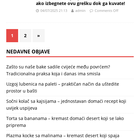
ako izbegnete ovu grešku dok ga kuvate!
04/07/2025 21:13
admin
Comments Off
1
2
»
NEDAVNE OBJAVE
Zašto su naše bake sadile cvijeće među povrćem?
Tradicionalna praksa koja i danas ima smisla
Uzgoj lubenica na paleti – praktičan način da uštedite
prostor u bašti
Sočni kolač sa kajsijama – jednostavan domaći recept koji
uvijek uspijeva
Torta sa bananama – kremast domaći desert koji se lako
priprema
Plazma kocke sa malinama – kremast desert koji spaja