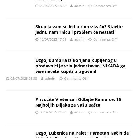
25/07/2025 18:48
admin
Comments Off
Skuplja vam se led u zamrzivaču? Stavite
jednu namirnicu i problem će nestati
16/07/2025 17:59
admin
Comments Off
Uzgoj đumbira iz korijena kupljenog u
prodavnici je vrlo jednostavan. NIKADA ga
više nećete kupiti u trgovini!
05/07/2025 21:38
admin
Comments Off
Privucite Vretenca i Odbijte Komarce: 15
Najboljih Biljaka za Vašu Baštu
05/07/2025 21:36
admin
Comments Off
Uzgoj Lubenica na Paleti: Pametan Način da