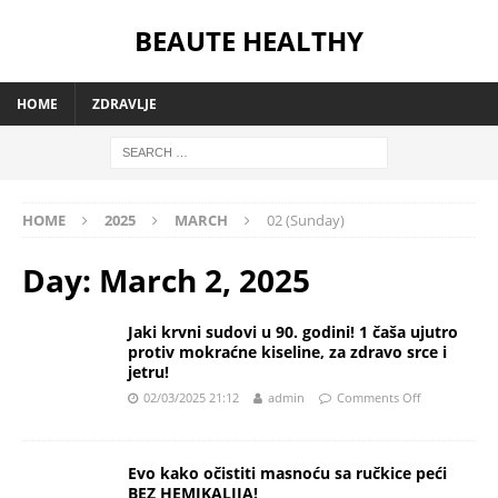
BEAUTE HEALTHY
HOME
ZDRAVLJE
HOME
2025
MARCH
02 (Sunday)
Day:
March 2, 2025
Jaki krvni sudovi u 90. godini! 1 čaša ujutro
protiv mokraćne kiseline, za zdravo srce i
jetru!
02/03/2025 21:12
admin
Comments Off
Evo kako očistiti masnoću sa ručkice peći
BEZ HEMIKALIJA!