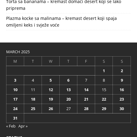
Torta sa bananama – kremast domaći desert koji se lako
priprema
Plazma kocke sa malinama – kremast desert koji spaja
omiljeni keks i svježe voće
MARCH 2025
M
T
W
T
F
S
S
1
2
3
4
5
6
7
8
9
10
11
12
13
14
15
16
17
18
19
20
21
22
23
24
25
26
27
28
29
30
31
« Feb
Apr »