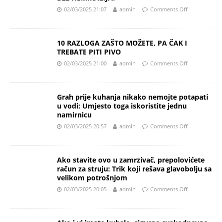
02/03/2025 21:07
admin
Comments Off
10 RAZLOGA ZAŠTO MOŽETE, PA ČAK I
TREBATE PITI PIVO
02/03/2025 21:00
admin
Comments Off
Grah prije kuhanja nikako nemojte potapati
u vodi: Umjesto toga iskoristite jednu
namirnicu
02/03/2025 20:57
admin
Comments Off
Ako stavite ovo u zamrzivač, prepolovićete
račun za struju: Trik koji rešava glavobolju sa
velikom potrošnjom
02/03/2025 20:05
admin
Comments Off