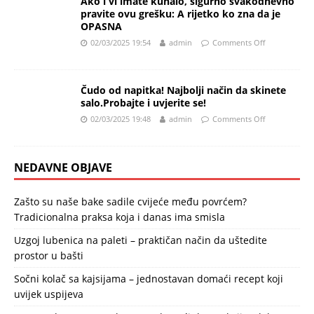
Ako i vi imate kuhalo, sigurno svakodnevno
pravite ovu grešku: A rijetko ko zna da je
OPASNA
02/03/2025 19:54
admin
Comments Off
Čudo od napitka! Najbolji način da skinete
salo.Probajte i uvjerite se!
02/03/2025 19:48
admin
Comments Off
NEDAVNE OBJAVE
Zašto su naše bake sadile cvijeće među povrćem?
Tradicionalna praksa koja i danas ima smisla
Uzgoj lubenica na paleti – praktičan način da uštedite
prostor u bašti
Sočni kolač sa kajsijama – jednostavan domaći recept koji
uvijek uspijeva