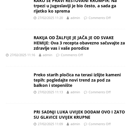
KAKO SE PRAVI RESTOVANI KROMPIR: Na
trpezi u Jugoslaviji je bio često, a sada ga
rijetko ko sprema
27/02/2025 11:20
admin
Comments Off
RAKIJA OD ŽALFIJE JE JAČA JE OD SVAKE
HEMIJE: Ova 3 recepta obavezno sačuvajte za
zdravlje vas i vaše porodice
27/02/2025 11:16
admin
Comments Off
Preko starih pločica na terasi izlijte kameni
tepih: pogledajte novi trend za pod za
balkon i stepenište
27/02/2025 11:13
admin
Comments Off
PRI SADNJI LUKA UVIJEK DODAM OVO I ZATO
SU GLAVICE UVIJEK KRUPNE
27/02/2025 11:09
admin
Comments Off