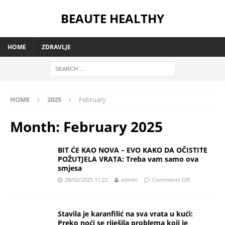
BEAUTE HEALTHY
HOME
ZDRAVLJE
HOME
2025
February
Month:
February 2025
BIT ĆE KAO NOVA – EVO KAKO DA OČISTITE
POŽUTJELA VRATA: Treba vam samo ova
smjesa
28/02/2025 11:22
admin
Comments Off
Stavila je karanfilić na sva vrata u kući:
Preko noći se riješila problema koji je