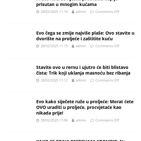
prisutan u mnogim kućama
28/02/2025 11:16
admin
Comments Off
Evo čega se zmije najviše plaše: Ovo stavite u
dvorište na proljeće i zaštitite kuću
28/02/2025 11:15
admin
Comments Off
Stavite ovo u rernu i ujutro će biti blistavo
čista: Trik koji uklanja masnoću bez ribanja
28/02/2025 11:12
admin
Comments Off
Evo kako siječete ruže u proljeće: Morat ćete
OVO uraditi u proljeće, procvjetaće kao
nikada prije!
28/02/2025 11:06
admin
Comments Off