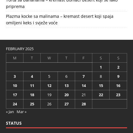
priprema
Plazma kocke sa malinama – kremast desert koji spaja
omiljeni keks i svježe voće
FEBRUARY 2025
M
T
W
T
F
S
S
1
2
3
4
5
6
7
8
9
10
11
12
13
14
15
16
17
18
19
20
21
22
23
24
25
26
27
28
« Jan
Mar »
STATUS