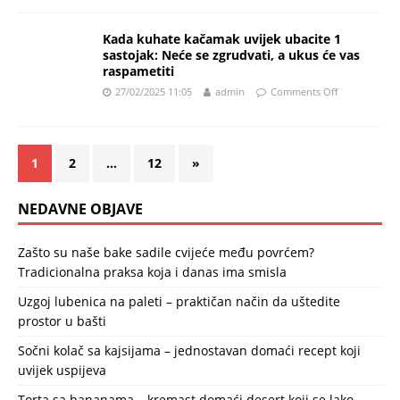
Kada kuhate kačamak uvijek ubacite 1
sastojak: Neće se zgrudvati, a ukus će vas
raspametiti
27/02/2025 11:05
admin
Comments Off
1
2
…
12
»
NEDAVNE OBJAVE
Zašto su naše bake sadile cvijeće među povrćem?
Tradicionalna praksa koja i danas ima smisla
Uzgoj lubenica na paleti – praktičan način da uštedite
prostor u bašti
Sočni kolač sa kajsijama – jednostavan domaći recept koji
uvijek uspijeva
Torta sa bananama – kremast domaći desert koji se lako