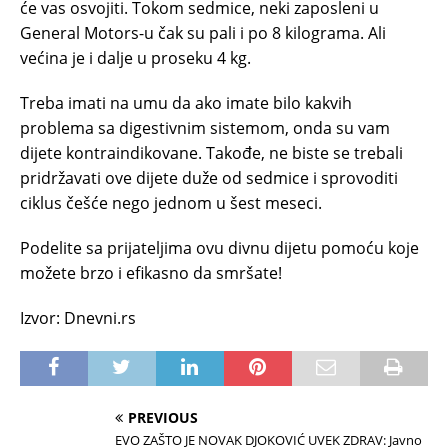
će vas osvojiti. Tokom sedmice, neki zaposleni u
General Motors-u čak su pali i po 8 kilograma. Ali
većina je i dalje u proseku 4 kg.
Treba imati na umu da ako imate bilo kakvih
problema sa digestivnim sistemom, onda su vam
dijete kontraindikovane. Takođe, ne biste se trebali
pridržavati ove dijete duže od sedmice i sprovoditi
ciklus češće nego jednom u šest meseci.
Podelite sa prijateljima ovu divnu dijetu pomoću koje
možete brzo i efikasno da smršate!
Izvor: Dnevni.rs
PREVIOUS
EVO ZAŠTO JE NOVAK DJOKOVIĆ UVEK ZDRAV: Javno