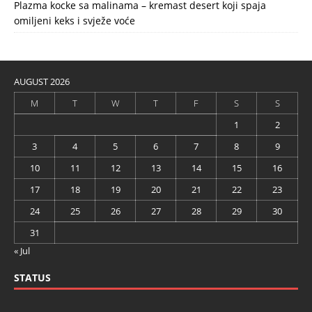
Plazma kocke sa malinama – kremast desert koji spaja
omiljeni keks i svježe voće
AUGUST 2026
M
T
W
T
F
S
S
1
2
3
4
5
6
7
8
9
10
11
12
13
14
15
16
17
18
19
20
21
22
23
24
25
26
27
28
29
30
31
« Jul
STATUS