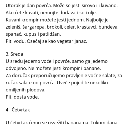
Utorak je dan povrća. Može se jesti sirovo ili kuvano.
Ako ćete kuvati, nemojte dodavati so i ulje.
Kuvani krompir možete jesti jednom. Najbolje je
zeleniš, šargarepa, brokoli, celer, krastavci, bundeva,
spanać, kupus i patlidžan.
Piti vodu. Osećaj se kao vegetarijanac.
3. Sreda
U sredu jedemo voće i povrće, samo ga jedemo
odvojeno. Ne možete jesti krompir i banane.
Za doručak preporučujemo pravljenje voćne salate, za
ručak salate od povrća. Uveče pojedite nekoliko
omiljenih plodova.
Piti dosta vode.
4 . Četvrtak
U četvrtak ćemo se osvežiti bananama. Tokom dana