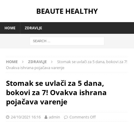
BEAUTE HEALTHY
HOME
ZDRAVLJE
HOME
ZDRAVLJE
Stomak se uvlači za 5 dana, bokovi za 7!
Ovakva ishrana pojačava varenje
Stomak se uvlači za 5 dana,
bokovi za 7! Ovakva ishrana
pojačava varenje
24/10/2021 16:16
admin
Comments Off