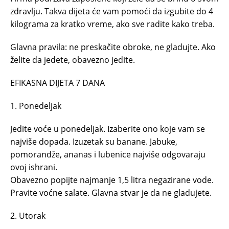
zdravlju. Takva dijeta će vam pomoći da izgubite do 4
kilograma za kratko vreme, ako sve radite kako treba.
Glavna pravila: ne preskačite obroke, ne gladujte. Ako
želite da jedete, obavezno jedite.
EFIKASNA DIJETA 7 DANA
1. Ponedeljak
Jedite voće u ponedeljak. Izaberite ono koje vam se
najviše dopada. Izuzetak su banane. Jabuke,
pomorandže, ananas i lubenice najviše odgovaraju
ovoj ishrani.
Obavezno popijte najmanje 1,5 litra negazirane vode.
Pravite voćne salate. Glavna stvar je da ne gladujete.
2. Utorak