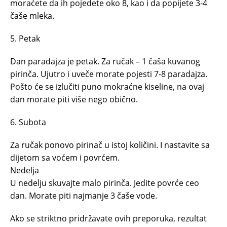
moraćete da ih pojedete oko 8, kao i da popijete 3-4
čaše mleka.
5. Petak
Dan paradajza je petak. Za ručak – 1 čaša kuvanog
pirinča. Ujutro i uveče morate pojesti 7-8 paradajza.
Pošto će se izlučiti puno mokraćne kiseline, na ovaj
dan morate piti više nego obično.
6. Subota
Za ručak ponovo pirinač u istoj količini. I nastavite sa
dijetom sa voćem i povrćem.
Nedelja
U nedelju skuvajte malo pirinča. Jedite povrće ceo
dan. Morate piti najmanje 3 čaše vode.
Ako se striktno pridržavate ovih preporuka, rezultat