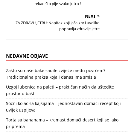
rekao šta pije svako jutro !
NEXT
ZA ZDRAVU JETRU: Napitak koji jača krv i uveliko
popravlja zdravlje jetre
NEDAVNE OBJAVE
Zašto su naše bake sadile cvijeće među povrćem?
Tradicionalna praksa koja i danas ima smisla
Uzgoj lubenica na paleti – praktičan način da uštedite
prostor u bašti
Sočni kolač sa kajsijama – jednostavan domaći recept koji
uvijek uspijeva
Torta sa bananama – kremast domaći desert koji se lako
priprema