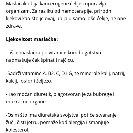
Maslačak ubija kancerogene ćelije i oporavlja
organizam. Za razliku od hemoterapije, prirodni
lijekovi kao što je ovaj, ubijaju samo loše ćelije, ne one
zdrave.
Ljekovitost maslačka:
-Lišće maslačka po vitaminskom bogatstvu
nadmašuje čak špinat i rajčicu.
-Sadrži vitamine A, B2, C, D i G, te minerale kalij, natrij,
kalcij, fosfor i željezo.
-Kao moćan diuretik, blagotvoran je za bubrege i
mokraćne organe.
-Osim što ima diuretska svojstva, potiče stvaranje
žuči, čisti jetru, pomaže kod alergija i smanjuje
kolesterol.