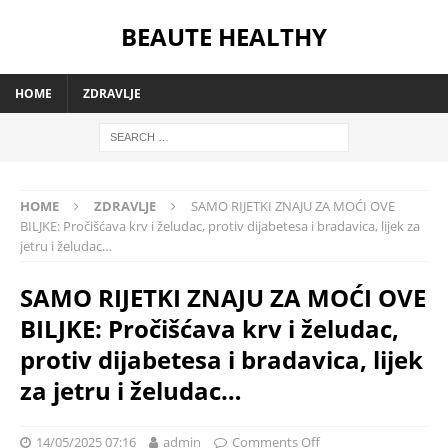
BEAUTE HEALTHY
HOME
ZDRAVLJE
HOME
ZDRAVLJE
SAMO RIJETKI ZNAJU ZA MOĆI OVE
BILJKE: Pročišćava krv i želudac, protiv dijabetesa i bradavica, lijek za
jetru i želudac…
SAMO RIJETKI ZNAJU ZA MOĆI OVE
BILJKE: Pročišćava krv i želudac,
protiv dijabetesa i bradavica, lijek
za jetru i želudac…
14/05/2025 07:16
admin
Comments Off