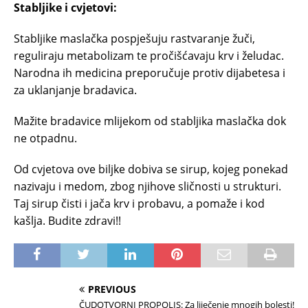
Stabljike i cvjetovi:
Stabljike maslačka pospješuju rastvaranje žuči,
reguliraju metabolizam te pročišćavaju krv i želudac.
Narodna ih medicina preporučuje protiv dijabetesa i
za uklanjanje bradavica.
Mažite bradavice mlijekom od stabljika maslačka dok
ne otpadnu.
Od cvjetova ove biljke dobiva se sirup, kojeg ponekad
nazivaju i medom, zbog njihove sličnosti u strukturi.
Taj sirup čisti i jača krv i probavu, a pomaže i kod
kašlja. Budite zdravi!!
PREVIOUS
ČUDOTVORNI PROPOLIS: Za liječenje mnogih bolesti!