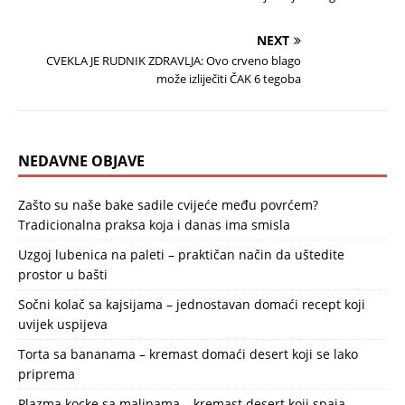
NEXT
CVEKLA JE RUDNIK ZDRAVLJA: Ovo crveno blago
može izliječiti ČAK 6 tegoba
NEDAVNE OBJAVE
Zašto su naše bake sadile cvijeće među povrćem?
Tradicionalna praksa koja i danas ima smisla
Uzgoj lubenica na paleti – praktičan način da uštedite
prostor u bašti
Sočni kolač sa kajsijama – jednostavan domaći recept koji
uvijek uspijeva
Torta sa bananama – kremast domaći desert koji se lako
priprema
Plazma kocke sa malinama – kremast desert koji spaja