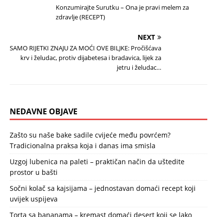
Konzumirajte Surutku – Ona je pravi melem za
zdravlje (RECEPT)
NEXT
SAMO RIJETKI ZNAJU ZA MOĆI OVE BILJKE: Pročišćava
krv i želudac, protiv dijabetesa i bradavica, lijek za
jetru i želudac…
NEDAVNE OBJAVE
Zašto su naše bake sadile cvijeće među povrćem?
Tradicionalna praksa koja i danas ima smisla
Uzgoj lubenica na paleti – praktičan način da uštedite
prostor u bašti
Sočni kolač sa kajsijama – jednostavan domaći recept koji
uvijek uspijeva
Torta sa bananama – kremast domaći desert koji se lako