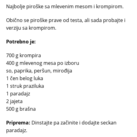
Najbolje piroške sa mlevenim mesom i krompirom.
Obično se piroške prave od testa, ali sada probajte i
verziju sa krompirom.
Potrebno je:
700 g krompira
400 g mlevenog mesa po izboru
so, paprika, peršun, mirođija
1 čen belog luka
1 struk praziluka
1 paradajz
2 jajeta
500 g brašna
Priprema:
Dinstajte pa začinite i dodajte seckan
paradajz.