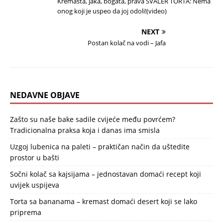
Kremasta, jaka, bogata, prava ŠVALER TORTA: Nema
onog koji je uspeo da joj odoli!(video)
NEXT
Postan kolač na vodi – Jafa
NEDAVNE OBJAVE
Zašto su naše bake sadile cvijeće među povrćem?
Tradicionalna praksa koja i danas ima smisla
Uzgoj lubenica na paleti – praktičan način da uštedite
prostor u bašti
Sočni kolač sa kajsijama – jednostavan domaći recept koji
uvijek uspijeva
Torta sa bananama – kremast domaći desert koji se lako
priprema