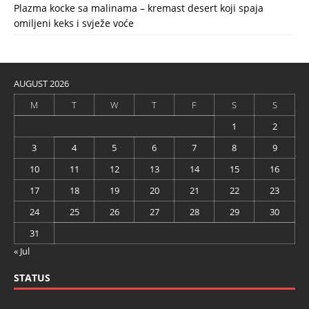
Plazma kocke sa malinama – kremast desert koji spaja
omiljeni keks i svježe voće
AUGUST 2026
M
T
W
T
F
S
S
1
2
3
4
5
6
7
8
9
10
11
12
13
14
15
16
17
18
19
20
21
22
23
24
25
26
27
28
29
30
31
« Jul
STATUS