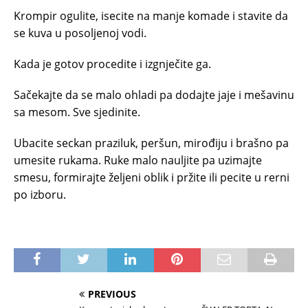
Krompir ogulite, isecite na manje komade i stavite da
se kuva u posoljenoj vodi.
Kada je gotov procedite i izgnječite ga.
Sačekajte da se malo ohladi pa dodajte jaje i mešavinu
sa mesom. Sve sjedinite.
Ubacite seckan praziluk, peršun, mirođiju i brašno pa
umesite rukama. Ruke malo nauljite pa uzimajte
smesu, formirajte željeni oblik i pržite ili pecite u rerni
po izboru.
PREVIOUS