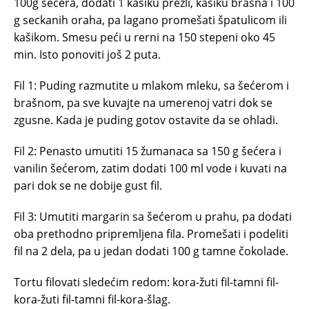
100g šećera, dodati 1 kašiku prezli, kasiku brašna i 100
g seckanih oraha, pa lagano promešati špatulicom ili
kašikom. Smesu peći u rerni na 150 stepeni oko 45
min. Isto ponoviti još 2 puta.
Fil 1: Puding razmutite u mlakom mleku, sa šećerom i
brašnom, pa sve kuvajte na umerenoj vatri dok se
zgusne. Kada je puding gotov ostavite da se ohladi.
Fil 2: Penasto umutiti 15 žumanaca sa 150 g šećera i
vanilin šećerom, zatim dodati 100 ml vode i kuvati na
pari dok se ne dobije gust fil.
Fil 3: Umutiti margarin sa šećerom u prahu, pa dodati
oba prethodno pripremljena fila. Promešati i podeliti
fil na 2 dela, pa u jedan dodati 100 g tamne čokolade.
Tortu filovati sledećim redom: kora-žuti fil-tamni fil-
kora-žuti fil-tamni fil-kora-šlag.