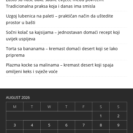
Tradicionalna praksa koja i danas ima smisla
Uzgoj lubenica na paleti – praktičan način da uštedite
prostor u bašti
Sočni kolač sa kajsijama – jednostavan domaći recept koji
uvijek uspijeva
Torta sa bananama – kremast domaći desert koji se lako
priprema
Plazma kocke sa malinama – kremast desert koji spaja
omiljeni keks i svježe voće
AUGUST 2026
M
T
W
T
F
S
S
1
2
3
4
5
6
7
8
9