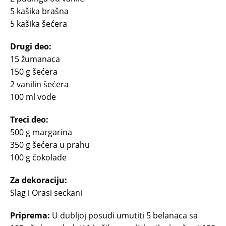
5 kašika brašna
5 kašika šećera
Drugi deo:
15 žumanaca
150 g šećera
2 vanilin šećera
100 ml vode
Treci deo:
500 g margarina
350 g šećera u prahu
100 g čokolade
Za dekoraciju:
Slag i Orasi seckani
Priprema:
U dubljoj posudi umutiti 5 belanaca sa