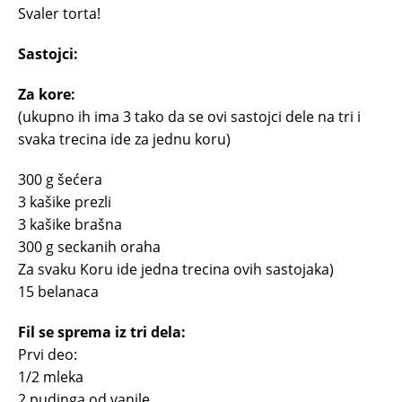
Svaler torta!
Sastojci:
Za kore:
(ukupno ih ima 3 tako da se ovi sastojci dele na tri i
svaka trecina ide za jednu koru)
300 g šećera
3 kašike prezli
3 kašike brašna
300 g seckanih oraha
Za svaku Koru ide jedna trecina ovih sastojaka)
15 belanaca
Fil se sprema iz tri dela:
Prvi deo:
1/2 mleka
2 pudinga od vanile