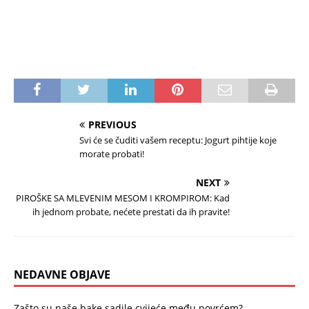
PREVIOUS
Svi će se čuditi vašem receptu: Jogurt pihtije koje
morate probati!
NEXT
PIROŠKE SA MLEVENIM MESOM I KROMPIROM: Kad
ih jednom probate, nećete prestati da ih pravite!
NEDAVNE OBJAVE
Zašto su naše bake sadile cvijeće među povrćem?