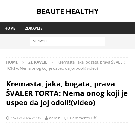
BEAUTE HEALTHY
HOME
ZDRAVLJE
HOME
ZDRAVLJE
Kremasta, jaka, bogata, prava ŠVALER
TORTA: Nema onog koji je uspeo da joj odoli!(video)
Kremasta, jaka, bogata, prava
ŠVALER TORTA: Nema onog koji je
uspeo da joj odoli!(video)
15/12/2024 21:35
admin
Comments Off