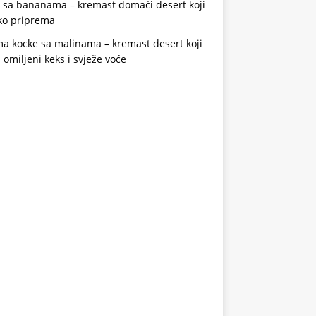
a sa bananama – kremast domaći desert koji
ako priprema
a kocke sa malinama – kremast desert koji
 omiljeni keks i svježe voće