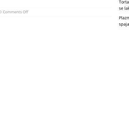
Tort
se l
Comments Off
Plazm
spaja