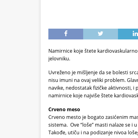
Namirnice koje štete kardiovaskula
jelovniku.
Uvreženo je mišljenje da se bolesti src
nisu imuni na ovaj veliki problem. Gla
navike, nedostatak fizičke aktivnosti, 
namirnice koje najviše štete kardiova
Crveno meso
Crveno mesto je bogato zasićenim mast
sistema. Ove “loše” masti nalaze se i 
Takođe, utiču i na podizanje nivoa loše