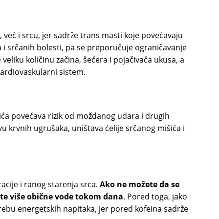
, već i srcu, jer sadrže trans masti koje povećavaju
a i srčanih bolesti, pa se preporučuje ograničavanje
veliku količinu začina, šećera i pojačivača ukusa, a
kardiovaskularni sistem.
ća povećava rizik od moždanog udara i drugih
u krvnih ugrušaka, uništava ćelije srčanog mišića i
acije i ranog starenja srca.
Ako ne možete da se
ete više obične vode tokom dana
. Pored toga, jako
bu energetskih napitaka, jer pored kofeina sadrže