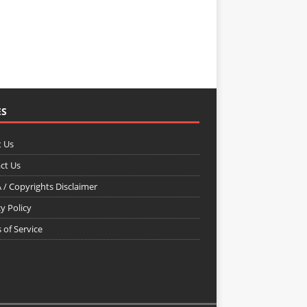
ES
 Us
ct Us
/ Copyrights Disclaimer
y Policy
 of Service