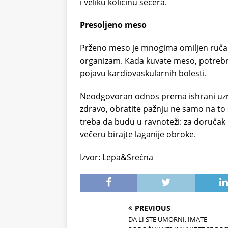
i veliku količinu šećera.
Presoljeno meso
Prženo meso je mnogima omiljen ručak,
organizam. Кada kuvate meso, potrebno j
pojavu kardiovaskularnih bolesti.
Neodgovoran odnos prema ishrani uzro
zdravo, obratite pažnju ne samo na to š
treba da budu u ravnoteži: za doručak 
večeru birajte laganije obroke.
Izvor: Lepa&Srećna
PREVIOUS
DA LI STE UMORNI, IMATE