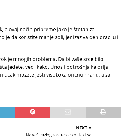
 a ovaj način pripreme jako je štetan za
e da koristite manje soli, jer izaziva dehidraciju i
k je mnogih problema. Da bi vaše srce bilo
ta jedete, već i kako. Unos i potrošnja kalorija
i ručak možete jesti visokokaloričnu hranu, a za
NEXT
Najveći razlog za stres je kontakt sa