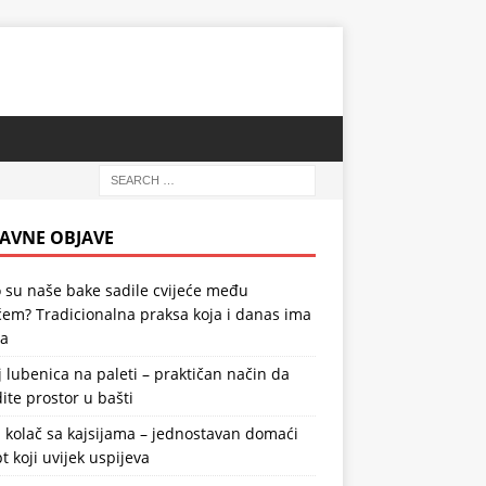
AVNE OBJAVE
 su naše bake sadile cvijeće među
em? Tradicionalna praksa koja i danas ima
la
 lubenica na paleti – praktičan način da
ite prostor u bašti
 kolač sa kajsijama – jednostavan domaći
t koji uvijek uspijeva