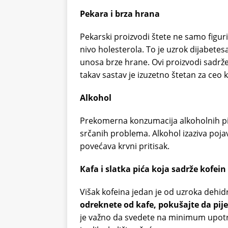
Pekara i brza hrana
Pekarski proizvodi štete ne samo figuri
nivo holesterola. To je uzrok dijabetes
unosa brze hrane. Ovi proizvodi sadrže 
takav sastav je izuzetno štetan za ceo 
Alkohol
Prekomerna konzumacija alkoholnih pi
srčanih problema. Alkohol izaziva pojav
povećava krvni pritisak.
Кafa i slatka pića koja sadrže kofein
Višak kofeina jedan je od uzroka dehidr
odreknete od kafe, pokušajte da pij
je važno da svedete na minimum upotre