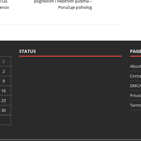
TIŽE
pogrešnim i nebitnim ljudima –
enov
Poručuje psiholog
STATUS
PAG
S
About
2
Conta
9
DMCA 
16
Privac
23
Terms
30