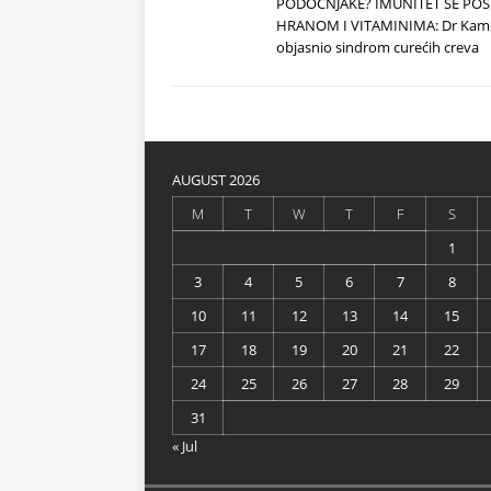
PODOČNJAKE? IMUNITET SE POS
HRANOM I VITAMINIMA: Dr Kam
objasnio sindrom curećih creva
AUGUST 2026
M
T
W
T
F
S
1
3
4
5
6
7
8
10
11
12
13
14
15
17
18
19
20
21
22
24
25
26
27
28
29
31
« Jul