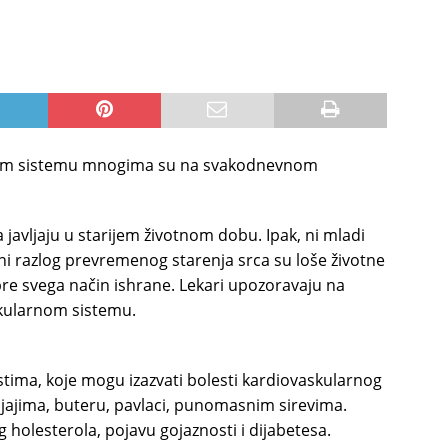
rnom sistemu mnogima su na svakodnevnom
a javljaju u starijem životnom dobu. Ipak, ni mladi
vni razlog prevremenog starenja srca su loše životne
i pre svega način ishrane. Lekari upozoravaju na
skularnom sistemu.
ima, koje mogu izazvati bolesti kardiovaskularnog
u jajima, buteru, pavlaci, punomasnim sirevima.
g holesterola, pojavu gojaznosti i dijabetesa.