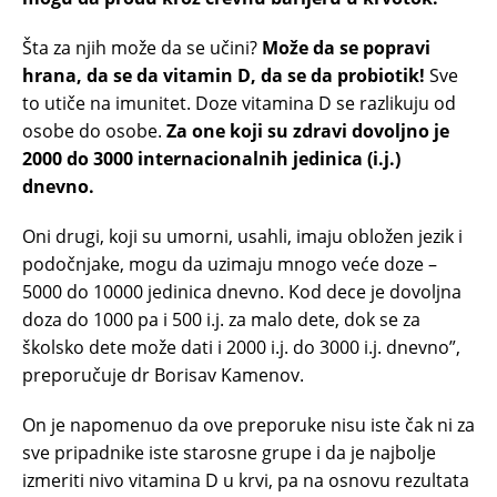
Šta za njih može da se učini?
Može da se popravi
hrana, da se da vitamin D, da se da probiotik!
Sve
to utiče na imunitet. Doze vitamina D se razlikuju od
osobe do osobe.
Za one koji su zdravi dovoljno je
2000 do 3000 internacionalnih jedinica (i.j.)
dnevno.
Oni drugi, koji su umorni, usahli, imaju obložen jezik i
podočnjake, mogu da uzimaju mnogo veće doze –
5000 do 10000 jedinica dnevno. Kod dece je dovoljna
doza do 1000 pa i 500 i.j. za malo dete, dok se za
školsko dete može dati i 2000 i.j. do 3000 i.j. dnevno”,
preporučuje dr Borisav Kamenov.
On je napomenuo da ove preporuke nisu iste čak ni za
sve pripadnike iste starosne grupe i da je najbolje
izmeriti nivo vitamina D u krvi, pa na osnovu rezultata