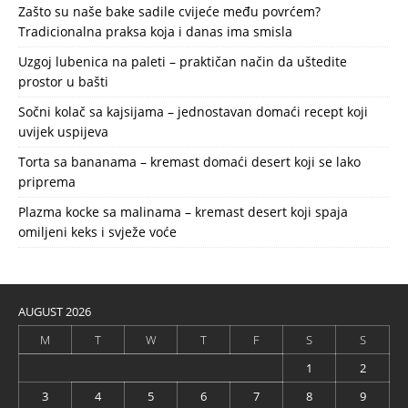
Zašto su naše bake sadile cvijeće među povrćem?
Tradicionalna praksa koja i danas ima smisla
Uzgoj lubenica na paleti – praktičan način da uštedite
prostor u bašti
Sočni kolač sa kajsijama – jednostavan domaći recept koji
uvijek uspijeva
Torta sa bananama – kremast domaći desert koji se lako
priprema
Plazma kocke sa malinama – kremast desert koji spaja
omiljeni keks i svježe voće
AUGUST 2026
M
T
W
T
F
S
S
1
2
3
4
5
6
7
8
9