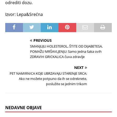
odrediti dozu.
Izvor: Lepa&Srećna
PREVIOUS
SMANJUJU HOLESTEROL, ŠTITE OD DIJABETESA,
POMAŽU MRŠAVLJENJU: Samo jedna šaka ovih
ZDRAVIH GRICKALICA čuva zdravlje
NEXT
PET NAMIRNICA KOJE UBRZAVAJU STARENJE SRCA:
Ako ne možete potpuno da ih se odreknete,
poslužite se jednim trikom
NEDAVNE OBJAVE