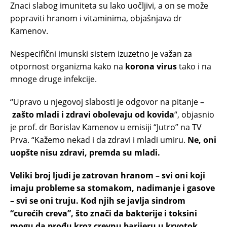
Znaci slabog imuniteta su lako uočljivi, a on se može
popraviti hranom i vitaminima, objašnjava dr
Kamenov.
Nespecifični imunski sistem izuzetno je važan za
otpornost organizma kako na
korona virus
tako i na
mnoge druge infekcije.
“Upravo u njegovoj slabosti je odgovor na pitanje –
zašto mladi i zdravi obolevaju od kovida
“, objasnio
je prof. dr Borislav Kamenov u emisiji “Jutro” na TV
Prva. “Kažemo nekad i da zdravi i mladi umiru.
Ne, oni
uopšte nisu zdravi, premda su mladi.
Veliki broj ljudi je zatrovan hranom – svi oni koji
imaju probleme sa stomakom, nadimanje i gasove
– svi se oni truju. Kod njih se javlja sindrom
“curećih creva”, što znači da bakterije i toksini
mogu da prođu kroz crevnu barijeru u krvotok.