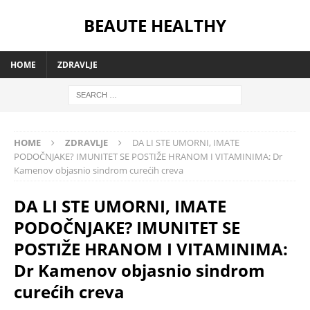
BEAUTE HEALTHY
HOME
ZDRAVLJE
HOME
ZDRAVLJE
DA LI STE UMORNI, IMATE
PODOČNJAKE? IMUNITET SE POSTIŽE HRANOM I VITAMINIMA: Dr
Kamenov objasnio sindrom curećih creva
DA LI STE UMORNI, IMATE
PODOČNJAKE? IMUNITET SE
POSTIŽE HRANOM I VITAMINIMA:
Dr Kamenov objasnio sindrom
curećih creva