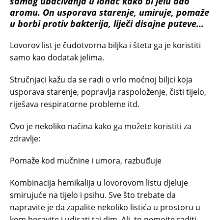
samog ubacivanja u lonac kako bi jelu dao
aromu. On usporava starenje, umiruje, pomaže
u borbi protiv bakterija, liječi disajne puteve…
Lovorov list je čudotvorna biljka i šteta ga je koristiti
samo kao dodatak jelima.
Stručnjaci kažu da se radi o vrlo moćnoj biljci koja
usporava starenje, popravlja raspoloženje, čisti tijelo,
riješava respiratorne probleme itd.
Ovo je nekoliko načina kako ga možete koristiti za
zdravlje:
Pomaže kod mučnine i umora, razbuđuje
Kombinacija hemikalija u lovorovom listu djeluje
smirujuće na tijelo i psihu. Sve što trebate da
napravite je da zapalite nekoliko listića u prostoru u
kom boravite i udisati taj dim. Ali, to nemojte raditi