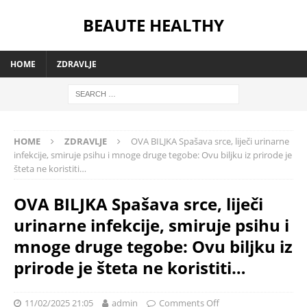
BEAUTE HEALTHY
HOME
ZDRAVLJE
HOME
ZDRAVLJE
OVA BILJKA Spašava srce, liječi urinarne
infekcije, smiruje psihu i mnoge druge tegobe: Ovu biljku iz prirode je
šteta ne koristiti…
OVA BILJKA Spašava srce, liječi
urinarne infekcije, smiruje psihu i
mnoge druge tegobe: Ovu biljku iz
prirode je šteta ne koristiti…
11/02/2025 21:05
admin
Comments Off