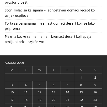
prostor u bašti
Sočni kolač sa kajsijama – jednostavan domaći recept koji
uvijek uspijeva
Torta sa bananama – kremast domaći desert koji se lako
priprema
Plazma kocke sa malinama – kremast desert koji spaja
omiljeni keks i svježe voće
AUGUST 2026
M
T
W
T
F
S
S
1
2
3
4
5
6
7
8
9
10
11
12
13
14
15
16
17
18
19
20
21
22
23