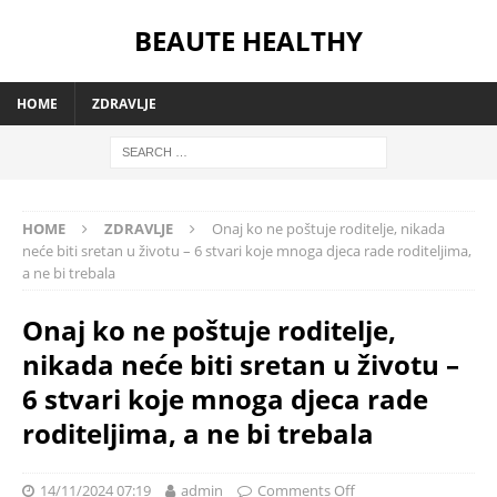
BEAUTE HEALTHY
HOME
ZDRAVLJE
HOME
ZDRAVLJE
Onaj ko ne poštuje roditelje, nikada
neće biti sretan u životu – 6 stvari koje mnoga djeca rade roditeljima,
a ne bi trebala
Onaj ko ne poštuje roditelje,
nikada neće biti sretan u životu –
6 stvari koje mnoga djeca rade
roditeljima, a ne bi trebala
14/11/2024 07:19
admin
Comments Off