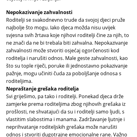
Nepokazivanje zahvalnosti
Roditelji se svakodnevno trude da svojoj djeci pruže
najbolje što mogu. Iako djeca možda nisu uvijek
svjesna svih žrtava koje njihovi roditelji čine za njih, to
ne znači da ne bi trebala biti zahvalna. Nepokazivanje
zahvalnosti može stvoriti osjećaj ogorčenosti kod
roditelja i narušiti odnos. Male geste zahvalnosti, kao
što su tople riječi, poruke ili jednostavno pokazivanje
pažnje, mogu učiniti čuda za poboljšanje odnosa s
roditeljima.
Nepraštanje grešaka roditelja
Svi griješimo, pa tako i roditelji. Ponekad djeca drže
zamjerke prema roditeljima zbog njihovih grešaka iz
prošlosti, ne shvatajući da su i roditelji samo ljudi, s
vlastitim slabostima i manama. Zadržavanje ljutnje i
neprihvatanje roditeljskih grešaka može narušiti
odnos i stvoriti dugotrajne emocionalne rane. Važno