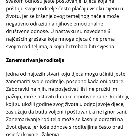
svakom odnosu jeste poštovanje. Djeca koja ne
poštuju svoje roditelje često plaćaju visoku cijenu u
životu, jer se kršenje ovog temeljnog načela može
negativno odraziti na njihove emocionalne i
društvene odnose. U nastavku su navedene 6
najčešćih grešaka koje mnoga djeca čine prema
svojim roditeljima, a kojih bi trebala biti svjesna.
Zanemarivanje roditelja
Jedna od najtežih stvari koju djeca mogu učiniti jeste
zanemariti svoje roditelje, posebno kada oni ostare.
Zaboraviti na njih, ne posjećivati ih i ne pružiti im
pažnju, može ostaviti duboke emotivne rane. Roditelji,
koji su uložili godine svog života u odgoj svoje djece,
zaslužuju da budu voljeni i poštovani, a ne ignorisani.
Zanemarivanje roditelja može se kasnije odraziti na
život djece, jer loše odnose s roditeljima često prati
osjećaj krivnje i žaljenja.