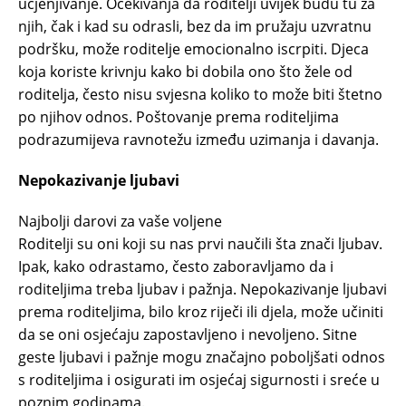
ucjenjivanje. Očekivanja da roditelji uvijek budu tu za
njih, čak i kad su odrasli, bez da im pružaju uzvratnu
podršku, može roditelje emocionalno iscrpiti. Djeca
koja koriste krivnju kako bi dobila ono što žele od
roditelja, često nisu svjesna koliko to može biti štetno
po njihov odnos. Poštovanje prema roditeljima
podrazumijeva ravnotežu između uzimanja i davanja.
Nepokazivanje ljubavi
Najbolji darovi za vaše voljene
Roditelji su oni koji su nas prvi naučili šta znači ljubav.
Ipak, kako odrastamo, često zaboravljamo da i
roditeljima treba ljubav i pažnja. Nepokazivanje ljubavi
prema roditeljima, bilo kroz riječi ili djela, može učiniti
da se oni osjećaju zapostavljeno i nevoljeno. Sitne
geste ljubavi i pažnje mogu značajno poboljšati odnos
s roditeljima i osigurati im osjećaj sigurnosti i sreće u
poznim godinama.