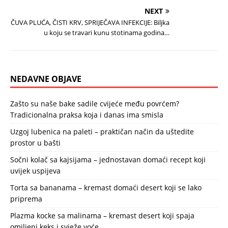
NEXT
ČUVA PLUĆA, ČISTI KRV, SPRIJEČAVA INFEKCIJE: Biljka
u koju se travari kunu stotinama godina…
NEDAVNE OBJAVE
Zašto su naše bake sadile cvijeće među povrćem?
Tradicionalna praksa koja i danas ima smisla
Uzgoj lubenica na paleti – praktičan način da uštedite
prostor u bašti
Sočni kolač sa kajsijama – jednostavan domaći recept koji
uvijek uspijeva
Torta sa bananama – kremast domaći desert koji se lako
priprema
Plazma kocke sa malinama – kremast desert koji spaja
omiljeni keks i svježe voće