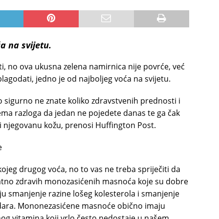
a na svijetu.
i, no ova ukusna zelena namirnica nije povrće, već
blagodati, jedno je od najboljeg voća na svijetu.
o sigurno ne znate koliko zdravstvenih prednosti i
nema razloga da jedan ne pojedete danas te ga čak
pu i njegovanu kožu, prenosi Huffington Post.
e
jeg drugog voća, no to vas ne treba spriječiti da
jatno zdravih monozasićenih masnoća koje su dobre
 smanjenje razine lošeg kolesterola i smanjenje
 udara. Mononezasićene masnoće obično imaju
vnog vitamina koji vrlo često nedostaje u našem