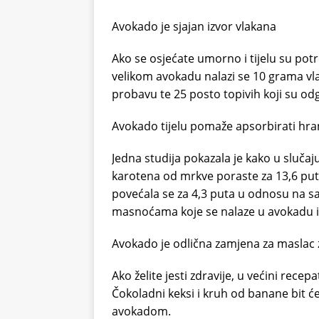
Avokado je sjajan izvor vlakana
Ako se osjećate umorno i tijelu su po
velikom avokadu nalazi se 10 grama vla
probavu te 25 posto topivih koji su odg
Avokado tijelu pomaže apsorbirati hran
Jedna studija pokazala je kako u sluča
karotena od mrkve poraste za 13,6 put
povećala se za 4,3 puta u odnosu na s
masnoćama koje se nalaze u avokadu i
Avokado je odlična zamjena za maslac 
Ako želite jesti zdravije, u većini rec
Čokoladni keksi i kruh od banane bit će
avokadom.