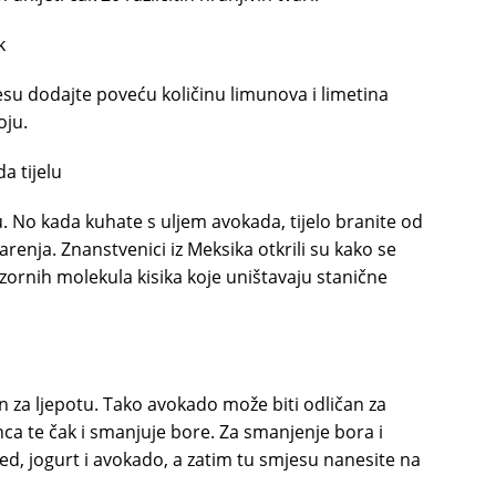
k
su dodajte poveću količinu limunova i limetina
oju.
a tijelu
u. No kada kuhate s uljem avokada, tijelo branite od
arenja. Znanstvenici iz Meksika otkrili su kako se
zornih molekula kisika koje uništavaju stanične
an za ljepotu. Tako avokado može biti odličan za
unca te čak i smanjuje bore. Za smanjenje bora i
med, jogurt i avokado, a zatim tu smjesu nanesite na