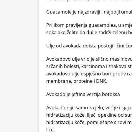
Guacamole je najzdraviji i najbolji uma
Prilikom pravljenja guacamolea, u smje
soka ako želite da dulje zadrži zelenu b
Ulje od avokada doista postoji i čini čud
Avokadovo ulje vrlo je slično maslinov
srčanih bolesti, karcinoma i znakova st
avokadovo ulje uspješno bori protiv ra
membrane, proteine i DNK.
Avokado je jeftina verzija botoksa
Avokado nije samo za jelo, već je i sjaj
hidratizaciju kože, liječi opekline od s
hidratizaciju kože, pomiješajte sirovi 
lice.