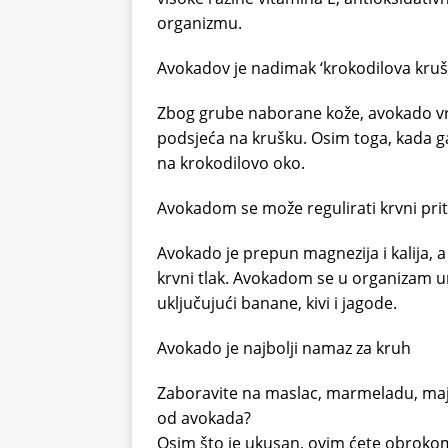
organizmu.
Avokadov je nadimak ‘krokodilova kruš
Zbog grube naborane kože, avokado vrlo
podsjeća na krušku. Osim toga, kada g
na krokodilovo oko.
Avokadom se može regulirati krvni prit
Avokado je prepun magnezija i kalija, a
krvni tlak. Avokadom se u organizam u
uključujući banane, kivi i jagode.
Avokado je najbolji namaz za kruh
Zaboravite na maslac, marmeladu, majonez
od avokada?
Osim što je ukusan, ovim ćete obrokom un