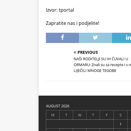
Izvor: tportal
Zapratite nas i podjelite!
PREVIOUS
NAŠI RODITELJI SU IH ČUVALI U
ORMARU: Znali su za recepte i s 
LIJEČILI MNOGE TEGOBE
AUGUST 2026
M
T
W
T
F
S
1