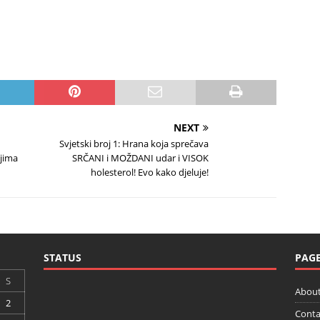
NEXT
Svjetski broj 1: Hrana koja sprečava
njima
SRČANI i MOŽDANI udar i VISOK
holesterol! Evo kako djeluje!
STATUS
PAG
S
About
2
Conta