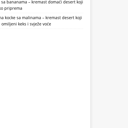
a sa bananama – kremast domaći desert koji
ako priprema
a kocke sa malinama – kremast desert koji
 omiljeni keks i svježe voće