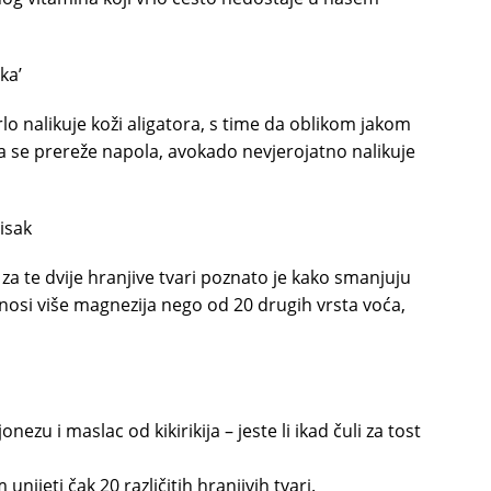
ka’
 nalikuje koži aligatora, s time da oblikom jakom
a se prereže napola, avokado nevjerojatno nalikuje
isak
 za te dvije hranjive tvari poznato je kako smanjuju
nosi više magnezija nego od 20 drugih vrsta voća,
u i maslac od kikirikija – jeste li ikad čuli za tost
ijeti čak 20 različitih hranjivih tvari.