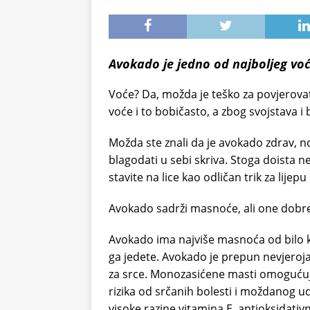
Avokado je jedno od najboljeg voć
Voće? Da, možda je teško za povjerovat
voće i to bobičasto, a zbog svojstava i 
Možda ste znali da je avokado zdrav, n
blagodati u sebi skriva. Stoga doista 
stavite na lice kao odličan trik za lije
Avokado sadrži masnoće, ali one dobr
Avokado ima najviše masnoća od bilo ko
ga jedete. Avokado je prepun nevjero
za srce. Monozasićene masti omogućuju
rizika od srčanih bolesti i moždanog
visoke razine vitamina E, antioksidati