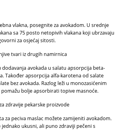
trebna vlakna, posegnite za avokadom. U srednje
kana sa 75 posto netopivih vlakana koji ubrzavaju
ovorni za osjećaj sitosti.
jive tvari iz drugih namirnica
ju dodavanja avokada u salatu apsorpcija beta-
a. Također apsorpcija alfa-karotena od salate
alate bez avokada. Razlog leži u monozasićenim
 pomažu bolje apsorbirati topive masnoće.
za zdravije pekarske proizvode
epata za peciva maslac možete zamijeniti avokadom.
 jednako ukusni, ali puno zdraviji pečeni s