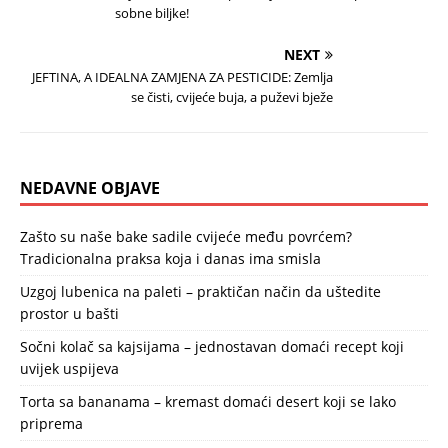
sobne biljke!
NEXT
JEFTINA, A IDEALNA ZAMJENA ZA PESTICIDE: Zemlja
se čisti, cvijeće buja, a puževi bježe
NEDAVNE OBJAVE
Zašto su naše bake sadile cvijeće među povrćem?
Tradicionalna praksa koja i danas ima smisla
Uzgoj lubenica na paleti – praktičan način da uštedite
prostor u bašti
Sočni kolač sa kajsijama – jednostavan domaći recept koji
uvijek uspijeva
Torta sa bananama – kremast domaći desert koji se lako
priprema