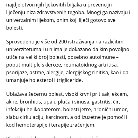
najdjelotvornijih ljekovitih biljaka u prevenciji i
liječenju niza zdravstvenih tegoba. Mnogi ga nazivaju i
univerzalnim lijekom, onim koji liječi gotovo sve
bolesti.
Sprovedeno je više od 200 istraživanja na različitim
univerzitetuma i u njima je dokazano da kim povoljno
utiče na veliki broj bolesti, posebno autoimune –
poput multiple skleroze, reumatoidnog artritisa,
psorijaze, astme, alergije, alergijskog rinitisa, kao i da
umanjuje holesterol i trigliceride.
Ublažava šećernu bolest, visoki krvni pritisak, ekcem,
akne, bronhitis, upalu pluća i sinusa, gastritis, čir,
infekciju helikobaterom, bolesti jetre, hronični umor,
slabu cirkulaciju, karcinom, a od izuzetne je pomoći i
kod hemoterapije i terapije zračenjem.