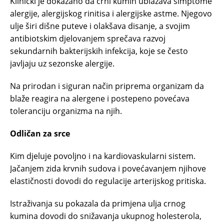
Klinički je dokazano da crni kumin ublažava simptome
alergije, alergijskog rinitisa i alergijske astme. Njegovo
ulje širi dišne puteve i olakšava disanje, a svojim
antibiotskim djelovanjem sprečava razvoj
sekundarnih bakterijskih infekcija, koje se često
javljaju uz sezonske alergije.
Na prirodan i siguran način priprema organizam da
blaže reagira na alergene i postepeno povećava
toleranciju organizma na njih.
Odličan za srce
Kim djeluje povoljno i na kardiovaskularni sistem.
Jačanjem zida krvnih sudova i povećavanjem njihove
elastičnosti dovodi do regulacije arterijskog pritiska.
Istraživanja su pokazala da primjena ulja crnog
kumina dovodi do snižavanja ukupnog holesterola,