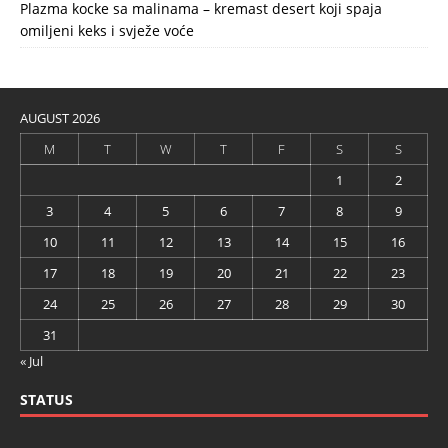
Plazma kocke sa malinama – kremast desert koji spaja
omiljeni keks i svježe voće
AUGUST 2026
M
T
W
T
F
S
S
1
2
3
4
5
6
7
8
9
10
11
12
13
14
15
16
17
18
19
20
21
22
23
24
25
26
27
28
29
30
31
« Jul
STATUS