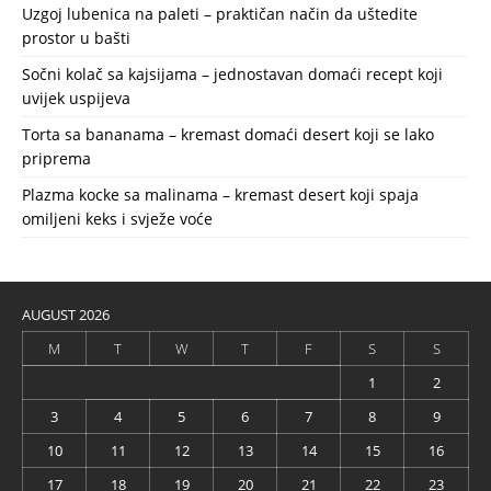
Uzgoj lubenica na paleti – praktičan način da uštedite
prostor u bašti
Sočni kolač sa kajsijama – jednostavan domaći recept koji
uvijek uspijeva
Torta sa bananama – kremast domaći desert koji se lako
priprema
Plazma kocke sa malinama – kremast desert koji spaja
omiljeni keks i svježe voće
AUGUST 2026
M
T
W
T
F
S
S
1
2
3
4
5
6
7
8
9
10
11
12
13
14
15
16
17
18
19
20
21
22
23