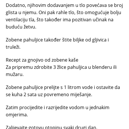
Dodatno, njihovim dodavanjem u tlo povećava se broj
glista u njemu. Oni pak rahle tlo, što omogućuje bolju
ventilaciju tla, što također ima pozitivan učinak na
buduću žetvu.
Zobene pahuljice također štite biljke od gljivica i
truleži.
Recept za gnojivo od zobene kaše
Za pripremu zdrobite 3 žlice pahuljica u blenderu ili
mužaru.
Zobene pahuljice prelijte s 1 litrom vode i ostavite da
se kuha 2 sata uz povremeno miješanje.
Zatim procijedite i razrijedite vodom u jednakim
omjerima.
Zalijevajte gotovu otopinu svaki drugi dan.