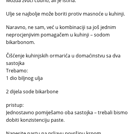
Možda zvuči čudno, ali je istina.
Ulje se najbolje može boriti protiv masnoće u kuhinji.
Naravno, ne sam, već u kombinaciji sa još jednim
neprocjenjivim pomagačem u kuhinji – sodom
bikarbonom.
Čišćenje kuhinjskih ormarića u domaćinstvu sa dva
sastojka
Trebamo:
1 dio biljnog ulja
2 dijela sode bikarbone
pristup:
Jednostavno pomiješamo oba sastojka – trebali bismo
dobiti konzistenciju paste.
Nanesite pastu na prljavu površinu krpom.