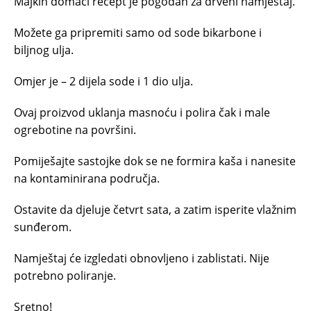
Majkin domaći recept je pogodan za drveni namještaj.
Možete ga pripremiti samo od sode bikarbone i
biljnog ulja.
Omjer je – 2 dijela sode i 1 dio ulja.
Ovaj proizvod uklanja masnoću i polira čak i male
ogrebotine na površini.
Pomiješajte sastojke dok se ne formira kaša i nanesite
na kontaminirana područja.
Ostavite da djeluje četvrt sata, a zatim isperite vlažnim
sunđerom.
Namještaj će izgledati obnovljeno i zablistati. Nije
potrebno poliranje.
Sretno!