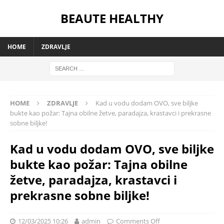
BEAUTE HEALTHY
HOME
ZDRAVLJE
HOME
ZDRAVLJE
Kad u vodu dodam OVO, sve biljke
bukte kao požar: Tajna obilne žetve, paradajza, krastavci i prekrasne
sobne biljke!
Kad u vodu dodam OVO, sve biljke
bukte kao požar: Tajna obilne
žetve, paradajza, krastavci i
prekrasne sobne biljke!
12/03/2025 10:26
admin
Comments Off