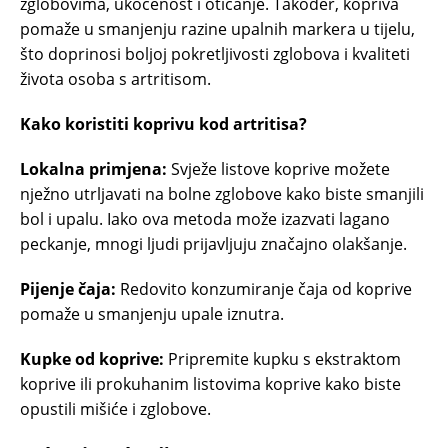
zglobovima, ukočenost i oticanje. Također, kopriva
pomaže u smanjenju razine upalnih markera u tijelu,
što doprinosi boljoj pokretljivosti zglobova i kvaliteti
života osoba s artritisom.
Kako koristiti koprivu kod artritisa?
Lokalna primjena:
Svježe listove koprive možete
nježno utrljavati na bolne zglobove kako biste smanjili
bol i upalu. Iako ova metoda može izazvati lagano
peckanje, mnogi ljudi prijavljuju značajno olakšanje.
Pijenje čaja:
Redovito konzumiranje čaja od koprive
pomaže u smanjenju upale iznutra.
Kupke od koprive:
Pripremite kupku s ekstraktom
koprive ili prokuhanim listovima koprive kako biste
opustili mišiće i zglobove.