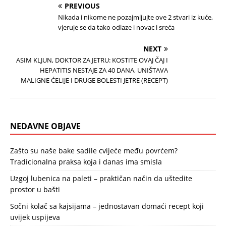
PREVIOUS
Nikada i nikome ne pozajmljujte ove 2 stvari iz kuće,
vjeruje se da tako odlaze i novac i sreća
NEXT
ASIM KLJUN, DOKTOR ZA JETRU: KOSTITE OVAJ ČAJ I
HEPATITIS NESTAJE ZA 40 DANA, UNIŠTAVA
MALIGNE ĆELIJE I DRUGE BOLESTI JETRE (RECEPT)
NEDAVNE OBJAVE
Zašto su naše bake sadile cvijeće među povrćem?
Tradicionalna praksa koja i danas ima smisla
Uzgoj lubenica na paleti – praktičan način da uštedite
prostor u bašti
Sočni kolač sa kajsijama – jednostavan domaći recept koji
uvijek uspijeva