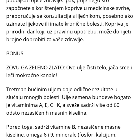
poboljšati opće zdravlje. Ipak, prije nego što
započnete s korištenjem koprive u medicinske svrhe,
preporučuje se konzultacija s liječnikom, posebno ako
uzimate lijekove ili imate kronične bolesti. Kopriva je
prirodni dar koji, uz pravilnu upotrebu, može donijeti
brojne dobrobiti za vaše zdravlje.
BONUS
ZOVU GA ZELENO ZLATO: Ovo ulje čisti telo, jača srce i
leči mokraćne kanale!
Tretman bučinim uljem daje odlične rezultate u
slučaju mnogih bolesti. Ulje semena bundeve bogato
je vitaminima A, E, C i K, a sveže sadrži više od 60
odsto nezasićenih masnih kiselina.
Pored toga, sadrži vitamine B, nezasićene masne
kiseline, omega 6 i 9, minerale (fosfor, kalcijum,