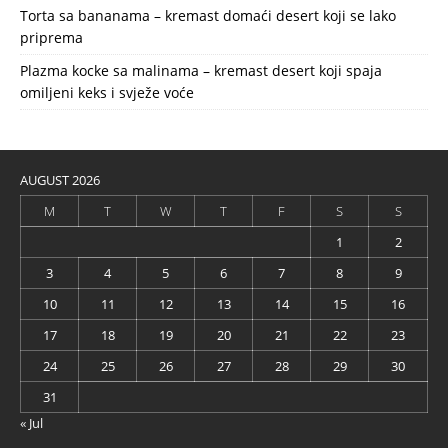
Torta sa bananama – kremast domaći desert koji se lako
priprema
Plazma kocke sa malinama – kremast desert koji spaja
omiljeni keks i svježe voće
AUGUST 2026
M
T
W
T
F
S
S
1
2
3
4
5
6
7
8
9
10
11
12
13
14
15
16
17
18
19
20
21
22
23
24
25
26
27
28
29
30
31
« Jul