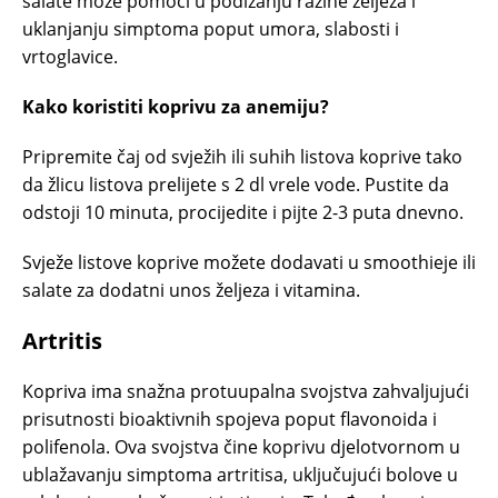
salate može pomoći u podizanju razine željeza i
uklanjanju simptoma poput umora, slabosti i
vrtoglavice.
Kako koristiti koprivu za anemiju?
Pripremite čaj od svježih ili suhih listova koprive tako
da žlicu listova prelijete s 2 dl vrele vode. Pustite da
odstoji 10 minuta, procijedite i pijte 2-3 puta dnevno.
Svježe listove koprive možete dodavati u smoothieje ili
salate za dodatni unos željeza i vitamina.
Artritis
Kopriva ima snažna protuupalna svojstva zahvaljujući
prisutnosti bioaktivnih spojeva poput flavonoida i
polifenola. Ova svojstva čine koprivu djelotvornom u
ublažavanju simptoma artritisa, uključujući bolove u