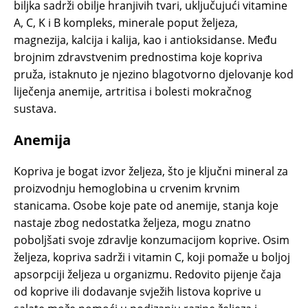
biljka sadrži obilje hranjivih tvari, uključujući vitamine
A, C, K i B kompleks, minerale poput željeza,
magnezija, kalcija i kalija, kao i antioksidanse. Među
brojnim zdravstvenim prednostima koje kopriva
pruža, istaknuto je njezino blagotvorno djelovanje kod
liječenja anemije, artritisa i bolesti mokračnog
sustava.
Anemija
Kopriva je bogat izvor željeza, što je ključni mineral za
proizvodnju hemoglobina u crvenim krvnim
stanicama. Osobe koje pate od anemije, stanja koje
nastaje zbog nedostatka željeza, mogu znatno
poboljšati svoje zdravlje konzumacijom koprive. Osim
željeza, kopriva sadrži i vitamin C, koji pomaže u boljoj
apsorpciji željeza u organizmu. Redovito pijenje čaja
od koprive ili dodavanje svježih listova koprive u