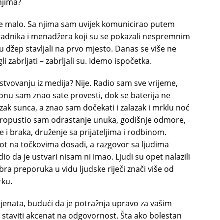
njima?
m se malo. Sa njima sam uvijek komunicirao putem
aradnika i menadžera koji su se pokazali nespremnim
su džep stavljali na prvo mjesto. Danas se više ne
 zabrljati – zabrljali su. Idemo ispočetka.
stvovanju iz medija? Nije. Radio sam sve vrijeme,
nu sam znao sate provesti, dok se baterija ne
zak sunca, a znao sam dočekati i zalazak i mrklu noć
 Propustio sam odrastanje unuka, godišnje odmore,
 i braka, druženje sa prijateljima i rodbinom.
ot na točkovima dosadi, a razgovor sa ljudima
dio da je ustvari nisam ni imao. Ljudi su opet nalazili
a preporuka u vidu ljudske riječi znači više od
rku.
ijenata, budući da je potražnja upravo za vašim
 staviti akcenat na odgovornost. Šta ako bolestan