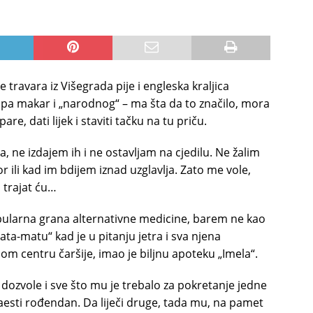
e travara iz Višegrada pije i engleska kraljica
, pa makar i „narodnog“ – ma šta da to značilo, mora
e, dati lijek i staviti tačku na tu priču.
, ne izdajem ih i ne ostavljam na cjedilu. Ne žalim
 ili kad im bdijem iznad uzglavlja. Zato me vole,
i trajat ću…
popularna grana alternativne medicine, barem ne kao
tata-matu“ kad je u pitanju jetra i sva njena
om centru čaršije, imao je biljnu apoteku „Imela“.
 dozvole i sve što mu je trebalo za pokretanje jedne
aesti rođendan. Da liječi druge, tada mu, na pamet