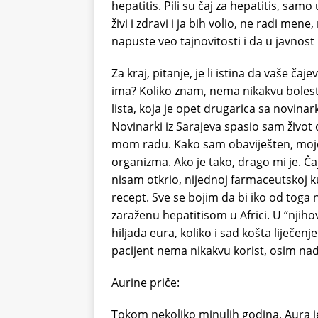
hepatitis. Pili su čaj za hepatitis, samo
živi i zdravi i ja bih volio, ne radi me
napuste veo tajnovitosti i da u javnost 
Za kraj, pitanje, je li istina da vaše čaj
ima? Koliko znam, nema nikakvu bolest
lista, koja je opet drugarica sa novina
Novinarki iz Sarajeva spasio sam život 
mom radu. Kako sam obaviješten, moje č
organizma. Ako je tako, drago mi je. Č
nisam otkrio, nijednoj farmaceutskoj k
recept. Sve se bojim da bi iko od toga 
zaraženu hepatitisom u Africi. U “njihov
hiljada eura, koliko i sad košta liječenj
pacijent nema nikakvu korist, osim nad
Aurine priče:
Tokom nekoliko minulih godina, Aura je 