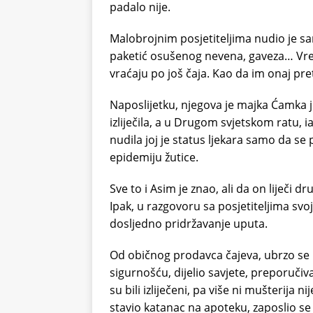
padalo nije.
Malobrojnim posjetiteljima nudio je sam
paketić osušenog nevena, gaveza… Vreme
vraćaju po još čaja. Kao da im onaj pr
Naposlijetku, njegova je majka Ćamka je 
izliječila, a u Drugom svjetskom ratu, 
nudila joj je status ljekara samo da se p
epidemiju žutice.
Sve to i Asim je znao, ali da on liječi d
Ipak, u razgovoru sa posjetiteljima svoj
dosljedno pridržavanje uputa.
Od običnog prodavca čajeva, ubrzo se
sigurnošću, dijelio savjete, preporučivao
su bili izliječeni, pa više ni mušterija n
stavio katanac na apoteku, zaposlio s