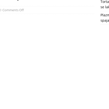
Tort
se l
Comments Off
Plazm
spaja