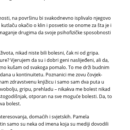
osti, na površinu bi svakodnevno isplivalo njegovo
kutlaču okačio o klin i posvetio se onome za šta je i
maganje drugima da svoje psihofizičke sposobnosti
života, nikad niste bili bolesni, čak ni od gripa.
ture? Vjerujem da su i dobri geni naslijeđeni, ali da,
zno kušam od svakoga pomalo. To me drži budnim
dana u kontinuitetu. Poznanici me zovu čovjek-
emam zdravstvenu knjižicu i samo sam dva puta u
vobolju, gripu, prehladu – nikakva me bolest nikad
togodišnjak, otporan na sve moguće bolesti. Da, to
va bolest.
 interesovanja, domaćih i svjetskih. Pamela
tin samo su neka od imena koja su mediji dovodili