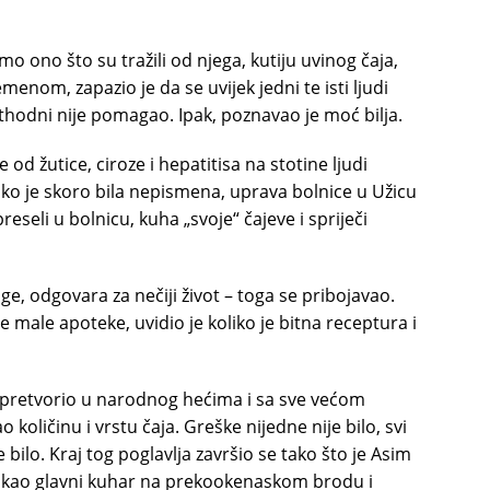
o ono što su tražili od njega, kutiju uvinog čaja,
nom, zapazio je da se uvijek jedni te isti ljudi
ethodni nije pomagao. Ipak, poznavao je moć bilja.
od žutice, ciroze i hepatitisa na stotine ljudi
iako je skoro bila nepismena, uprava bolnice u Užicu
reseli u bolnicu, kuha „svoje“ čajeve i spriječi
ruge, odgovara za nečiji život – toga se pribojavao.
e male apoteke, uvidio je koliko je bitna receptura i
 pretvorio u narodnog hećima i sa sve većom
 količinu i vrstu čaja. Greške nijedne nije bilo, svi
ije bilo. Kraj tog poglavlja završio se tako što je Asim
e kao glavni kuhar na prekookenaskom brodu i