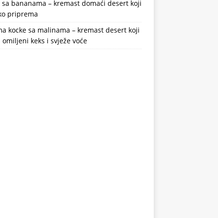
a sa bananama – kremast domaći desert koji
ako priprema
a kocke sa malinama – kremast desert koji
 omiljeni keks i svježe voće