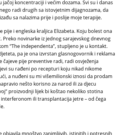
 u jačoj koncentraciji i većim dozama. Svi su i danas
ne, nego radi drugih sa istovjetnim dijagnozama, da
izađu sa nalazima prije i poslije moje terapije.
eve pije i engleska kraljica Elizabeta. Koju bolest ona
. Preko novinarke iz jednog sarajevskog dnevnog
rkom “The independenta”, stupljeno je u kontakt.
djeteta, pa je ona izvrstan glasnogovornik i reklama
ajeve pije preventive radi, radi osvježenja
ajevi su rađeni po recepturi koju nikad nikome
ući, a nuđeni su mi višemilionski iznosi da prodam
napravio nešto korisno za narod ili za djecu
oj” proizvodnji lijek bi koštao nekoliko stotina
e interferonom ili transplantacija jetre – od čega
e.
objavila mnoštvo zanimljivih, istinitih i potresnih