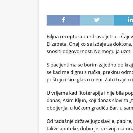
Biljna receptura za zdravu jetru – Čajev
Elizabeta. Onaj ko se izdaje za doktora
snositi odgovornost. Ne mogu ja uzeti par
S pacijentima se borim zajedno do kraja
se kad me dignu s ručka, prekinu odmor
poštuju i šire glas o meni. Zato trajem 
U vrijeme kad fitoterapija i nije bila 
danas, Asim Kljun, koji danas slovi za „
oboljenja, u lučkom gradiću Bar, u sam
Od tadašnje države Jugoslavije, papire,
takve apoteke, dobio je na svoj osamn