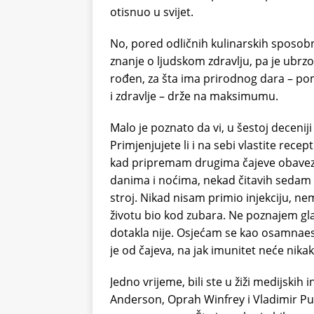
otisnuo u svijet.
No, pored odličnih kulinarskih sposobn
znanje o ljudskom zdravlju, pa je ubrzo 
rođen, za šta ima prirodnog dara – po
i zdravlje – drže na maksimumu.
Malo je poznato da vi, u šestoj deceniji 
Primjenjujete li i na sebi vlastite recep
kad pripremam drugima čajeve obave
danima i noćima, nekad čitavih sedam 
stroj. Nikad nisam primio injekciju, n
životu bio kod zubara. Ne poznajem gla
dotakla nije. Osjećam se kao osamnaes
je od čajeva, na jak imunitet neće nikak
Jedno vrijeme, bili ste u žiži medijskih
Anderson, Oprah Winfrey i Vladimir Pu