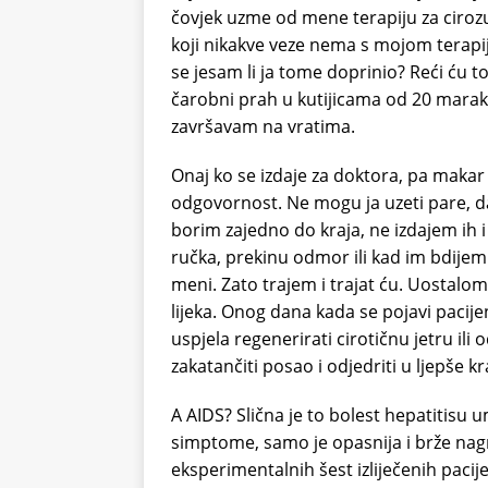
čovjek uzme od mene terapiju za cirozu 
koji nikakve veze nema s mojom terapij
se jesam li ja tome doprinio? Reći ću t
čarobni prah u kutijicama od 20 mara
završavam na vratima.
Onaj ko se izdaje za doktora, pa makar 
odgovornost. Ne mogu ja uzeti pare, dati
borim zajedno do kraja, ne izdajem ih i
ručka, prekinu odmor ili kad im bdijem i
meni. Zato trajem i trajat ću. Uostalom
lijeka. Onog dana kada se pojavi pacij
uspjela regenerirati cirotičnu jetru ili o
zakatančiti posao i odjedriti u ljepše kr
A AIDS? Slična je to bolest hepatitisu 
simptome, samo je opasnija i brže nagr
eksperimentalnih šest izliječenih pacije