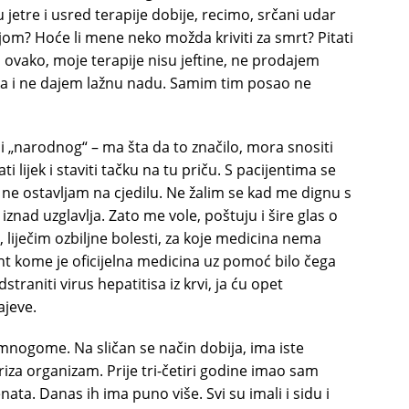
jetre i usred terapije dobije, recimo, srčani udar
om? Hoće li mene neko možda kriviti za smrt? Pitati
o ovako, moje terapije nisu jeftine, ne prodajem
ka i ne dajem lažnu nadu. Samim tim posao ne
i „narodnog“ – ma šta da to značilo, mora snositi
 lijek i staviti tačku na tu priču. S pacijentima se
 ne ostavljam na cjedilu. Ne žalim se kad me dignu s
znad uzglavlja. Zato me vole, poštuju i šire glas o
, liječim ozbiljne bolesti, za koje medicina nema
ent kome je oficijelna medicina uz pomoć bilo čega
dstraniti virus hepatitisa iz krvi, ja ću opet
ajeve.
umnogome. Na sličan se način dobija, ima iste
iza organizam. Prije tri-četiri godine imao sam
nata. Danas ih ima puno više. Svi su imali i sidu i