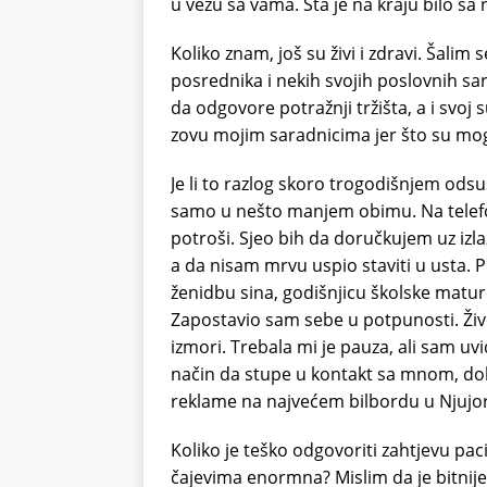
u vezu sa vama. Šta je na kraju bilo sa 
Koliko znam, još su živi i zdravi. Šali
posrednika i nekih svojih poslovnih s
da odgovore potražnji tržišta, a i svoj 
zovu mojim saradnicima jer što su mogli
Je li to razlog skoro trogodišnjem odsu
samo u nešto manjem obimu. Na telefo
potroši. Sjeo bih da doručkujem uz izla
a da nisam mrvu uspio staviti u usta.
ženidbu sina, godišnjicu školske mature
Zapostavio sam sebe u potpunosti. Živ
izmori. Trebala mi je pauza, ali sam uvi
način da stupe u kontakt sa mnom, dobr
reklame na najvećem bilbordu u Njujo
Koliko je teško odgovoriti zahtjevu pac
čajevima enormna? Mislim da je bitnije