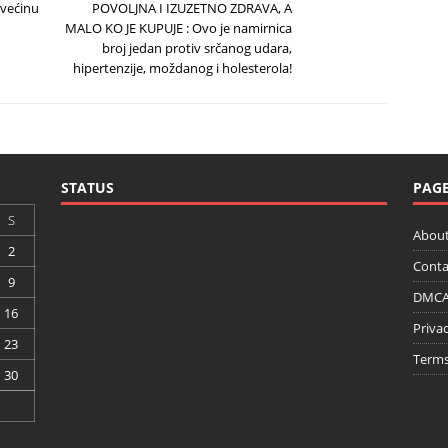
 većinu
POVOLJNA I IZUZETNO ZDRAVA, A
MALO KO JE KUPUJE : Ovo je namirnica
broj jedan protiv srčanog udara,
hipertenzije, moždanog i holesterola!
STATUS
PAG
S
About
2
Conta
9
DMCA 
16
Privac
23
Terms
30