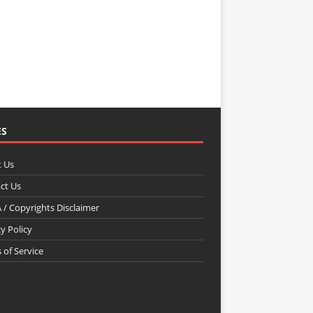
ES
 Us
ct Us
/ Copyrights Disclaimer
y Policy
 of Service