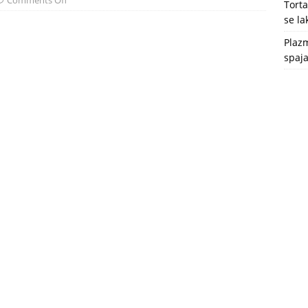
Comments Off
Tort
se l
Plazm
spaja