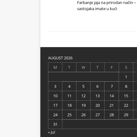
Farbanje jaja na prirodan način –
sastojaka imate u kući
AUGUST 2026
M
T
W
T
F
S
1
3
4
5
6
7
8
10
11
12
13
14
15
17
18
19
20
21
22
24
25
26
27
28
29
31
« Jul