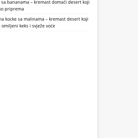
a sa bananama – kremast domaći desert koji
ako priprema
a kocke sa malinama – kremast desert koji
 omiljeni keks i svježe voće