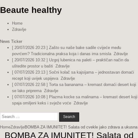
Beaute healthy
Home
Zdravlje
News Ticker
[ 20/07/2026 20:23 ]
Zašto su naše bake sadile cvijeće među
povrćem? Tradicionalna praksa koja i danas ima smisla
Zdravlje
[ 20/07/2026 10:32 ]
Uzgoj lubenica na paleti – praktičan način da
uštedite prostor u bašti
Zdravlje
[ 07/07/2026 23:13 ]
Sočni kolač sa kajsijama – jednostavan domaći
recept koji uvijek uspijeva
Zdravlje
[ 07/07/2026 22:58 ]
Torta sa bananama – kremast domaći desert koji
se lako priprema
Zdravlje
[ 07/07/2026 10:08 ]
Plazma kocke sa malinama – kremast desert koji
spaja omiljeni keks i svježe voće
Zdravlje
Search
for:
Home
Zdravlje
BOMBA ZA IMUNITET! Salata od cvekle jako zdrava a ukusna
BOMBA ZA IMUNITET! Salata od