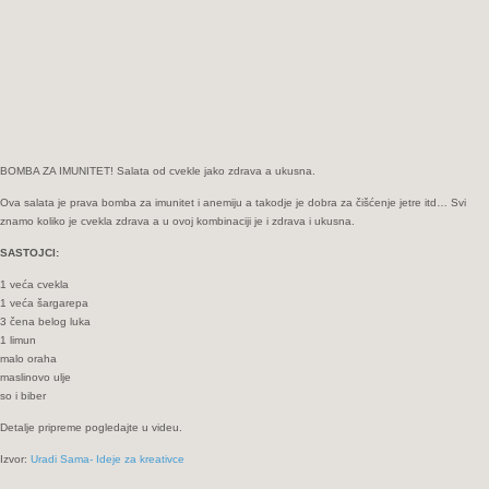
BOMBA ZA IMUNITET! Salata od cvekle jako zdrava a ukusna.
Ova salata je prava bomba za imunitet i anemiju a takodje je dobra za čišćenje jetre itd… Svi
znamo koliko je cvekla zdrava a u ovoj kombinaciji je i zdrava i ukusna.
SASTOJCI:
1 veća cvekla
1 veća šargarepa
3 čena belog luka
1 limun
malo oraha
maslinovo ulje
so i biber
Detalje pripreme pogledajte u videu.
Izvor:
Uradi Sama- Ideje za kreativce