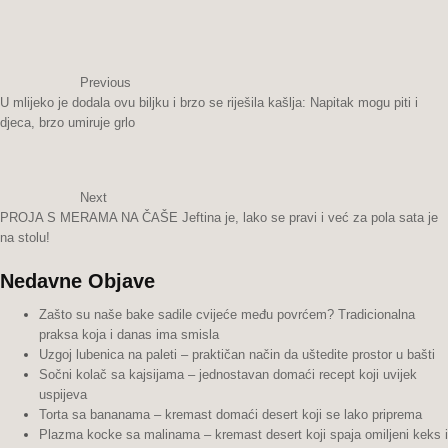
Previous
U mlijeko je dodala ovu biljku i brzo se riješila kašlja: Napitak mogu piti i
djeca, brzo umiruje grlo
Next
PROJA S MERAMA NA ČAŠE Jeftina je, lako se pravi i već za pola sata je
na stolu!
Nedavne Objave
Zašto su naše bake sadile cvijeće među povrćem? Tradicionalna
praksa koja i danas ima smisla
Uzgoj lubenica na paleti – praktičan način da uštedite prostor u bašti
Sočni kolač sa kajsijama – jednostavan domaći recept koji uvijek
uspijeva
Torta sa bananama – kremast domaći desert koji se lako priprema
Plazma kocke sa malinama – kremast desert koji spaja omiljeni keks i