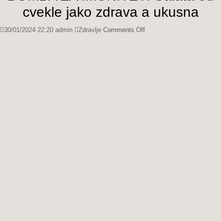
cvekle jako zdrava a ukusna
on
30/01/2024 22:20
admin
Zdravlje
Comments Off
BOMBA
ZA
IMUNITET!
Salata
od
cvekle
jako
zdrava
a
ukusna