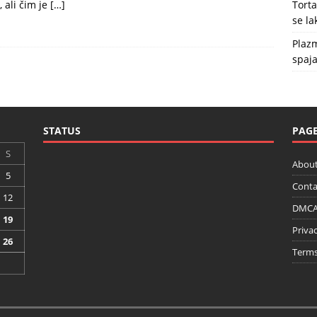
, ali čim je
[…]
Tort
se l
Plazm
spaja
STATUS
PAG
S
About
5
Conta
12
DMCA 
19
Privac
26
Terms