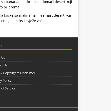
a sa bananama – kremast domaći desert koji
ako priprema
a kocke sa malinama – kremast desert koji
 omiljeni keks i svježe voće
ES
 Us
ct Us
/ Copyrights Disclaimer
y Policy
 of Service