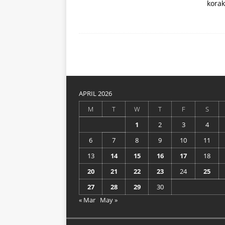
korak
svježe voće
ZDRAVLJE
APRIL 2026
M
T
W
T
F
S
1
2
3
4
6
7
8
9
10
11
13
14
15
16
17
18
20
21
22
23
24
25
27
28
29
30
« Mar
May »