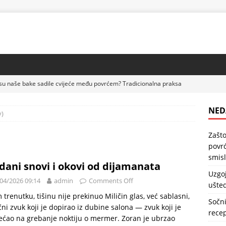
su naše bake sadile cvijeće među povrćem? Tradicionalna praksa
DRAVLJE
NED
y)
lubenica na paleti – praktičan način da uštedite prostor u bašti
Zašto
povrć
kolač sa kajsijama – jednostavan domaći recept koji uvijek uspijeva
smis
dani snovi i okovi od dijamanata
Uzgoj
04/2026 09:14
admin
Comments Off
ušted
sa bananama – kremast domaći desert koji se lako priprema
 trenutku, tišinu nije prekinuo Miličin glas, već sablasni,
Sočni
čni zvuk koji je dopirao iz dubine salona — zvuk koji je
recep
ćao na grebanje noktiju o mermer. Zoran je ubrzao
 kocke sa malinama – kremast desert koji spaja omiljeni keks i