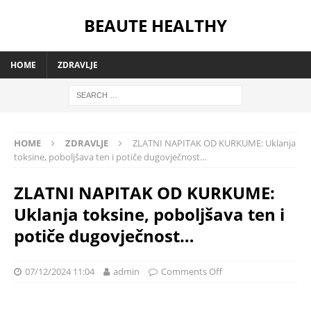
BEAUTE HEALTHY
HOME
ZDRAVLJE
HOME
ZDRAVLJE
ZLATNI NAPITAK OD KURKUME: Uklanja
toksine, poboljšava ten i potiče dugovječnost…
ZLATNI NAPITAK OD KURKUME:
Uklanja toksine, poboljšava ten i
potiče dugovječnost…
07/12/2024 11:04
admin
Comments Off