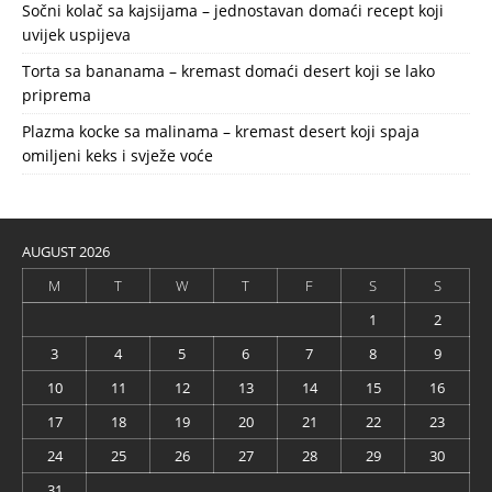
Sočni kolač sa kajsijama – jednostavan domaći recept koji
uvijek uspijeva
Torta sa bananama – kremast domaći desert koji se lako
priprema
Plazma kocke sa malinama – kremast desert koji spaja
omiljeni keks i svježe voće
AUGUST 2026
M
T
W
T
F
S
S
1
2
3
4
5
6
7
8
9
10
11
12
13
14
15
16
17
18
19
20
21
22
23
24
25
26
27
28
29
30
31