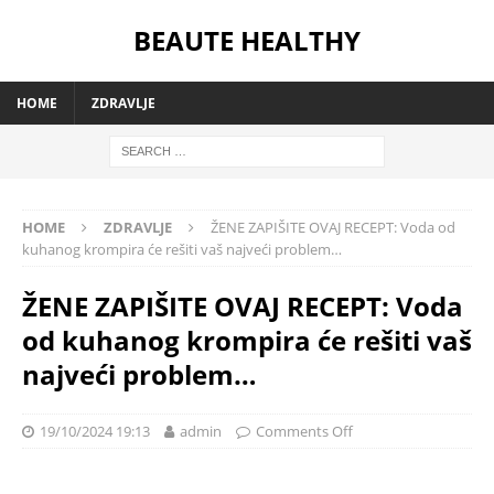
BEAUTE HEALTHY
HOME
ZDRAVLJE
HOME
ZDRAVLJE
ŽENE ZAPIŠITE OVAJ RECEPT: Voda od
kuhanog krompira će rešiti vaš najveći problem…
ŽENE ZAPIŠITE OVAJ RECEPT: Voda
od kuhanog krompira će rešiti vaš
najveći problem…
19/10/2024 19:13
admin
Comments Off