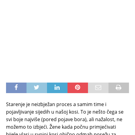
Starenje je neizbježan proces a samim time i
pojavljivanje sijedih u našoj kosi. To je nešto čega se
svi boje najviše (pored pojave bora), ali nažalost, ne
možemo to izbjeći. Žene kada počnu primjećivati
bijele vlasi u svojoj kosi obično odmah posežu za