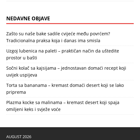
NEDAVNE OBJAVE
Zašto su naše bake sadile cvijeće među povrćem?
Tradicionalna praksa koja i danas ima smisla
Uzgoj lubenica na paleti – praktičan način da uštedite
prostor u bašti
Sočni kolač sa kajsijama – jednostavan domaći recept koji
uvijek uspijeva
Torta sa bananama – kremast domaći desert koji se lako
priprema
Plazma kocke sa malinama – kremast desert koji spaja
omiljeni keks i svježe voće
AUGUST 2026