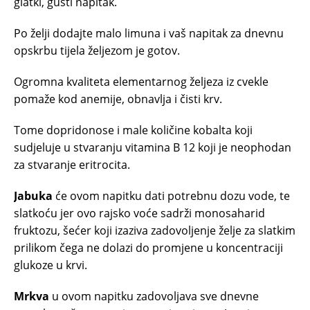
glatki, gusti napitak.
Po želji dodajte malo limuna i vaš napitak za dnevnu
opskrbu tijela željezom je gotov.
Ogromna kvaliteta elementarnog željeza iz cvekle
pomaže kod anemije, obnavlja i čisti krv.
Tome dopridonose i male količine kobalta koji
sudjeluje u stvaranju vitamina B 12 koji je neophodan
za stvaranje eritrocita.
Jabuka
će ovom napitku dati potrebnu dozu vode, te
slatkoću jer ovo rajsko voće sadrži monosaharid
fruktozu, šećer koji izaziva zadovoljenje želje za slatkim
prilikom čega ne dolazi do promjene u koncentraciji
glukoze u krvi.
Mrkva
u ovom napitku zadovoljava sve dnevne