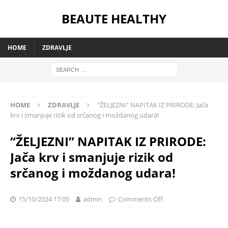
BEAUTE HEALTHY
HOME
ZDRAVLJE
HOME
ZDRAVLJE
“ŽELJEZNI” NAPITAK IZ PRIRODE: Jača
krv i smanjuje rizik od srčanog i moždanog udara!
“ŽELJEZNI” NAPITAK IZ PRIRODE:
Jača krv i smanjuje rizik od
srčanog i moždanog udara!
15/10/2024 17:05
admin
Comments Off