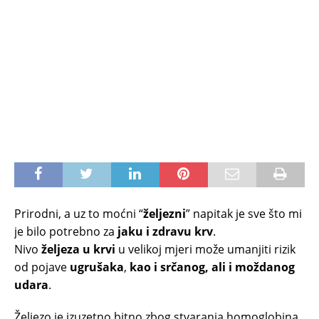
Prirodni, a uz to moćni “
željezni
” napitak je sve što mi
je bilo potrebno za
jaku i zdravu krv
.
Nivo
željeza u krvi
u velikoj mjeri može umanjiti rizik
od pojave
ugrušaka
,
kao i srčanog, ali i moždanog
udara
.
Željezo je izuzetno bitno zbog stvaranja homoglobina