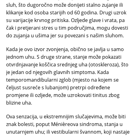
sluh, što dugoročno može donijeti stalno zujanje ili
klikanje kod osoba starijih od 60 godina. Drugi uzrok
su varijacije krvnog pritiska. Ozljede glave i vrata, pa
čak i pretjerani stres u tim područjima, mogu dovesti
do zujanja u ušima jer su povezani s našim sluhom.
Kada je ovo izvor zvonjenja, obično se javlja u samo
jednom uhu. S druge strane, stanje može pokazati
otvrdnjavanje koščica srednjeg uha (otoskleroza), što
je jedan od njegovih glavnih simptoma. Kada
temporomandibularni zglob (mjesto na kojem se
čeljust susreće s lubanjom) pretrpi određene
promjene ili ozljede, može uzrokovati tinitus zbog
blizine uha.
Ova senzacija, u ekstremnijim slučajevima, može biti
znak bolesti, poput Ménièreova sindroma, stanja u
unutarnjem uhu; ili vestibularni švannom, koji nastaje