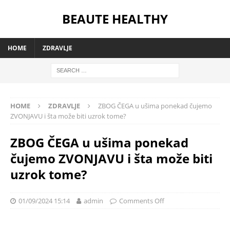
BEAUTE HEALTHY
HOME
ZDRAVLJE
HOME
ZDRAVLJE
ZBOG ČEGA u ušima ponekad čujemo
ZVONJAVU i šta može biti uzrok tome?
ZBOG ČEGA u ušima ponekad
čujemo ZVONJAVU i šta može biti
uzrok tome?
01/09/2024 15:14
admin
Comments Off