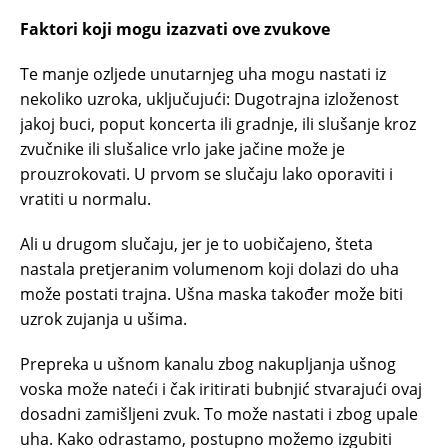
Faktori koji mogu izazvati ove zvukove
Te manje ozljede unutarnjeg uha mogu nastati iz
nekoliko uzroka, uključujući: Dugotrajna izloženost
jakoj buci, poput koncerta ili gradnje, ili slušanje kroz
zvučnike ili slušalice vrlo jake jačine može je
prouzrokovati. U prvom se slučaju lako oporaviti i
vratiti u normalu.
Ali u drugom slučaju, jer je to uobičajeno, šteta
nastala pretjeranim volumenom koji dolazi do uha
može postati trajna. Ušna maska ​​također može biti
uzrok zujanja u ušima.
Prepreka u ušnom kanalu zbog nakupljanja ušnog
voska može nateći i čak iritirati bubnjić stvarajući ovaj
dosadni zamišljeni zvuk. To može nastati i zbog upale
uha. Kako odrastamo, postupno možemo izgubiti