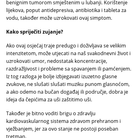
benignim tumorom smještenim u lubanji. Korištenje
lijekova, poput antidepresiva, antibiotika i tableta za
vodu, također može uzrokovati ovaj simptom.
Kako spriječiti zujanje?
Ako ovaj osjećaj traje predugo i doživljava se velikim
intenzitetom, može utjecati na naš svakodnevni život i
uzrokovati umor, nedostatak koncentracije,
razdražljivost i probleme sa spavanjem ili pamćenjem.
Iz tog razloga je bolje izbjegavati izuzetno glasne
zvukove, ne slušati slušati muziku punom glasnoćom,
a ako odemo na bučan događaj ili područje, dobra je
ideja da čepićima za uši zaštitimo uši.
Također je bitno voditi brigu o zdravlju
kardiovaskularnog sistema zdravom prehranom i
vježbanjem, jer za ovo stanje ne postoji poseban
tretman.