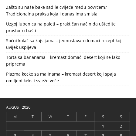
Zašto su naše bake sadile cvijeće među povrćem?
Tradicionalna praksa koja i danas ima smisla
Uzgoj lubenica na paleti – praktičan način da uštedite
prostor u bašti
Sočni kolač sa kajsijama – jednostavan domaći recept koji
uvijek uspijeva
Torta sa bananama – kremast domaći desert koji se lako
priprema
Plazma kocke sa malinama – kremast desert koji spaja
omiljeni keks i svježe voće
AUGUST 2026
M
T
W
T
F
S
S
1
2
3
4
5
6
7
8
9