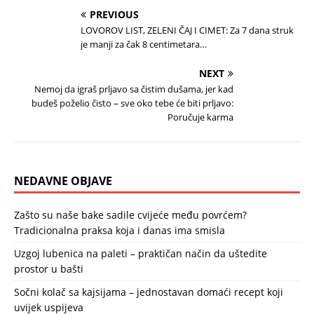
PREVIOUS
LOVOROV LIST, ZELENI ČAJ I CIMET: Za 7 dana struk
je manji za čak 8 centimetara…
NEXT
Nemoj da igraš prljavo sa čistim dušama, jer kad
budeš poželio čisto – sve oko tebe će biti prljavo:
Poručuje karma
NEDAVNE OBJAVE
Zašto su naše bake sadile cvijeće među povrćem?
Tradicionalna praksa koja i danas ima smisla
Uzgoj lubenica na paleti – praktičan način da uštedite
prostor u bašti
Sočni kolač sa kajsijama – jednostavan domaći recept koji
uvijek uspijeva