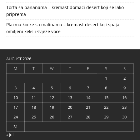
Torta sa bananama – kremast domaći desert koji se lako
priprema
Plazma kocke sa malinama – kremast desert koji spaja
omiljeni keks i svježe voće
AUGUST 2026
M
T
W
T
F
S
S
1
2
3
4
5
6
7
8
9
10
11
12
13
14
15
16
17
18
19
20
21
22
23
24
25
26
27
28
29
30
31
« Jul