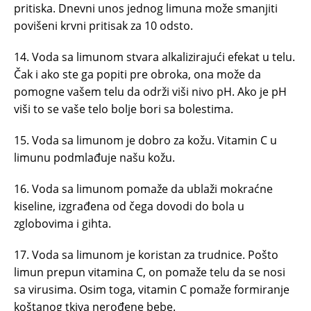
pritiska. Dnevni unos jednog limuna može smanjiti
povišeni krvni pritisak za 10 odsto.
14. Voda sa limunom stvara alkalizirajući efekat u telu.
Čak i ako ste ga popiti pre obroka, ona može da
pomogne vašem telu da održi viši nivo pH. Ako je pH
viši to se vaše telo bolje bori sa bolestima.
15. Voda sa limunom je dobro za kožu. Vitamin C u
limunu podmlađuje našu kožu.
16. Voda sa limunom pomaže da ublaži mokraćne
kiseline, izgrađena od čega dovodi do bola u
zglobovima i gihta.
17. Voda sa limunom je koristan za trudnice. Pošto
limun prepun vitamina C, on pomaže telu da se nosi
sa virusima. Osim toga, vitamin C pomaže formiranje
koštanog tkiva nerođene bebe.