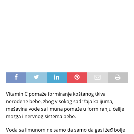
Vitamin C pomaže formiranje koštanog tkiva
nerođene bebe, zbog visokog sadržaja kalijuma,
mešavina vode sa limuna pomaže u formiranju ćelije
mozga i nervnog sistema bebe.
Voda sa limunom ne samo da samo da gasi žeđ bolje