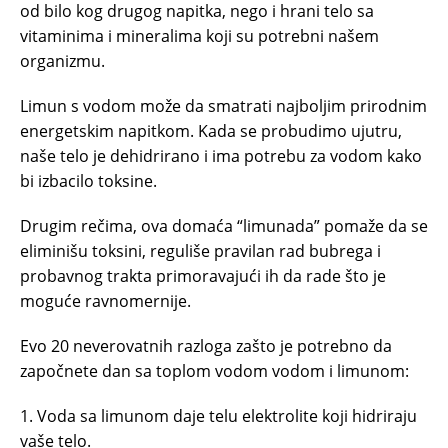
od bilo kog drugog napitka, nego i hrani telo sa
vitaminima i mineralima koji su potrebni našem
organizmu.
Limun s vodom može da smatrati najboljim prirodnim
energetskim napitkom. Kada se probudimo ujutru,
naše telo je dehidrirano i ima potrebu za vodom kako
bi izbacilo toksine.
Drugim rečima, ova domaća “limunada” pomaže da se
eliminišu toksini, reguliše pravilan rad bubrega i
probavnog trakta primoravajući ih da rade što je
moguće ravnomernije.
Evo 20 neverovatnih razloga zašto je potrebno da
započnete dan sa toplom vodom vodom i limunom:
1. Voda sa limunom daje telu elektrolite koji hidriraju
vaše telo.