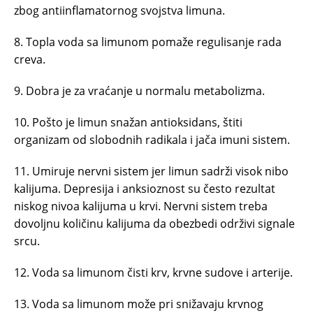
zbog antiinflamatornog svojstva limuna.
8. Topla voda sa limunom pomaže regulisanje rada
creva.
9. Dobra je za vraćanje u normalu metabolizma.
10. Pošto je limun snažan antioksidans, štiti
organizam od slobodnih radikala i jača imuni sistem.
11. Umiruje nervni sistem jer limun sadrži visok nibo
kalijuma. Depresija i anksioznost su često rezultat
niskog nivoa kalijuma u krvi. Nervni sistem treba
dovoljnu količinu kalijuma da obezbedi održivi signale
srcu.
12. Voda sa limunom čisti krv, krvne sudove i arterije.
13. Voda sa limunom može pri snižavaju krvnog