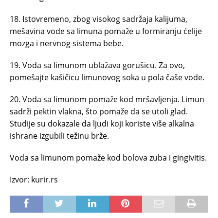
18. Istovremeno, zbog visokog sadržaja kalijuma,
mešavina vode sa limuna pomaže u formiranju ćelije
mozga i nervnog sistema bebe.
19. Voda sa limunom ublažava gorušicu. Za ovo,
pomešajte kašičicu limunovog soka u pola čaše vode.
20. Voda sa limunom pomaže kod mršavljenja. Limun
sadrži pektin vlakna, što pomaže da se utoli glad.
Studije su dokazale da ljudi koji koriste više alkalna
ishrane izgubili težinu brže.
Voda sa limunom pomaže kod bolova zuba i gingivitis.
Izvor: kurir.rs