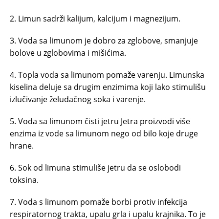
2. Limun sadrži kalijum, kalcijum i magnezijum.
3. Voda sa limunom je dobro za zglobove, smanjuje
bolove u zglobovima i mišićima.
4. Topla voda sa limunom pomaže varenju. Limunska
kiselina deluje sa drugim enzimima koji lako stimulišu
izlučivanje želudačnog soka i varenje.
5. Voda sa limunom čisti jetru Jetra proizvodi više
enzima iz vode sa limunom nego od bilo koje druge
hrane.
6. Sok od limuna stimuliše jetru da se oslobodi
toksina.
7. Voda s limunom pomaže borbi protiv infekcija
respiratornog trakta, upalu grla i upalu krajnika. To je