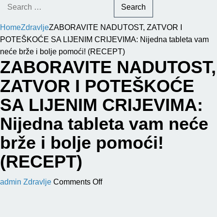
Search
for:
Home
Zdravlje
ZABORAVITE NADUTOST, ZATVOR I
POTEŠKOĆE SA LIJENIM CRIJEVIMA: Nijedna tableta vam
neće brže i bolje pomoći! (RECEPT)
ZABORAVITE NADUTOST,
ZATVOR I POTEŠKOĆE
SA LIJENIM CRIJEVIMA:
Nijedna tableta vam neće
brže i bolje pomoći!
(RECEPT)
on
admin
Zdravlje
Comments Off
ZABORAVITE
NADUTOST,