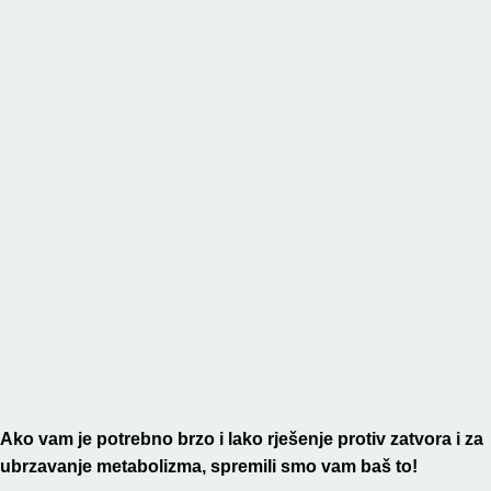
ZATVOR
I
POTEŠKOĆE
SA
LIJENIM
CRIJEVIMA:
Nijedna
tableta
vam
neće
brže
i
bolje
pomoći!
(RECEPT)
Ako vam je potrebno brzo i lako rješenje protiv zatvora i za
ubrzavanje metabolizma, spremili smo vam baš to!