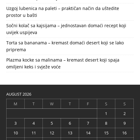
Uzgoj lubenica na paleti – praktičan način da uštedite
prostor u bašti
Sočni kolač sa kajsijama – jednostavan domaći recept koji
uvijek uspijeva
Torta sa bananama – kremast domaći desert koji se lako
priprema
Plazma kocke sa malinama – kremast desert koji spaja
omiljeni keks i svježe voće
AUGUST 2026
M
T
W
T
F
S
S
1
2
3
4
5
6
7
8
9
10
11
12
13
14
15
16