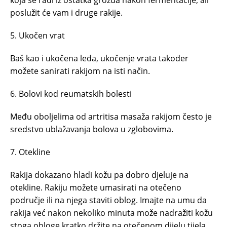
poslužit će vam i druge rakije.
5. Ukočen vrat
Baš kao i ukočena leđa, ukočenje vrata također
možete sanirati rakijom na isti način.
6. Bolovi kod reumatskih bolesti
Među oboljelima od artritisa masaža rakijom često je
sredstvo ublažavanja bolova u zglobovima.
7. Otekline
Rakija dokazano hladi kožu pa dobro djeluje na
otekline. Rakiju možete umasirati na otečeno
područje ili na njega staviti oblog. Imajte na umu da
rakija već nakon nekoliko minuta može nadražiti kožu
stoga obloge kratko držite na otečenom dijelu tijela.