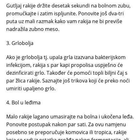
Gutljaj rakije držite desetak sekundi na bolnom zubu,
promućkajte i zatim ispljunite. Ponovite još dva-tri
puta uz mali razmak kako vam rakija ne bi previše
nadražila zubno meso.
3. Grlobolja
Ako je grlobolja tj. upala grla izazvana bakterijskom
infekcijom, rakija s par kapi propolisa uspješno će
dezinficirati grlo. Također će pomoći topli biljni čaj s
par žlica rakije. Saznajte još trikova koji će preko noći
umiriti upaljeno grlo.
4. Bol u leđima
Malo rakije lagano umasirajte na bolna i ukočena leđa.
Ponovite postupak nakon par sati. Za ovu namjenu
posebno se preporučuje komovica ili tropica, rakije
koja se radi iz ostatka grožđa nakon fermentacije, ali