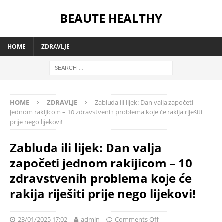
BEAUTE HEALTHY
HOME
ZDRAVLJE
HOME
ZDRAVLJE
Zabluda ili lijek: Dan valja započeti
jednom rakijicom – 10 zdravstvenih problema koje će rakija riješiti
prije nego lijekovi!
Zabluda ili lijek: Dan valja
započeti jednom rakijicom – 10
zdravstvenih problema koje će
rakija riješiti prije nego lijekovi!
23/01/2025 17:02
admin
Comments Off