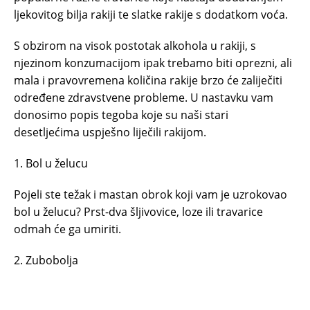
ljekovitog bilja rakiji te slatke rakije s dodatkom voća.
S obzirom na visok postotak alkohola u rakiji, s
njezinom konzumacijom ipak trebamo biti oprezni, ali
mala i pravovremena količina rakije brzo će zaliječiti
određene zdravstvene probleme. U nastavku vam
donosimo popis tegoba koje su naši stari
desetljećima uspješno liječili rakijom.
1. Bol u želucu
Pojeli ste težak i mastan obrok koji vam je uzrokovao
bol u želucu? Prst-dva šljivovice, loze ili travarice
odmah će ga umiriti.
2. Zubobolja