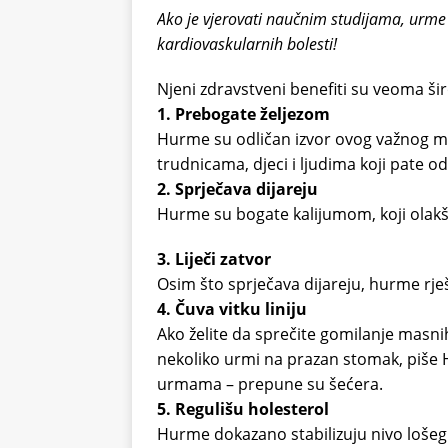
Ako je vjerovati naučnim studijama, urme s
kardiovaskularnih bolesti!
Njeni zdravstveni benefiti su veoma širo
1. Prebogate željezom
Hurme su odličan izvor ovog važnog mi
trudnicama, djeci i ljudima koji pate o
2. Sprječava dijareju
Hurme su bogate kalijumom, koji olakša
3. Liječi zatvor
Osim što sprječava dijareju, hurme rje
4. Čuva vitku liniju
Ako želite da sprečite gomilanje masn
nekoliko urmi na prazan stomak, piše He
urmama – prepune su šećera.
5. Regulišu holesterol
Hurme dokazano stabilizuju nivo lošeg 