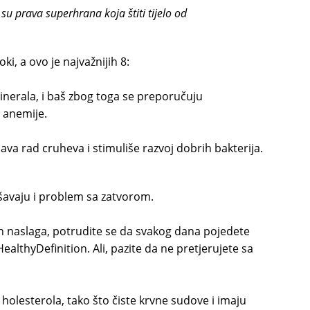
u prava superhrana koja štiti tijelo od
ki, a ovo je najvažnijih 8:
nerala, i baš zbog toga se preporučuju
d anemije.
va rad cruheva i stimuliše razvoj dobrih bakterija.
šavaju i problem sa zatvorom.
ih naslaga, potrudite se da svakog dana pojedete
althyDefinition. Ali, pazite da ne pretjerujete sa
holesterola, tako što čiste krvne sudove i imaju