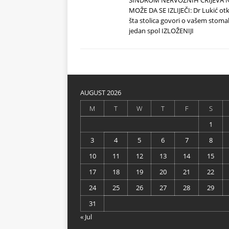
SINDROM NERVOZNIH CRIJEVA 
MOŽE DA SE IZLIJEČI: Dr Lukić otk
šta stolica govori o vašem stoma
jedan spol IZLOŽENIJI
AUGUST 2026
M
T
W
T
F
S
1
3
4
5
6
7
8
10
11
12
13
14
15
17
18
19
20
21
22
24
25
26
27
28
29
31
« Jul