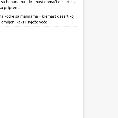
a sa bananama – kremast domaći desert koji
ako priprema
a kocke sa malinama – kremast desert koji
 omiljeni keks i svježe voće