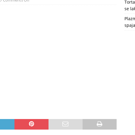
Comments Off
Tort
se l
Plazm
spaja