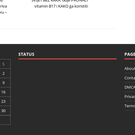
NE
SVIJET BEZ RAKA: Gdje PRONAĆI
riva
vitamin B17 i KAKO ga koristiti
ku –
STATUS
PAG
S
About
2
Conta
9
DMCA 
16
Privac
23
Terms
30