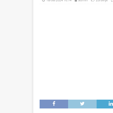
18/08/2024 16:14
admin
Zdravlje
svježe voće
ZDRAVLJE