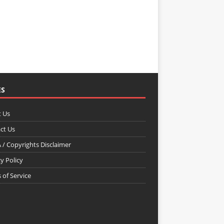
ES
 Us
ct Us
/ Copyrights Disclaimer
y Policy
 of Service