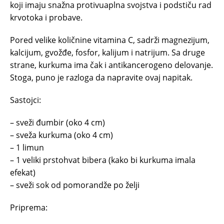
koji imaju snažna protivuaplna svojstva i podstiču rad
krvotoka i probave.
Pored velike količnine vitamina C, sadrži magnezijum,
kalcijum, gvožđe, fosfor, kalijum i natrijum. Sa druge
strane, kurkuma ima čak i antikancerogeno delovanje.
Stoga, puno je razloga da napravite ovaj napitak.
Sastojci:
– sveži đumbir (oko 4 cm)
– sveža kurkuma (oko 4 cm)
– 1 limun
– 1 veliki prstohvat bibera (kako bi kurkuma imala
efekat)
– sveži sok od pomorandže po želji
Priprema: