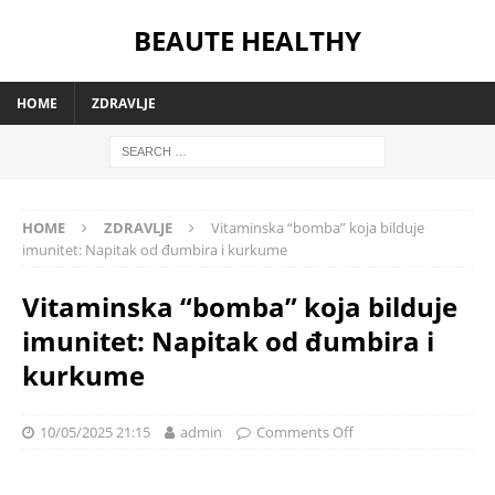
BEAUTE HEALTHY
HOME
ZDRAVLJE
HOME
ZDRAVLJE
Vitaminska “bomba” koja bilduje
imunitet: Napitak od đumbira i kurkume
Vitaminska “bomba” koja bilduje
imunitet: Napitak od đumbira i
kurkume
10/05/2025 21:15
admin
Comments Off