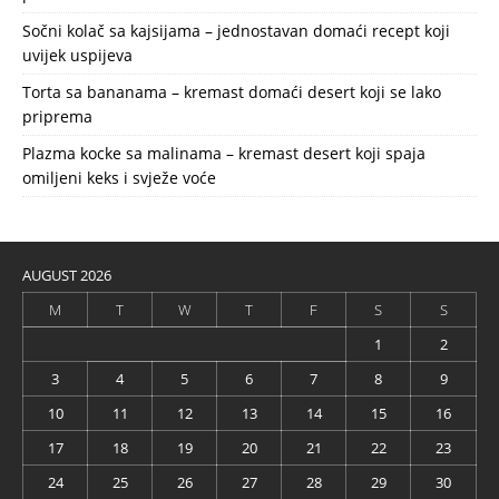
Sočni kolač sa kajsijama – jednostavan domaći recept koji
uvijek uspijeva
Torta sa bananama – kremast domaći desert koji se lako
priprema
Plazma kocke sa malinama – kremast desert koji spaja
omiljeni keks i svježe voće
AUGUST 2026
M
T
W
T
F
S
S
1
2
3
4
5
6
7
8
9
10
11
12
13
14
15
16
17
18
19
20
21
22
23
24
25
26
27
28
29
30