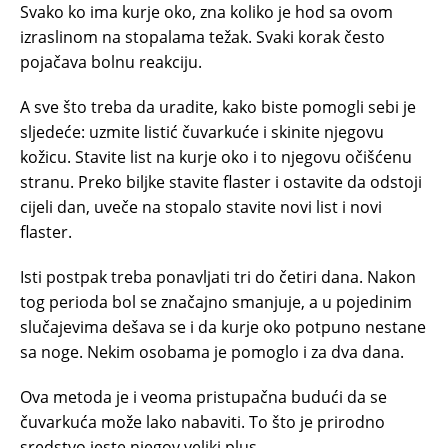
Svako ko ima kurje oko, zna koliko je hod sa ovom
izraslinom na stopalama težak. Svaki korak često
pojačava bolnu reakciju.
A sve što treba da uradite, kako biste pomogli sebi je
sljedeće: uzmite listić čuvarkuće i skinite njegovu
kožicu. Stavite list na kurje oko i to njegovu očišćenu
stranu. Preko biljke stavite flaster i ostavite da odstoji
cijeli dan, uveče na stopalo stavite novi list i novi
flaster.
Isti postpak treba ponavljati tri do četiri dana. Nakon
tog perioda bol se značajno smanjuje, a u pojedinim
slučajevima dešava se i da kurje oko potpuno nestane
sa noge. Nekim osobama je pomoglo i za dva dana.
Ova metoda je i veoma pristupačna budući da se
čuvarkuća može lako nabaviti. To što je prirodno
sredstvo jeste njegov veliki plus.