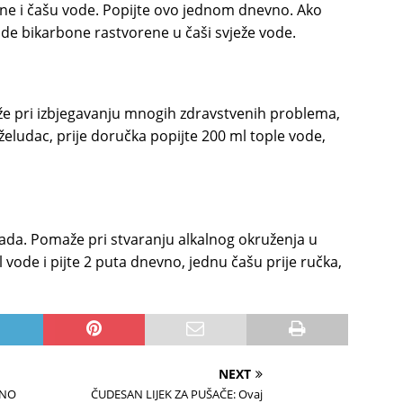
one i čašu vode. Popijte ovo jednom dnevno. Ako
 sode bikarbone rastvorene u čaši svježe vode.
že pri izbjegavanju mnogih zdravstvenih problema,
 želudac, prije doručka popijte 200 ml tople vode,
nada. Pomaže pri stvaranju alkalnog okruženja u
ml vode i pijte 2 puta dnevno, jednu čašu prije ručka,
NEXT
ENO
ČUDESAN LIJEK ZA PUŠAČE: Ovaj