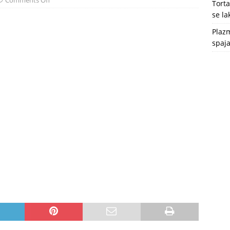
Comments Off
Tort
se l
Plazm
spaja