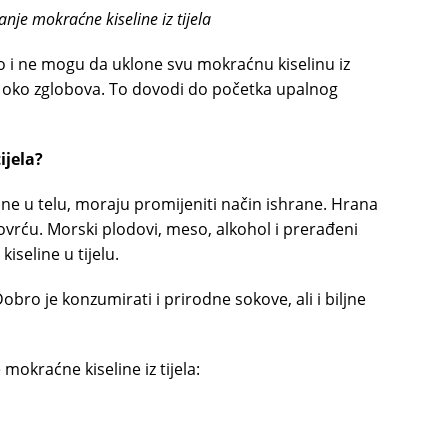
je mokraćne kiseline iz tijela
 i ne mogu da uklone svu mokraćnu kiselinu iz
ži oko zglobova. To dovodi do početka upalnog
ijela?
ne u telu, moraju promijeniti način ishrane. Hrana
ovrću. Morski plodovi, meso, alkohol i prerađeni
seline u tijelu.
obro je konzumirati i prirodne sokove, ali i biljne
 mokraćne kiseline iz tijela: