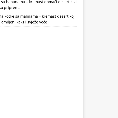
a sa bananama – kremast domaći desert koji
ako priprema
a kocke sa malinama – kremast desert koji
 omiljeni keks i svježe voće