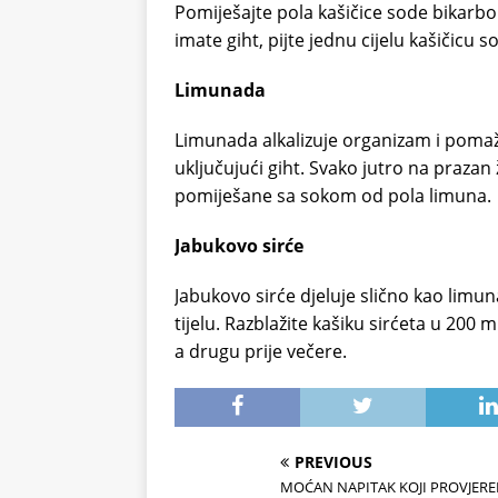
Pomiješajte pola kašičice sode bikarb
imate giht, pijte jednu cijelu kašičicu
Limunada
Limunada alkalizuje organizam i poma
uključujući giht. Svako jutro na prazan
pomiješane sa sokom od pola limuna.
Jabukovo sirće
Jabukovo sirće djeluje slično kao limu
tijelu. Razblažite kašiku sirćeta u 200 
a drugu prije večere.
PREVIOUS
MOĆAN NAPITAK KOJI PROVJER