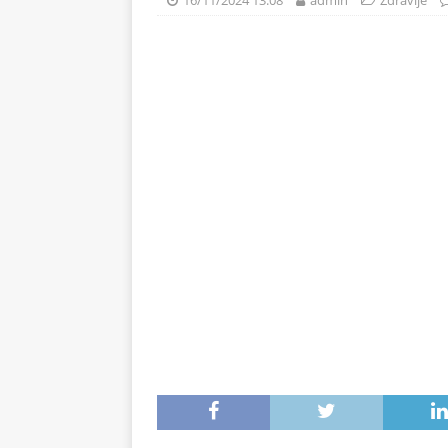
16/11/2024 13:08
admin
Zdravlje
svježe voće
ZDRAVLJE