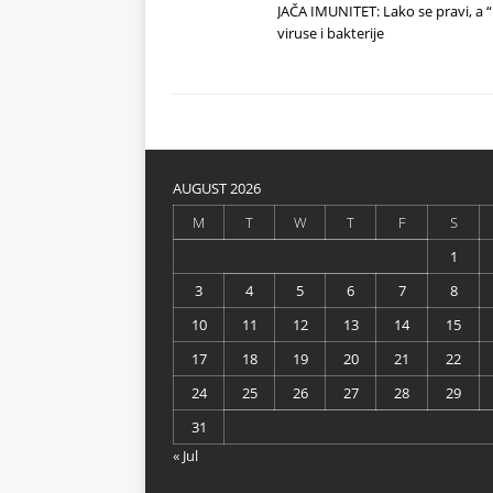
JAČA IMUNITET: Lako se pravi, a “u
viruse i bakterije
AUGUST 2026
M
T
W
T
F
S
1
3
4
5
6
7
8
10
11
12
13
14
15
17
18
19
20
21
22
24
25
26
27
28
29
31
« Jul