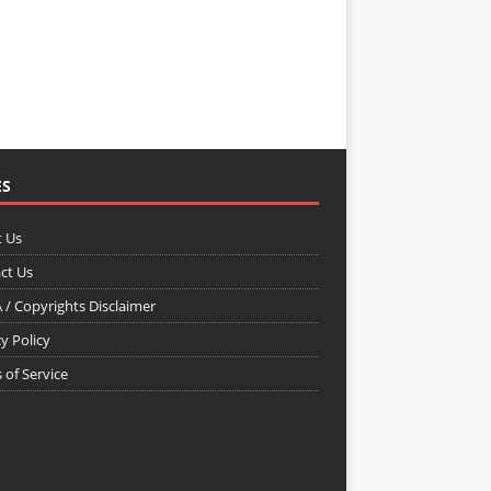
ES
 Us
ct Us
/ Copyrights Disclaimer
y Policy
 of Service