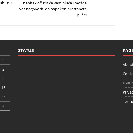
bija” i
napitak očistit će vam pluća i možda
vas nagovoriti da napokon prestanete
pušiti
STATUS
PAG
S
About
2
Conta
9
DMCA 
16
Privac
23
Terms
30