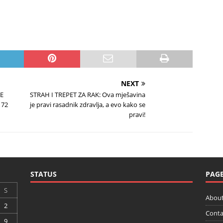
NEXT
SE
STRAH I TREPET ZA RAK: Ova mješavina
 72
je pravi rasadnik zdravlja, a evo kako se
pravi!
STATUS
PAG
S
About
2
Conta
9