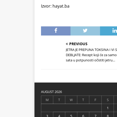
Izvor: hayat.ba
PREVIOUS
JETRA JE PREPUNA TOKSINA I VI 
DEBLJATE: Recept koji će za samo
sata u potpunosti očistiti jetru…
AUGUST 2026
M
T
W
T
F
S
1
3
4
5
6
7
8