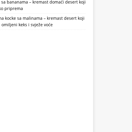
a sa bananama – kremast domaći desert koji
ako priprema
a kocke sa malinama – kremast desert koji
 omiljeni keks i svježe voće