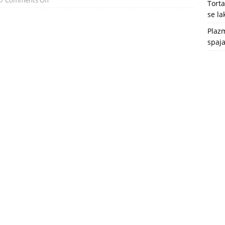
Comments Off
Tort
se l
Plazm
spaja