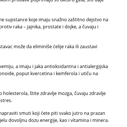
ivne supstance koje imaju snažno zaštitno dejstvo na
rotiv raka – jajnika, prostate i dojke, a čuvaju i
avac može da eliminiše ćelije raka ili zaustavi
emiju, a imaju i jaka antioksidantna i antialergijska
vonoide, poput kvercetina i kemferola i utiču na
o holesterola, štite zdravlje mozga, čuvaju zdravlje
stres.
i napraviti smuti koji ćete piti svako jutro na prazan
jelu dovoljnu dozu energije, kao i vitamina i minera.