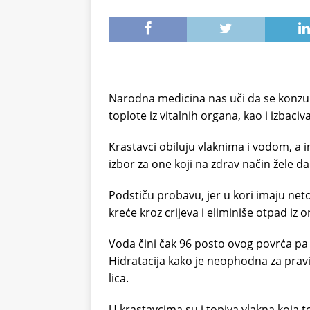
Narodna medicina nas uči da se konzu
toplote iz vitalnih organa, kao i izbaci
Krastavci obiluju vlaknima i vodom, a i
izbor za one koji na zdrav način žele d
Podstiču probavu, jer u kori imaju ne
kreće kroz crijeva i eliminiše otpad iz 
Voda čini čak 96 posto ovog povrća pa 
Hidratacija kako je neophodna za pravil
lica.
U krastavcima su i topiva vlakna koja 