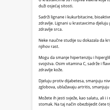
duži osjećaj sitosti.
Sadrži lignane i kukurbitacine, bioakt
zdravlje. Lignani u krastavcima djeluju p
zdravlje srca.
Neke naučne studije su dokazala da krst
njihov rast.
Mogu da smanje hipertenziju i hiperglik
svojstva. Osim vitamina C, sadrže i fla
zdravlje kože.
Djeluju protiv dijabetesa, smanjuju niv
zglobova, ublažavaju artritis, smanjuju 
Možete ih jesti svježe, kao salatu, ali i 
stomak. Na taj način obezbijedit ćete ti