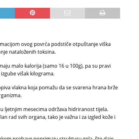
macijom ovog povrća podstiče otpuštanje viška
vanje nataloženih toksina.
maju malo kalorija (samo 16 u 100g), pa su pravi
a izgube višak kilograma.
topiva vlakna koja pomažu da se svarena hrana brže
organizma.
u ljetnjim mesecima održava hidriranost tijela.
an rad svih organa, tako je važna i za izgled kože i
tokom probave poprimaju strukturu gela, što daje