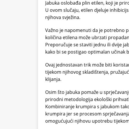
Jabuka oslobađa plin etilen, koji je pri
U ovom slučaju, etilen djeluje inhibicij
njihova svježina.
Važno je napomenuti da je potrebno pazi
količina etilena može ubrzati propadanj
Preporučuje se staviti jednu ili dvije
kako bi se postigao optimalan učinak 
Ovaj jednostavan trik može biti korista
tijekom njihovog skladištenja, pružajuć
klijanja.
Osim što jabuka pomaže u sprječavanju
prirodni metodologija ekološki prihvat
Kombiniranje krumpira s jabukom tako
krumpira jer se procesom sprječavanja 
omogućujući njihovu upotrebu tijekom 