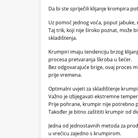
Da bi ste spriječili klijanje krompira 
Uz pomoć jednog voća, poput jabuke, mo
Taj trik, koji nije široko poznat, može 
skladištenja.
Krumpiri imaju tendenciju brzog klijan
procesa pretvaranja škroba u šećer.
Bez odgovarajuće brige, ovaj proces m
prije vremena.
Optimalni uvjeti za skladištenje krump
Važno je izbjegavati ekstremne tempera
Prije pohrane, krumpir nije potrebno pr
Također je bitno zaštititi krumpir od d
Jedna od jednostavnih metoda za produl
u vrećicu zajedno s krumpirom.