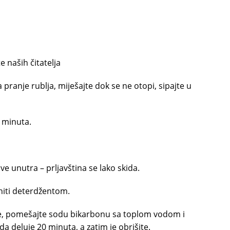
e naših čitatelja
ranje rublja, miješajte dok se ne otopi, sipajte u
0 minuta.
ve unutra – prljavština se lako skida.
niti deterdžentom.
erne, pomešajte sodu bikarbonu sa toplom vodom i
 da deluje 20 minuta, a zatim je obrišite.