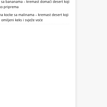
a sa bananama – kremast domaći desert koji
ako priprema
a kocke sa malinama – kremast desert koji
 omiljeni keks i svježe voće