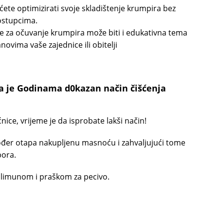
ćete optimizirati svoje skladištenje krumpira bez
postupcima.
 za očuvanje krumpira može biti i edukativna tema
ovima vaše zajednice ili obitelji
a je Godinama d0kazan način čišćenja
nice, vrijeme je da isprobate lakši način!
ođer otapa nakupljenu masnoću i zahvaljujući tome
pora.
s limunom i praškom za pecivo.