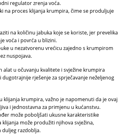
rodni regulator zrenja voća.
ski na proces klijanja krumpira, čime se produljuje
ti na količinu jabuka koje se koriste, jer prevelika
e voća i povrća u blizini.
 jabuke u nezatvorenu vrećicu zajedno s krumpirom
bez nuspojava.
n alat u očuvanju kvalitete i svježine krumpira
i dugotrajnije rješenje za sprječavanje neželjenog
 klijanja krumpira, važno je napomenuti da je ovaj
ljiva i jednostavna za primjenu u kućanstvu.
đer može poboljšati ukusne karakteristike
klijanja može produžiti njihova svježina,
duljeg razdoblja.