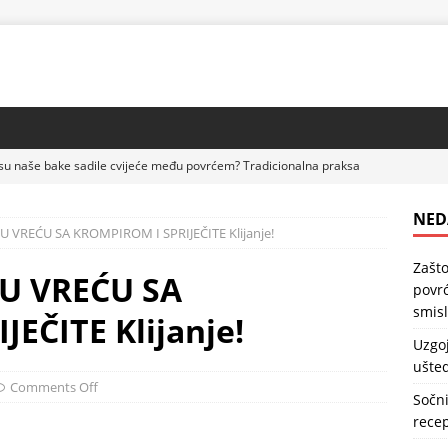
su naše bake sadile cvijeće među povrćem? Tradicionalna praksa
DRAVLJE
NED
U VREĆU SA KROMPIROM I SPRIJEČITE Klijanje!
lubenica na paleti – praktičan način da uštedite prostor u bašti
Zašto
 U VREĆU SA
povrć
kolač sa kajsijama – jednostavan domaći recept koji uvijek uspijeva
smis
EČITE Klijanje!
Uzgoj
ušted
sa bananama – kremast domaći desert koji se lako priprema
Comments Off
Sočni
recep
 kocke sa malinama – kremast desert koji spaja omiljeni keks i