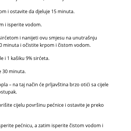
m i ostavite da djeluje 15 minuta.
m i isperite vodom.
irćetom i nanijeti ovu smjesu na unutrašnju
20 minuta i očistite krpom i čistom vodom.
e i 1 kašiku 9% sirćeta.
e 30 minuta.
pla – na taj način će prljavština brzo otići sa cijele
ostupak.
išite cijelu površinu pećnice i ostavite je preko
sperite pećnicu, a zatim isperite čistom vodom i