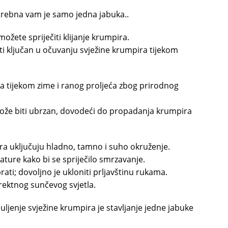
potrebna vam je samo jedna jabuka..
žete spriječiti klijanje krumpira.
biti ključan u očuvanju svježine krumpira tijekom
ja tijekom zime i ranog proljeća zbog prirodnog
ože biti ubrzan, dovodeći do propadanja krumpira
ira uključuju hladno, tamno i suho okruženje.
ture kako bi se spriječilo smrzavanje.
ati; dovoljno je ukloniti prljavštinu rukama.
irektnog sunčevog svjetla.
jenje svježine krumpira je stavljanje jedne jabuke