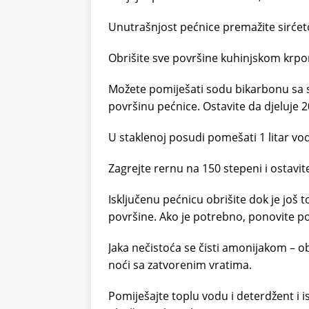
Unutrašnjost pećnice premažite sirćeto
Obrišite sve površine kuhinjskom krpo
Možete pomiješati sodu bikarbonu sa s
površinu pećnice. Ostavite da djeluje 
U staklenoj posudi pomešati 1 litar vod
Zagrejte rernu na 150 stepeni i ostavit
Isključenu pećnicu obrišite dok je još to
površine. Ako je potrebno, ponovite p
Jaka nečistoća se čisti amonijakom – obr
noći sa zatvorenim vratima.
Pomiješajte toplu vodu i deterdžent i i