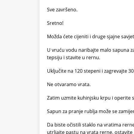
Sve završeno.
Sretno!
Možda ćete cijeniti i druge sjajne savjet
U vruću vodu naribajte malo sapuna za p
tepsiju i stavite u rernu.
Uključite na 120 stepeni i zagrevajte 3
Ne otvaramo vrata.
Zatim uzmite kuhinjsku krpu i operite s
Sapun za pranje rublja može se zamije
Da biste očistili staklo na vratima r
utrljajte pastu na vrata rerne, ostavite