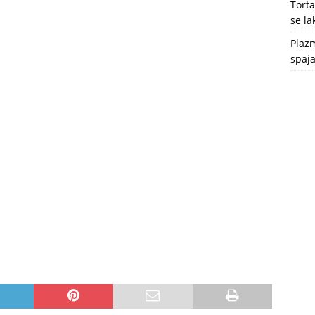
Tort
se l
Plazm
spaja