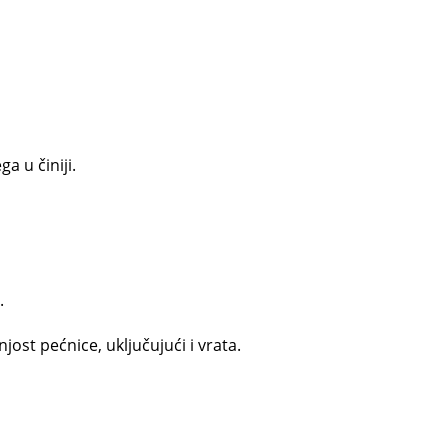
a u činiji.
.
jost pećnice, uključujući i vrata.