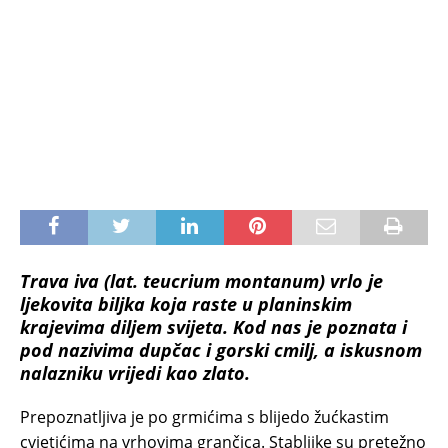
Trava iva (lat. teucrium montanum) vrlo je
ljekovita biljka koja raste u planinskim
krajevima diljem svijeta. Kod nas je poznata i
pod nazivima dupčac i gorski cmilj, a iskusnom
nalazniku vrijedi kao zlato.
Prepoznatljiva je po grmićima s blijedo žućkastim
cvjetićima na vrhovima grančica. Stabljike su pretežno