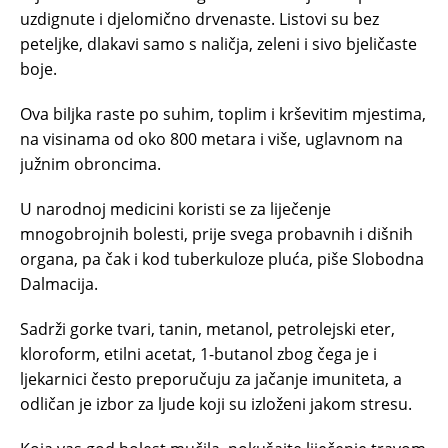
uzdignute i djelomično drvenaste. Listovi su bez
peteljke, dlakavi samo s naličja, zeleni i sivo bjeličaste
boje.
Ova biljka raste po suhim, toplim i krševitim mjestima,
na visinama od oko 800 metara i više, uglavnom na
južnim obroncima.
U narodnoj medicini koristi se za liječenje
mnogobrojnih bolesti, prije svega probavnih i dišnih
organa, pa čak i kod tuberkuloze pluća, piše Slobodna
Dalmacija.
Sadrži gorke tvari, tanin, metanol, petrolejski eter,
kloroform, etilni acetat, 1-butanol zbog čega je i
ljekarnici često preporučuju za jačanje imuniteta, a
odličan je izbor za ljude koji su izloženi jakom stresu.