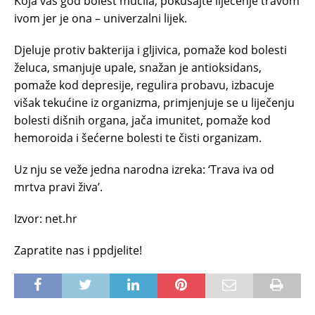
Koja vas god bolest mučila, pokušajte liječenje travom
ivom jer je ona – univerzalni lijek.
Djeluje protiv bakterija i gljivica, pomaže kod bolesti
želuca, smanjuje upale, snažan je antioksidans,
pomaže kod depresije, regulira probavu, izbacuje
višak tekućine iz organizma, primjenjuje se u liječenju
bolesti dišnih organa, jača imunitet, pomaže kod
hemoroida i šećerne bolesti te čisti organizam.
Uz nju se veže jedna narodna izreka: ‘Trava iva od
mrtva pravi živa’.
Izvor: net.hr
Zapratite nas i ppdjelite!