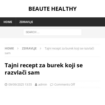
BEAUTE HEALTHY
HOME
ZDRAVLJE
HOME
ZDRAVLJE
Tajni recept za burek koji se razvlači
sam
Tajni recept za burek koji se
razvlači sam
09/09/2025 13:55
admin
Comments Off