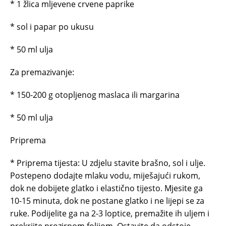
* 1 žlica mljevene crvene paprike
* sol i papar po ukusu
* 50 ml ulja
Za premazivanje:
* 150-200 g otopljenog maslaca ili margarina
* 50 ml ulja
Priprema
* Priprema tijesta: U zdjelu stavite brašno, sol i ulje.
Postepeno dodajte mlaku vodu, miješajući rukom,
dok ne dobijete glatko i elastično tijesto. Mjesite ga
10-15 minuta, dok ne postane glatko i ne lijepi se za
ruke. Podijelite ga na 2-3 loptice, premažite ih uljem i