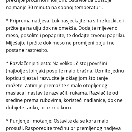
prekrijte prozirnom folijom. Ostavite da odstoje
najmanje 30 minuta na sobnoj temperaturi.
* Priprema nadjeva: Luk nasjeckajte na sitne kockice i
pržite ga na ulju dok ne omekša. Dodajte mljeveno
meso, posolite i popaprite, te dodajte crvenu papriku.
Miješajte i pržite dok meso ne promijeni boju i ne
postane rastresito.
* Razvlačenje tijesta: Na velikoj, čistoj površini
(najbolje stolnjak) pospite malo brašna. Uzmite jednu
lopticu tijesta i razvucite je oklagijom što tanje
možete. Zatim je premažite s malo otopljenog
maslaca i nastavite razvlačiti rukama. Razvlačite od
sredine prema rubovima, koristeći nadlanice, dok ne
dobijete tanku, prozirnu koru.
* Punjenje i motanje: Ostavite da se kora malo
prosuši. Rasporedite trećinu pripremljenog nadjeva