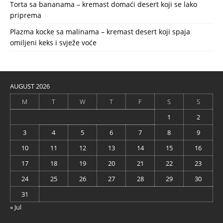
Torta sa bananama – kremast domaći desert koji se lako
priprema
Plazma kocke sa malinama – kremast desert koji spaja
omiljeni keks i svježe voće
AUGUST 2026
M
T
W
T
F
S
S
1
2
3
4
5
6
7
8
9
10
11
12
13
14
15
16
17
18
19
20
21
22
23
24
25
26
27
28
29
30
31
« Jul