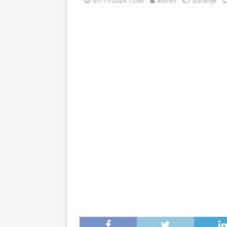
07/11/2024 15:06
admin
Zdravlje
svježe voće
ZDRAVLJE