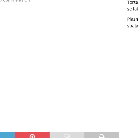
Comments Off
Tort
se l
Plazm
spaja