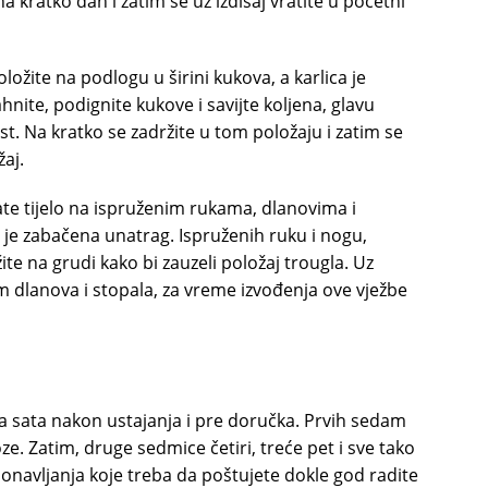
na kratko dah i zatim se uz izdisaj vratite u početni
ložite na podlogu u širini kukova, a karlica je
nite, podignite kukove i savijte koljena, glavu
t. Na kratko se zadržite u tom položaju i zatim se
žaj.
ate tijelo na ispruženim rukama, dlanovima i
 je zabačena unatrag. Ispruženih ruku i nogu,
ite na grudi kako bi zauzeli položaj trougla. Uz
sim dlanova i stopala, za vreme izvođenja ove vježbe
ola sata nakon ustajanja i pre doručka. Prvih sedam
ze. Zatim, druge sedmice četiri, treće pet i sve tako
ponavljanja koje treba da poštujete dokle god radite