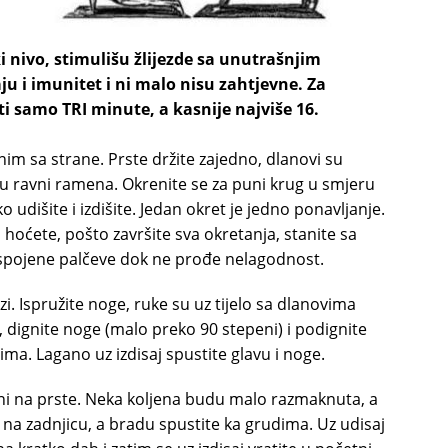
 nivo, stimulišu žlijezde sa unutrašnjim
ju i imunitet i ni malo nisu zahtjevne. Za
ti samo TRI minute, a kasnije najviše 16.
im sa strane. Prste držite zajedno, dlanovi su
u u ravni ramena. Okrenite se za puni krug u smjeru
 udišite i izdišite. Jedan okret je jedno ponavljanje.
hoćete, pošto završite sva okretanja, stanite sa
 spojene palčeve dok ne prođe nelagodnost.
zi. Ispružite noge, ruke su uz tijelo sa dlanovima
dignite noge (malo preko 90 stepeni) i podignite
dima. Lagano uz izdisaj spustite glavu i noge.
jeni na prste. Neka koljena budu malo razmaknuta, a
e na zadnjicu, a bradu spustite ka grudima. Uz udisaj