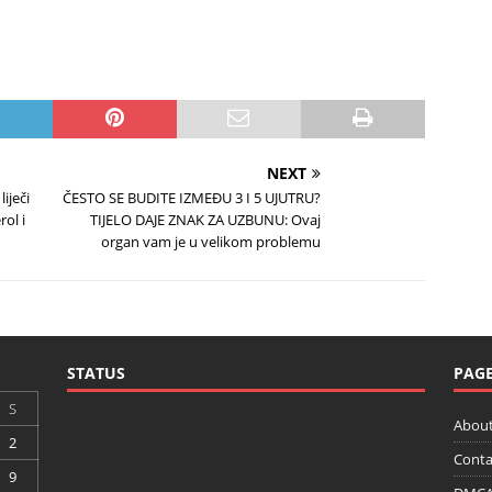
NEXT
iječi
ČESTO SE BUDITE IZMEĐU 3 I 5 UJUTRU?
rol i
TIJELO DAJE ZNAK ZA UZBUNU: Ovaj
organ vam je u velikom problemu
STATUS
PAG
S
About
2
Conta
9