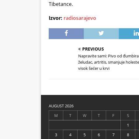
Tibetance.
Izvor:
radiosarajevo
PREVIOUS
Napravite sami: Pivo od đumbira l
želudac, artritis, smanjuje holeste
visok šećer u krvi
AUGUST 2026
M
T
W
T
F
S
1
3
4
5
6
7
8