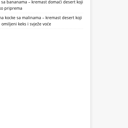
a sa bananama – kremast domaći desert koji
ako priprema
a kocke sa malinama – kremast desert koji
 omiljeni keks i svježe voće