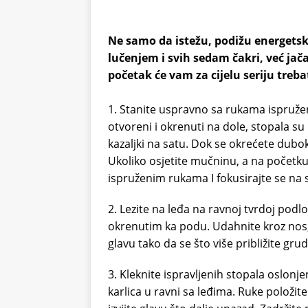
Ne samo da istežu, podižu energetski
lučenjem i svih sedam čakri, već jača
početak će vam za cijelu seriju treba
1. Stanite uspravno sa rukama ispružen
otvoreni i okrenuti na dole, stopala s
kazaljki na satu. Dok se okrećete duboko
Ukoliko osjetite mučninu, a na početku 
ispruženim rukama I fokusirajte se na
2. Lezite na leđa na ravnoj tvrdoj podlo
okrenutim ka podu. Udahnite kroz nos, 
glavu tako da se što više približite gru
3. Kleknite ispravljenih stopala oslon
karlica u ravni sa leđima. Ruke položit