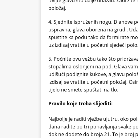
izvijte glavu što dalje unazad. Zadržite 
položaj.
4. Sjednite ispruženih nogu. Dlanove po
uspravna, glava oborena na grudi. Udah
spustite ka podu tako da formirate mos
uz izdisaj vratite u početni sjedeći polo
5. Počnite ovu vežbu tako što pridržav
stopalima oslonjeni na pod. Glava vam
udišući podignite kukove, a glavu polož
izdisaj se vratite u početni položaj. O
tijelo ne smete spuštati na tlo.
Pravilo koje treba slijediti:
Najbolje je raditi vježbe ujutru, oko p
dana radite po tri ponavljanja svake po
dok ne dođete do broja 21. To je broj 