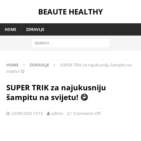
BEAUTE HEALTHY
HOME
ZDRAVLJE
HOME
ZDRAVLJE
SUPER TRIK za najukusniju šampitu na
svijetu! 😋
SUPER TRIK za najukusniju
šampitu na svijetu! 😋
23/09/2025 13:19
admin
Comments Off