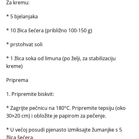
Za kremu:
* 5 bjelanjaka
* 10 žlica šećera (približno 100-150 g)
* prstohvat soli
* 1 žlica soka od limuna (po želji, za stabilizaciju
kreme)
Priprema
1. Pripremite biskvit:
* Zagrijte pećnicu na 180°C. Pripremite tepsiju (oko
30×20 cm) i obložite je papirom za pečenje.
* U većoj posudi pjenasto izmiksajte žumanjke s 5
žlica šećera.