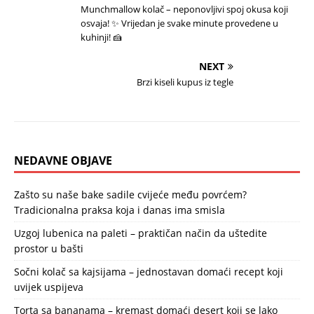
Munchmallow kolač – neponovljivi spoj okusa koji
osvaja! ✨ Vrijedan je svake minute provedene u
kuhinji! 🍰
NEXT
Brzi kiseli kupus iz tegle
NEDAVNE OBJAVE
Zašto su naše bake sadile cvijeće među povrćem?
Tradicionalna praksa koja i danas ima smisla
Uzgoj lubenica na paleti – praktičan način da uštedite
prostor u bašti
Sočni kolač sa kajsijama – jednostavan domaći recept koji
uvijek uspijeva
Torta sa bananama – kremast domaći desert koji se lako