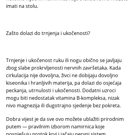
imati na stolu.
Zašto dolazi do trnjenja i ukočenosti?
Trnjenje i ukočenost ruku ili nogu obično se javljaju
zbog slabe prokrvljenosti nervnih završetaka. Kada
cirkulacija nije dovoljna, živci ne dobijaju dovoljno
kiseonika i hranljivih materija, pa dolazi do osjećaja
peckanja, utrnulosti i ukočenosti. Dodatni uzroci
mogu biti nedostatak vitamina B-kompleksa, nizak
nivo magnezija ili dugotrajno sjedenje bez pokreta.
Dobra vijest je da sve ovo možete ublažiti prirodnim
putem — pravilnim izborom namirnica koje
pospješuju protok krvi i jačaju nervni sistem.