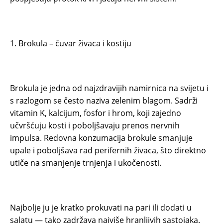
1. Brokula – čuvar živaca i kostiju
Brokula je jedna od najzdravijih namirnica na svijetu i
s razlogom se često naziva zelenim blagom. Sadrži
vitamin K, kalcijum, fosfor i hrom, koji zajedno
učvršćuju kosti i poboljšavaju prenos nervnih
impulsa. Redovna konzumacija brokule smanjuje
upale i poboljšava rad perifernih živaca, što direktno
utiče na smanjenje trnjenja i ukočenosti.
Najbolje ju je kratko prokuvati na pari ili dodati u
salatu — tako zadržava najviše hranljivih sastojaka.