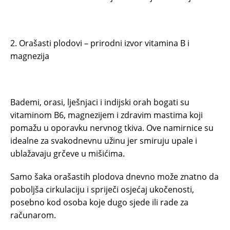
2. Orašasti plodovi – prirodni izvor vitamina B i
magnezija
Bademi, orasi, lješnjaci i indijski orah bogati su
vitaminom B6, magnezijem i zdravim mastima koji
pomažu u oporavku nervnog tkiva. Ove namirnice su
idealne za svakodnevnu užinu jer smiruju upale i
ublažavaju grčeve u mišićima.
Samo šaka orašastih plodova dnevno može znatno da
poboljša cirkulaciju i spriječi osjećaj ukočenosti,
posebno kod osoba koje dugo sjede ili rade za
računarom.