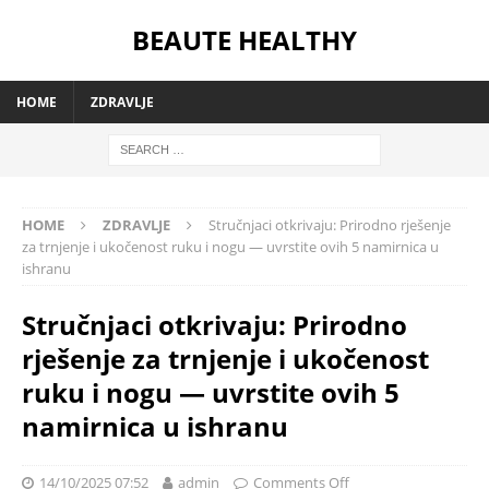
BEAUTE HEALTHY
HOME
ZDRAVLJE
HOME
ZDRAVLJE
Stručnjaci otkrivaju: Prirodno rješenje
za trnjenje i ukočenost ruku i nogu — uvrstite ovih 5 namirnica u
ishranu
Stručnjaci otkrivaju: Prirodno
rješenje za trnjenje i ukočenost
ruku i nogu — uvrstite ovih 5
namirnica u ishranu
14/10/2025 07:52
admin
Comments Off