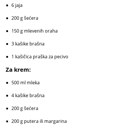
6 jaja
200 g šećera
150 g mlevenih oraha
3 kašike brašna
1 kašičica praška za pecivo
Za krem:
500 ml mleka
4 kašike brašna
200 g šećera
200 g putera ili margarina