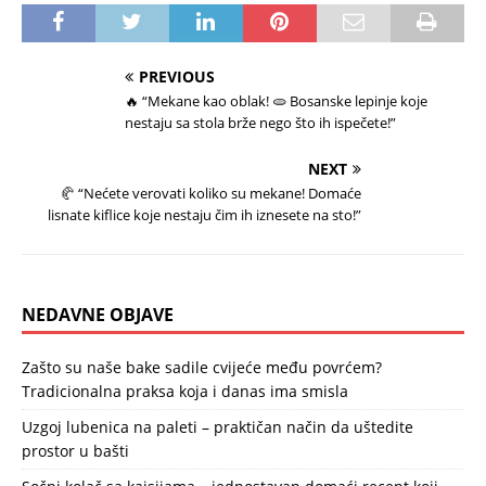
PREVIOUS
🔥 “Mekane kao oblak! 🫓 Bosanske lepinje koje
nestaju sa stola brže nego što ih ispečete!”
NEXT
🥐 “Nećete verovati koliko su mekane! Domaće
lisnate kiflice koje nestaju čim ih iznesete na sto!”
NEDAVNE OBJAVE
Zašto su naše bake sadile cvijeće među povrćem?
Tradicionalna praksa koja i danas ima smisla
Uzgoj lubenica na paleti – praktičan način da uštedite
prostor u bašti