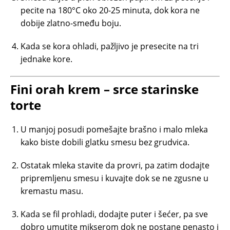
pecite na 180°C oko 20-25 minuta, dok kora ne
dobije zlatno-smeđu boju.
Kada se kora ohladi, pažljivo je presecite na tri
jednake kore.
Fini orah krem – srce starinske
torte
U manjoj posudi pomešajte brašno i malo mleka
kako biste dobili glatku smesu bez grudvica.
Ostatak mleka stavite da provri, pa zatim dodajte
pripremljenu smesu i kuvajte dok se ne zgusne u
kremastu masu.
Kada se fil prohladi, dodajte puter i šećer, pa sve
dobro umutite mikserom dok ne postane penasto i