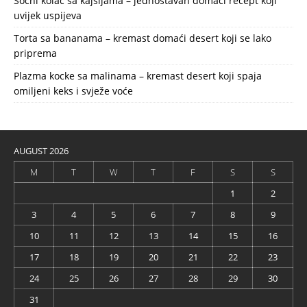
Sočni kolač sa kajsijama – jednostavan domaći recept koji
uvijek uspijeva
Torta sa bananama – kremast domaći desert koji se lako
priprema
Plazma kocke sa malinama – kremast desert koji spaja
omiljeni keks i svježe voće
AUGUST 2026
M
T
W
T
F
S
S
1
2
3
4
5
6
7
8
9
10
11
12
13
14
15
16
17
18
19
20
21
22
23
24
25
26
27
28
29
30
31