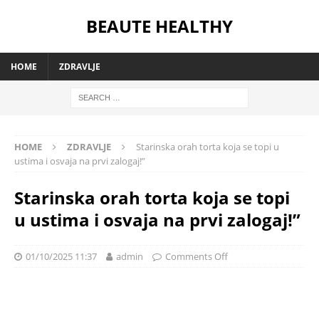
BEAUTE HEALTHY
HOME
ZDRAVLJE
HOME
ZDRAVLJE
Starinska orah torta koja se topi u
ustima i osvaja na prvi zalogaj!”
Starinska orah torta koja se topi
u ustima i osvaja na prvi zalogaj!”
01/10/2025 11:37
admin
Comments Off