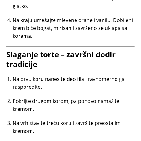
glatko.
Na kraju umešajte mlevene orahe i vanilu. Dobijeni
krem biće bogat, mirisan i savršeno se uklapa sa
korama.
Slaganje torte – završni dodir
tradicije
Na prvu koru nanesite deo fila i ravnomerno ga
rasporedite.
Pokrijte drugom korom, pa ponovo namažite
kremom.
Na vrh stavite treću koru i završite preostalim
kremom.