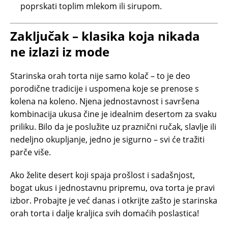
poprskati toplim mlekom ili sirupom.
Zaključak – klasika koja nikada
ne izlazi iz mode
Starinska orah torta nije samo kolač – to je deo
porodične tradicije i uspomena koje se prenose s
kolena na koleno. Njena jednostavnost i savršena
kombinacija ukusa čine je idealnim desertom za svaku
priliku. Bilo da je poslužite uz praznični ručak, slavlje ili
nedeljno okupljanje, jedno je sigurno – svi će tražiti
parče više.
Ako želite desert koji spaja prošlost i sadašnjost,
bogat ukus i jednostavnu pripremu, ova torta je pravi
izbor. Probajte je već danas i otkrijte zašto je starinska
orah torta i dalje kraljica svih domaćih poslastica!