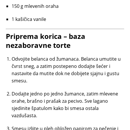
150 g mlevenih oraha
1 kašičica vanile
Priprema korica – baza
nezaboravne torte
Odvojite belanca od žumanaca. Belanca umutite u
čvrst sneg, a zatim postepeno dodajte šećer i
nastavite da mutite dok ne dobijete sjajnu i gustu
smesu.
Dodajte jedno po jedno žumance, zatim mlevene
orahe, brašno i prašak za pecivo. Sve lagano
sjedinite špatulom kako bi smesa ostala
vazdušasta.
Smesu izlijte u pleh obložen papirom za pečenje i