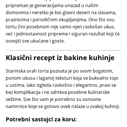
pripreman je generacijama unazad u našim
domovima i neretko je bio glavni desert na slavama,
praznicima i porodičnim okupljanjima. Ono što ovu
tortu čini posebnom nije samo njen raskošan ukus,
već i jednostavnost pripreme i siguran rezultat koji će
osvojiti sve ukućane i goste.
Klasični recept iz bakine kuhinje
Starinska orah torta poznata je po svom bogatom,
punom ukusu i laganoj teksturi koja se bukvalno topi
u ustima. Iako izgleda raskošno i elegantno, pravi se
bez komplikacija i ne zahteva posebne kulinarske
veštine. Sve što vam je potrebno su osnovne
namirnice koje se gotovo uvek nalaze u svakoj kuhinji.
Potrebni sastojci za koru: