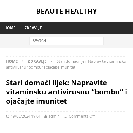
BEAUTE HEALTHY
HOME
ZDRAVLJE
HOME
ZDRAVLJE
Stari domaći lijek: Napravite vitaminsku
antivirusnu “bombu” i ojačajte imunitet
Stari domaći lijek: Napravite
vitaminsku antivirusnu “bombu” i
ojačajte imunitet
19/08/2024 19:04
admin
Comments Off