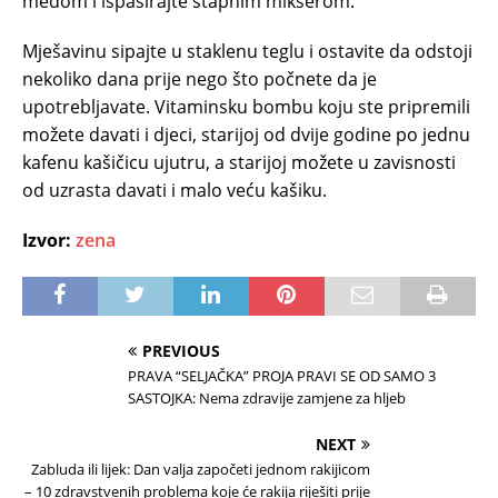
medom i ispasirajte štapnim mikserom.
Mješavinu sipajte u staklenu teglu i ostavite da odstoji
nekoliko dana prije nego što počnete da je
upotrebljavate. Vitaminsku bombu koju ste pripremili
možete davati i djeci, starijoj od dvije godine po jednu
kafenu kašičicu ujutru, a starijoj možete u zavisnosti
od uzrasta davati i malo veću kašiku.
Izvor:
zena
PREVIOUS
PRAVA “SELJAČKA” PROJA PRAVI SE OD SAMO 3
SASTOJKA: Nema zdravije zamjene za hljeb
NEXT
Zabluda ili lijek: Dan valja započeti jednom rakijicom
– 10 zdravstvenih problema koje će rakija riješiti prije