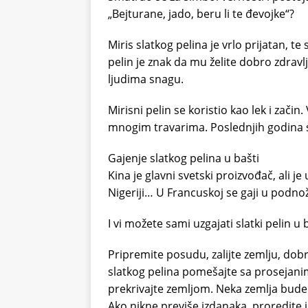
„Bejturane, jado, beru li te đevojke“?
Miris slatkog pelina je vrlo prijatan, 
pelin je znak da mu želite dobro zdravl
ljudima snagu.
Mirisni pelin se koristio kao lek i zači
mnogim travarima. Poslednjih godina 
Gajenje slatkog pelina u bašti
Kina je glavni svetski proizvođač, ali j
Nigeriji… U Francuskoj se gaji u podno
I vi možete sami uzgajati slatki pelin u 
Pripremite posudu, zalijte zemlju, dobr
slatkog pelina pomešajte sa prosejanim
prekrivajte zemljom. Neka zemlja bude v
Ako nikne previše izdanaka, proredite 