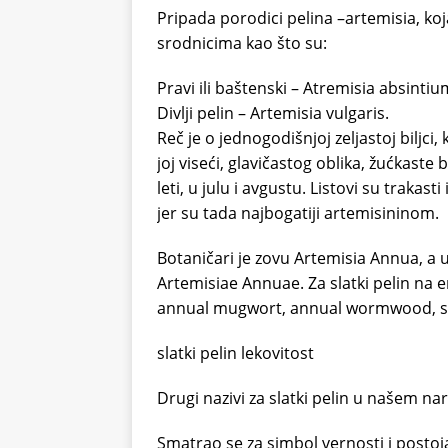
Pripada porodici pelina –artemisia, koj
srodnicima kao što su:
Pravi ili baštenski – Atremisia absintiu
Divlji pelin – Artemisia vulgaris.
Reč je o jednogodišnjoj zeljastoj biljci
joj viseći, glavičastog oblika, žućkaste
leti, u julu i avgustu. Listovi su trakas
jer su tada najbogatiji artemisininom.
Botaničari je zovu Artemisia Annua, a 
Artemisiae Annuae. Za slatki pelin na 
annual mugwort, annual wormwood, s
slatki pelin lekovitost
Drugi nazivi za slatki pelin u našem na
Smatrao se za simbol vernosti i postoj