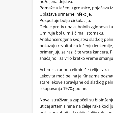
neželjena dejstva.
Pomaže u lečenju groznice, pojačava iz
Ublažava urinarne infekcije.
Pospešuje bolju cirkulaciju.
Deluje protiv upala, bolnih zglobova i ar
Umiruje bol u mišićima i stomaku.
Antikancerogena svojstva slatkog pelina
pokazuju rezultate u lečenju leukemije,
primenjuju za različite vrste kancera. 
značajno i za vrlo kratko vreme smanju
Artemisia annua eliminiše ćelije raka
Lekovita moć pelina je Kinezima pozna
stare lekove spravljane od slatkog pel
iskopavanja 1970.godine.
Nova istraživanja započeli su bioinženje
uticaj artemisinina na ćelije raka kod lj
puta sposobnija da ubije ćelije raka od