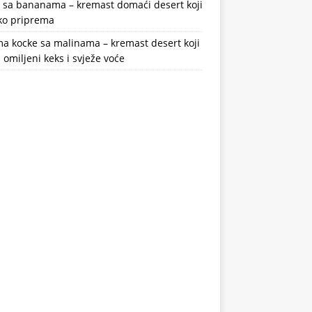
a sa bananama – kremast domaći desert koji
ako priprema
a kocke sa malinama – kremast desert koji
 omiljeni keks i svježe voće