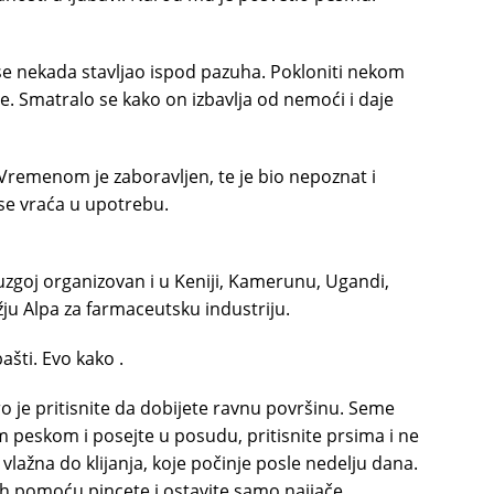
te se nekada stavljao ispod pazuha. Pokloniti nekom
je. Smatralo se kako on izbavlja od nemoći i daje
n. Vremenom je zaboravljen, te je bio nepoznat i
se vraća u upotrebu.
e uzgoj organizovan i u Keniji, Kamerunu, Ugandi,
žju Alpa za farmaceutsku industriju.
bašti. Evo kako .
o je pritisnite da dobijete ravnu površinu. Seme
 peskom i posejte u posudu, pritisnite prsima i ne
lažna do klijanja, koje počinje posle nedelju dana.
ih pomoću pincete i ostavite samo najjače.