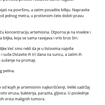
jati na površinu, a zatim posadite bilkju. Napravite
od jednog metra, u protivnom ćete dobiti pravu
veću koncentraciju artemisina. Otporna je na insekte i
 biljka, koja se sama rasejava i vrlo brzo širi.
ljke.Već smo rekli da je u listovima najviše
i suše.Ostavite ih tri dana na suncu, a zatim ih
e sušenje na promaji.
g pelina.
 od kojih je artemisinin najkorišćeniji. Veliki sadržaj
iv virusa, bakterija, parazita, gljivica. U poslednje
kih vrsta malignih tumora.