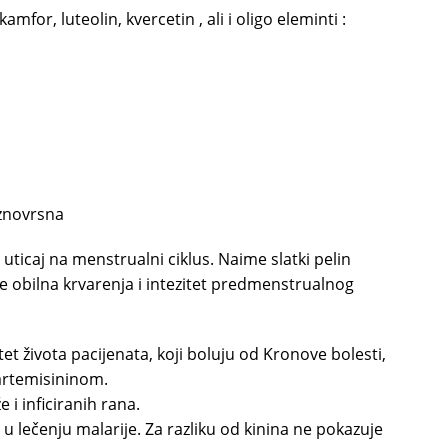
mfor, luteolin, kvercetin , ali i oligo eleminti :
aznovrsna
icaj na menstrualni ciklus. Naime slatki pelin
 obilna krvarenja i intezitet predmenstrualnog
et života pacijenata, koji boluju od Kronove bolesti,
artemisininom.
 i inficiranih rana.
e u lečenju malarije. Za razliku od kinina ne pokazuje