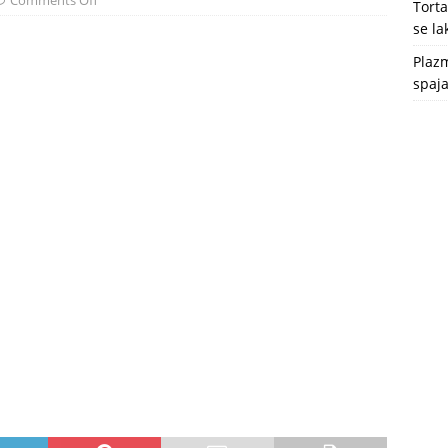
Comments Off
Tort
se l
Plazm
spaja