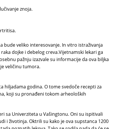
lučivanje znoja.
tritisa.
 bude veliko interesovanje. In vitro istraživanja
 raka dojke i debelog creva.Vijetnamski lekari ga
Posebnu pažnju izazvale su informacije da ova biljka
je veličinu tumora.
ta hiljadama godina. O tome svedoče recepti za
ina, koji su pronađeni tokom arheoloških
ri sa Univerziteta u Vašingtonu. Oni su ispitivali
udi i životinja. Oktrili su kako je ova supstanca 1200
 tada poznatih lekova. Tako se rodila nada da će se