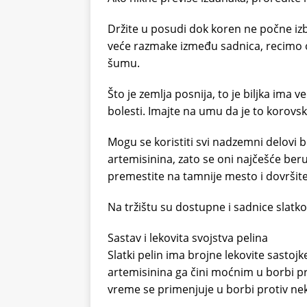
Držite u posudi dok koren ne počne izbi
veće razmake između sadnica, recimo 
šumu.
Što je zemlja posnija, to je biljka ima 
bolesti. Imajte na umu da je to korovska
Mogu se koristiti svi nadzemni delovi bi
artemisinina, zato se oni najčešće beru 
premestite na tamnije mesto i dovršit
Na tržištu su dostupne i sadnice slatko
Sastav i lekovita svojstva pelina
Slatki pelin ima brojne lekovite sastojke
artemisinina ga čini moćnim u borbi prot
vreme se primenjuje u borbi protiv ne