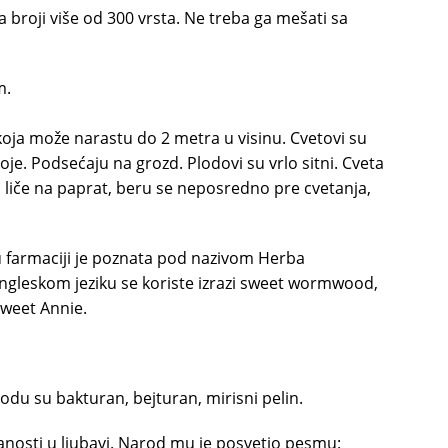
a broji više od 300 vrsta. Ne treba ga mešati sa
m.
, koja može narastu do 2 metra u visinu. Cvetovi su
 boje. Podsećaju na grozd. Plodovi su vrlo sitni. Cveta
ti i liče na paprat, beru se neposredno pre cvetanja,
u farmaciji je poznata pod nazivom Herba
engleskom jeziku se koriste izrazi sweet wormwood,
weet Annie.
rodu su bakturan, bejturan, mirisni pelin.
anosti u ljubavi. Narod mu je posvetio pesmu: