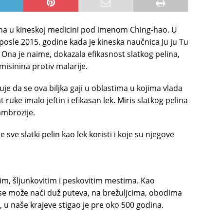
šćena u kineskoj medicini pod imenom Ching-hao. U
 posle 2015. godine kada je kineska naučnica Ju ju Tu
Ona je naime, dokazala efikasnost slatkog pelina,
misinina protiv malarije.
je da se ova biljka gaji u oblastima u kojima vlada
ruke imalo jeftin i efikasan lek. Miris slatkog pelina
ambrozije.
sve slatki pelin kao lek koristi i koje su njegove
nim, šljunkovitim i peskovitim mestima. Kao
e se može naći duž puteva, na brežuljcima, obodima
, u naše krajeve stigao je pre oko 500 godina.