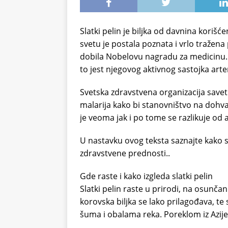
Slatki pelin je biljka od davnina kori
svetu je postala poznata i vrlo tražena
dobila Nobelovu nagradu za medicinu. 
to jest njegovog aktivnog sastojka arte
Svetska zdravstvena organizacija savetu
malarija kako bi stanovništvo na dohvat 
je veoma jak i po tome se razlikuje od 
U nastavku ovog teksta saznajte kako se 
zdravstvene prednosti..
Gde raste i kako izgleda slatki pelin
Slatki pelin raste u prirodi, na osunča
korovska biljka se lako prilagođava, t
šuma i obalama reka. Poreklom iz Azije