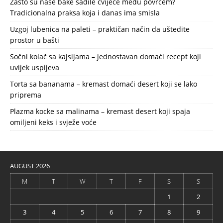
Zašto su naše bake sadile cvijeće među povrćem?
Tradicionalna praksa koja i danas ima smisla
Uzgoj lubenica na paleti – praktičan način da uštedite
prostor u bašti
Sočni kolač sa kajsijama – jednostavan domaći recept koji
uvijek uspijeva
Torta sa bananama – kremast domaći desert koji se lako
priprema
Plazma kocke sa malinama – kremast desert koji spaja
omiljeni keks i svježe voće
AUGUST 2026
M
T
W
T
F
S
S
1
2
3
4
5
6
7
8
9