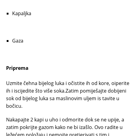
Kapaljka
Gaza
Priprema
Uzmite čehna bijelog luka i očistite ih od kore, oiperite
ih i iscijedite što više soka.Zatim pomiješajte dobijeni
sok od bijelog luka sa maslinovim uljem is tavite u
bočicu.
Nakapajte 2 kapi u uho i odmorite dok se ne upije, a
zatim pokrijte gazom kako ne bi izašlo. Ovo radite u
ležećem položaju i nemojte pretjerivati s tim i