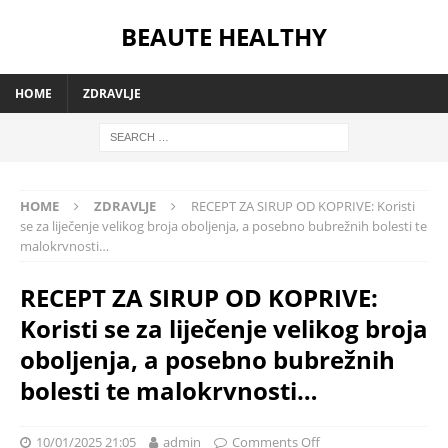
BEAUTE HEALTHY
HOME
ZDRAVLJE
HOME
ZDRAVLJE
RECEPT ZA SIRUP OD KOPRIVE: Koristi
se za liječenje velikog broja oboljenja, a posebno bubrežnih bolesti te
malokrvnosti…
RECEPT ZA SIRUP OD KOPRIVE:
Koristi se za liječenje velikog broja
oboljenja, a posebno bubrežnih
bolesti te malokrvnosti…
10/01/2025 21:05
admin
Comments Off