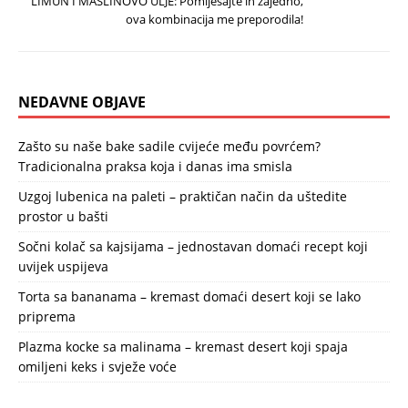
LIMUN I MASLINOVO ULJE: Pomiješajte ih zajedno,
ova kombinacija me preporodila!
NEDAVNE OBJAVE
Zašto su naše bake sadile cvijeće među povrćem?
Tradicionalna praksa koja i danas ima smisla
Uzgoj lubenica na paleti – praktičan način da uštedite
prostor u bašti
Sočni kolač sa kajsijama – jednostavan domaći recept koji
uvijek uspijeva
Torta sa bananama – kremast domaći desert koji se lako
priprema
Plazma kocke sa malinama – kremast desert koji spaja
omiljeni keks i svježe voće