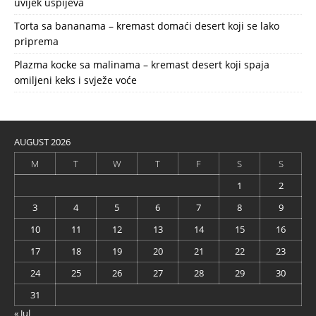
uvijek uspijeva
Torta sa bananama – kremast domaći desert koji se lako
priprema
Plazma kocke sa malinama – kremast desert koji spaja
omiljeni keks i svježe voće
AUGUST 2026
M
T
W
T
F
S
S
1
2
3
4
5
6
7
8
9
10
11
12
13
14
15
16
17
18
19
20
21
22
23
24
25
26
27
28
29
30
31
« Jul