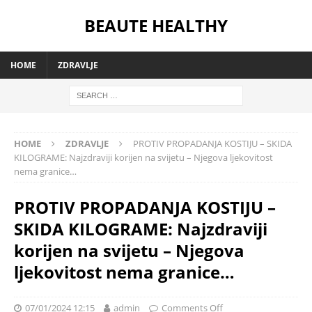
BEAUTE HEALTHY
HOME
ZDRAVLJE
HOME
ZDRAVLJE
PROTIV PROPADANJA KOSTIJU – SKIDA
KILOGRAME: Najzdraviji korijen na svijetu – Njegova ljekovitost
nema granice…
PROTIV PROPADANJA KOSTIJU –
SKIDA KILOGRAME: Najzdraviji
korijen na svijetu – Njegova
ljekovitost nema granice…
07/01/2024 12:15
admin
Comments Off