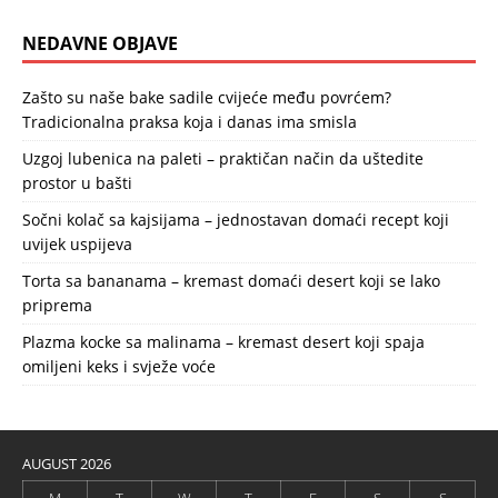
NEDAVNE OBJAVE
Zašto su naše bake sadile cvijeće među povrćem?
Tradicionalna praksa koja i danas ima smisla
Uzgoj lubenica na paleti – praktičan način da uštedite
prostor u bašti
Sočni kolač sa kajsijama – jednostavan domaći recept koji
uvijek uspijeva
Torta sa bananama – kremast domaći desert koji se lako
priprema
Plazma kocke sa malinama – kremast desert koji spaja
omiljeni keks i svježe voće
AUGUST 2026
M
T
W
T
F
S
S