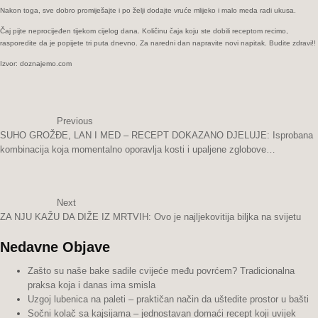
Nakon toga, sve dobro promiješajte i po želji dodajte vruće mlijeko i malo meda radi ukusa.
Čaj pijte neprocijeđen tijekom cijelog dana. Količinu čaja koju ste dobili receptom recimo,
rasporedite da je popijete tri puta dnevno. Za naredni dan napravite novi napitak. Budite zdravi!!
Izvor: doznajemo.com
Previous
SUHO GROŽĐE, LAN I MED – RECEPT DOKAZANO DJELUJE: Isprobana
kombinacija koja momentalno oporavlja kosti i upaljene zglobove…
Next
ZA NJU KAŽU DA DIŽE IZ MRTVIH: Ovo je najljekovitija biljka na svijetu
Nedavne Objave
Zašto su naše bake sadile cvijeće među povrćem? Tradicionalna
praksa koja i danas ima smisla
Uzgoj lubenica na paleti – praktičan način da uštedite prostor u bašti
Sočni kolač sa kajsijama – jednostavan domaći recept koji uvijek