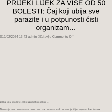
PRIJEKI LIJEK ZA VIŠE OD 50
BOLESTI: Čaj koji ubija sve
parazite i u potpunosti čisti
organizam…
on
12/02/2024 13:43
admin
Zdravlje
Comments Off
PRIJEKI
LIJEK
ZA
VIŠE
OD
50
BOLESTI:
Čaj
koji
ubija
sve
parazite
i
Biljka koju mozete cak i uzgajati u saksiji …
u
Danas je cak i znastveno dokazano da pomaze kod prevencije i lijecenja od karcinoma i
potpunosti