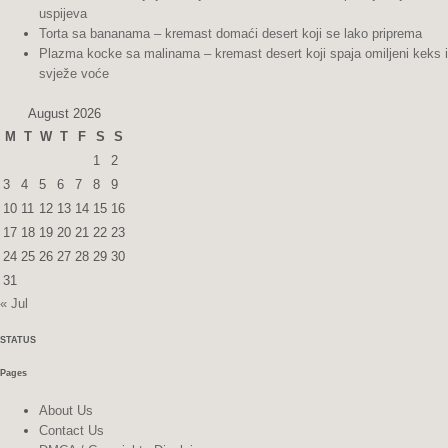
uspijeva
Torta sa bananama – kremast domaći desert koji se lako priprema
Plazma kocke sa malinama – kremast desert koji spaja omiljeni keks i
svježe voće
August 2026
M
T
W
T
F
S
S
1
2
3
4
5
6
7
8
9
10
11
12
13
14
15
16
17
18
19
20
21
22
23
24
25
26
27
28
29
30
31
« Jul
STATUS
Pages
About Us
Contact Us