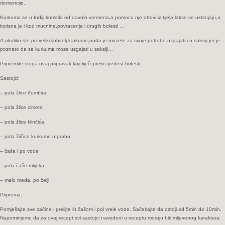
demencije..
čisti
Kurkuma se u Indiji koristila od davnih vremena,a pomocu nje otrovi iz tijela lakse se uklanjaju,a
organizam…
korisna je i kod mucnine,povracanja i drugih bolesti …
A,ukoliko ste preveliki ljubitelj karkume,onda je mozete za svoje potrebe uzgajati i u saksiji jer je
poznato da se kurkuma moze uzgajati u saksiji…
Pripremite stoga ovaj pripravak koji liječi preko pedest bolesti.
Sastojci:
– pola žlice đumbira
– pola žlice cimeta
– pola žlice klinčića
– pola žličice kurkume u prahu
– čaša i po vode
– pola čaše mlijeka
– malo meda, po želji
Priprema:
Pomješajte sve začine i prelijte ih čašom i pol vrele vode. Sačekajte da ostoji od 5min do 10min.
Napominjemo da za ovaj recept svi sastojci navedeni u receptu moraju biti mljevenog karaktera.