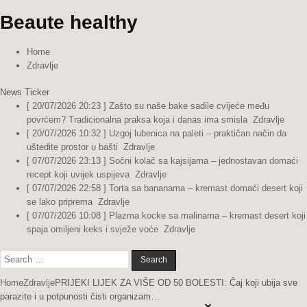
Beaute healthy
Home
Zdravlje
News Ticker
[ 20/07/2026 20:23 ]
Zašto su naše bake sadile cvijeće među
povrćem? Tradicionalna praksa koja i danas ima smisla
Zdravlje
[ 20/07/2026 10:32 ]
Uzgoj lubenica na paleti – praktičan način da
uštedite prostor u bašti
Zdravlje
[ 07/07/2026 23:13 ]
Sočni kolač sa kajsijama – jednostavan domaći
recept koji uvijek uspijeva
Zdravlje
[ 07/07/2026 22:58 ]
Torta sa bananama – kremast domaći desert koji
se lako priprema
Zdravlje
[ 07/07/2026 10:08 ]
Plazma kocke sa malinama – kremast desert koji
spaja omiljeni keks i svježe voće
Zdravlje
Search
for:
Home
Zdravlje
PRIJEKI LIJEK ZA VIŠE OD 50 BOLESTI: Čaj koji ubija sve
parazite i u potpunosti čisti organizam…