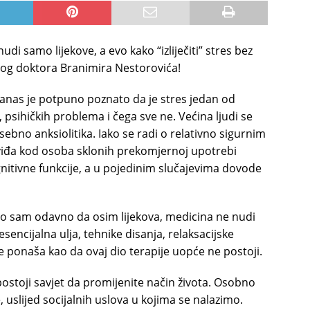
di samo lijekove, a evo kako “izliječiti” stres bez
enog doktora Branimira Nestorovića!
 Danas je potpuno poznato da je stres jedan od
, psihičkih problema i čega sve ne. Većina ljudi se
ebno anksiolitika. Iako se radi o relativno sigurnim
viđa kod osoba sklonih prekomjernoj upotrebi
gnitivne funkcije, a u pojedinim slučajevima dovode
tio sam odavno da osim lijekova, medicina ne nudi
esencijalna ulja, tehnike disanja, relaksacijske
e ponaša kao da ovaj dio terapije uopće ne postoji.
ostoji savjet da promijenite način života. Osobno
slijed socijalnih uslova u kojima se nalazimo.