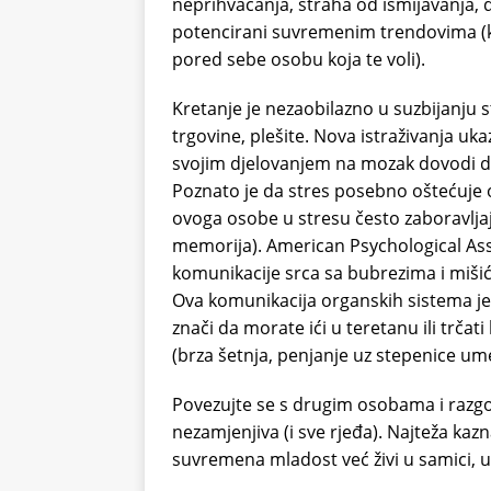
neprihvaćanja, straha od ismijavanja, d
potencirani suvremenim trendovima (ka
pored sebe osobu koja te voli).
Kretanje je nezaobilazno u suzbijanju str
trgovine, plešite. Nova istraživanja uka
svojim djelovanjem na mozak dovodi d
Poznato je da stres posebno oštećuje o
ovoga osobe u stresu često zaboravljaj
memorija). American Psychological Asso
komunikacije srca sa bubrezima i miši
Ova komunikacija organskih sistema je 
znači da morate ići u teretanu ili trčat
(brza šetnja, penjanje uz stepenice ume
Povezujte se s drugim osobama i razgo
nezamjenjiva (i sve rjeđa). Najteža kaz
suvremena mladost već živi u samici,