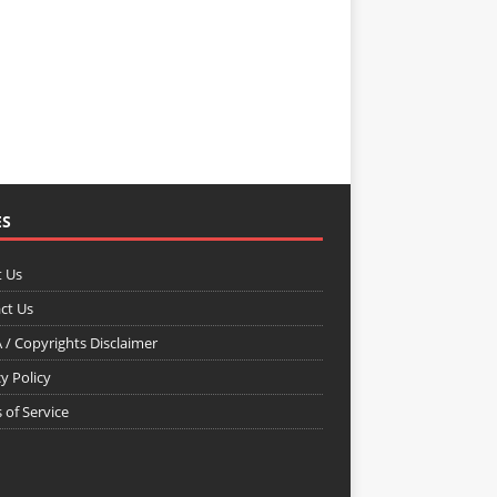
ES
 Us
ct Us
/ Copyrights Disclaimer
y Policy
 of Service