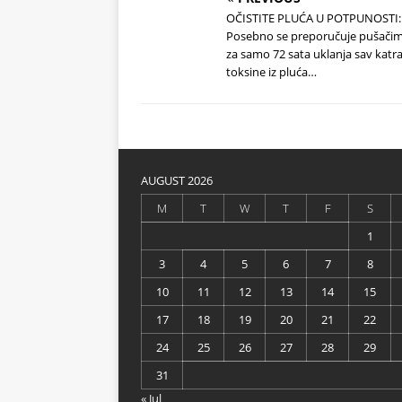
OČISTITE PLUĆA U POTPUNOSTI:
Posebno se preporučuje pušačim
za samo 72 sata uklanja sav katra
toksine iz pluća…
AUGUST 2026
M
T
W
T
F
S
1
3
4
5
6
7
8
10
11
12
13
14
15
17
18
19
20
21
22
24
25
26
27
28
29
31
« Jul