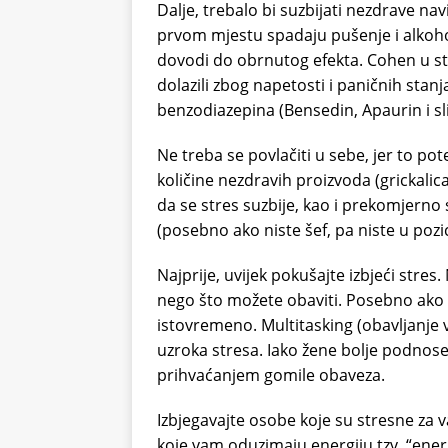
Dalje, trebalo bi suzbijati nezdrave n
prvom mjestu spadaju pušenje i alkoho
dovodi do obrnutog efekta. Cohen u stud
dolazili zbog napetosti i paničnih sta
benzodiazepina (Bensedin, Apaurin i slič
Ne treba se povlačiti u sebe, jer to pot
količine nezdravih proizvoda (grickalic
da se stres suzbije, kao i prekomjerno 
(posebno ako niste šef, pa niste u pozici
Najprije, uvijek pokušajte izbjeći stres
nego što možete obaviti. Posebno ako s
istovremeno. Multitasking (obavljanje v
uzroka stresa. Iako žene bolje podnose 
prihvaćanjem gomile obaveza.
Izbjegavajte osobe koje su stresne za
koje vam oduzimaju energiju tzv. “energ