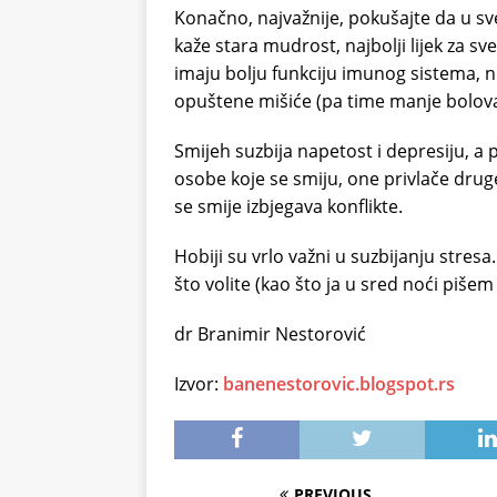
Konačno, najvažnije, pokušajte da u sve
kaže stara mudrost, najbolji lijek za sv
imaju bolju funkciju imunog sistema, n
opuštene mišiće (pa time manje bolova u
Smijeh suzbija napetost i depresiju, a
osobe koje se smiju, one privlače druge 
se smije izbjegava konflikte.
Hobiji su vrlo važni u suzbijanju stres
što volite (kao što ja u sred noći pišem 
dr Branimir Nestorović
Izvor:
banenestorovic.blogspot.rs
PREVIOUS