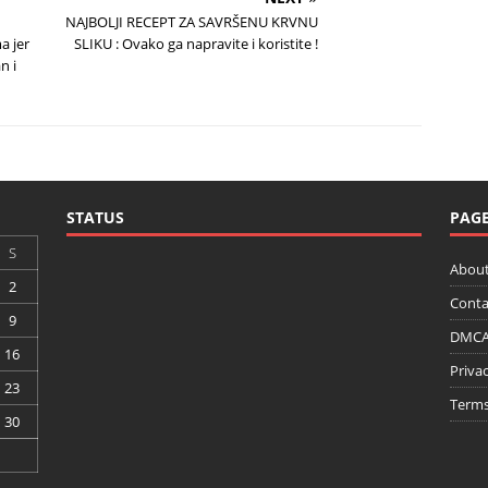
NAJBOLJI RECEPT ZA SAVRŠENU KRVNU
a jer
SLIKU : Ovako ga napravite i koristite !
n i
STATUS
PAG
S
About
2
Conta
9
DMCA 
16
Privac
23
Terms
30