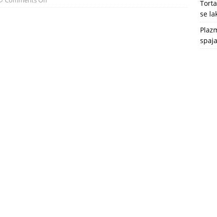
Comments Off
Tort
se l
Plazm
spaja