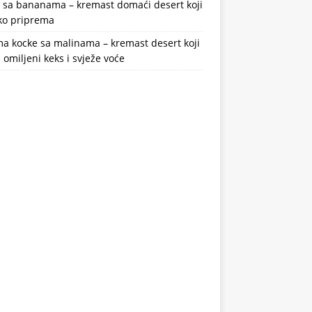
a sa bananama – kremast domaći desert koji
ako priprema
a kocke sa malinama – kremast desert koji
 omiljeni keks i svježe voće