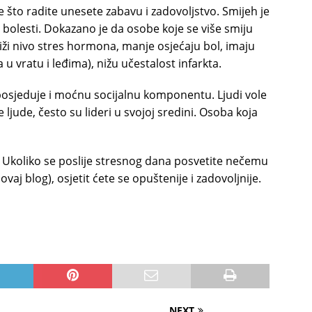
 što radite unesete zabavu i zadovoljstvo. Smijeh je
e bolesti. Dokazano je da osobe koje se više smiju
iži nivo stres hormona, manje osjećaju bol, imaju
 vratu i leđima), nižu učestalost infarkta.
 posjeduje i moćnu socijalnu komponentu. Ljudi vole
ljude, često su lideri u svojoj sredini. Osoba koja
a. Ukoliko se poslije stresnog dana posvetite nečemu
ovaj blog), osjetit ćete se opuštenije i zadovoljnije.
NEXT