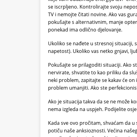
se iscrpljeno. Kontrolirajte svoju nepos
TV i nemojte čitati novine. Ako vas gur
pokušajte s alternativnim, manje opte
ponekad ima odlično djelovanje.
Ukoliko se nađete u stresnoj situaciji, 
napetost). Ukoliko vas netko gnjavi, lju
Pokušajte se prilagoditi situaciji. Ako
nervirate, shvatite to kao priliku da sl
neki problem, zapitajte se kakav će on 
problem umanjiti. Ako ste perfekcionist
Ako je situacija takva da se ne može kon
nema izgleda na uspjeh. Podijelite osj
Kada sve ovo pročitam, shvaćam da u stva
potiču naše anksioznosti. Većina našeg s