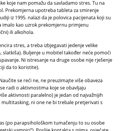
avike koje nam pomažu da savladamo stres. Tu na
l. Prekomjerna upotreba tableta za smirenje
iji iz 1995. nalazi da je polovica pacijenata koji su
nja imalo kao uzrok prekomjernu primjenu
ni) ili alkohola.
encira stres, a treba izbjegavati jedenje velike
a, slatkiša). Buljenje u mobitel također neće pomoći
spavanje. Ni istresanje na druge osobe nije rješenje
ji da to koristite).
. Naučite se reći ne, ne preuzimajte više obaveza
e radi o aktivnostima koje se obavljaju
iše aktivnosti paralelno) je jedan od najvažnijih
multitasking, ni one ne bi trebale pretjerivati s
 vas (po parapsihološkom tumačenju to su osobe
etski vampiri”). Poslije kontakta s njima, osjećate