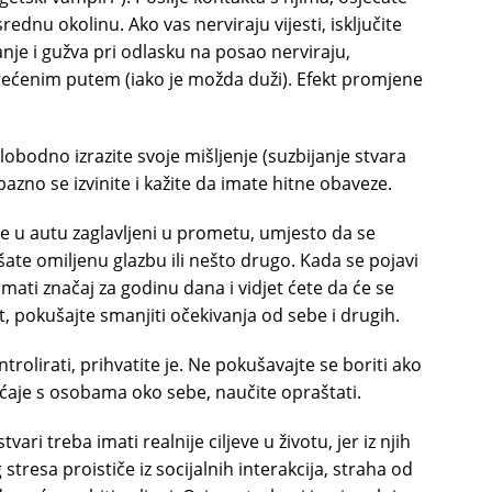
rednu okolinu. Ako vas nerviraju vijesti, isključite
anje i gužva pri odlasku na posao nerviraju,
rećenim putem (iako je možda duži). Efekt promjene
slobodno izrazite svoje mišljenje (suzbijanje stvara
bazno se izvinite i kažite da imate hitne obaveze.
 ste u autu zaglavljeni u prometu, umjesto da se
ušate omiljenu glazbu ili nešto drugo. Kada se pojavi
imati značaj za godinu dana i vidjet ćete da će se
, pokušajte smanjiti očekivanja od sebe i drugih.
trolirati, prihvatite je. Ne pokušavajte se boriti ako
ećaje s osobama oko sebe, naučite opraštati.
ri treba imati realnije ciljeve u životu, jer iz njih
tresa proističe iz socijalnih interakcija, straha od