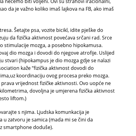
a nećemo biti voljeni. Ovi su strahovi iracionalni,
o da je važno koliko imaš lajkova na FB, ako imaš
esa. Šetajte psa, vozite bicikl, idite pješke do
zuju da fizička aktivnost povećava srčani rad. Srce
o stimulacije mozga, a posebno hipokamusa.
vaj dio mozga i dovodi do njegove atrofije. Uslijed
u stvari (hipokampus je dio mozga gdje se nalazi
ciation kaže “fizička aktivnost dovodi do
ćima,uz koordinaciju ovog procesa preko mozga.
prava vrijednost fizičke aktivnosti. Ovo uopće ne
i kilometrima, dovoljna je umjerena fizička aktivnost
sto liftom.)
varajte s njima. Ljudska komunkacija je
na u zatvoru je samica (mada mi se čini da
 uz smartphone doduše).