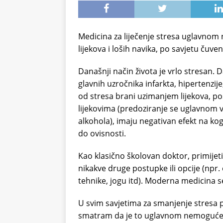
Medicina za liječenje stresa uglavnom nu
lijekova i loših navika, po savjetu čuv
Današnji način života je vrlo stresan.
glavnih uzročnika infarkta, hipertenzije
od stresa brani uzimanjem lijekova, pos
lijekovima (predoziranje se uglavnom 
alkohola), imaju negativan efekt na ko
do ovisnosti.
Kao klasično školovan doktor, primije
nikakve druge postupke ili opcije (npr. 
tehnike, jogu itd). Moderna medicina s
U svim savjetima za smanjenje stresa p
smatram da je to uglavnom nemoguće, u