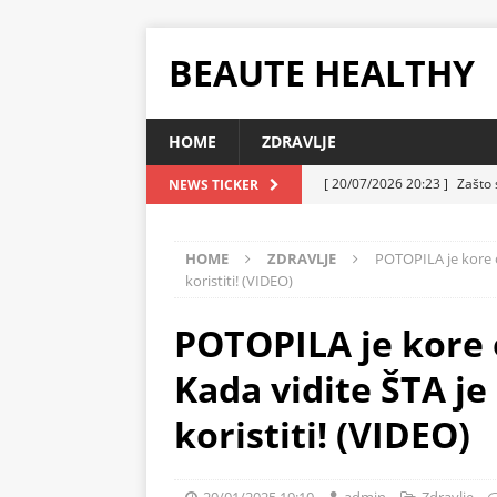
BEAUTE HEALTHY
HOME
ZDRAVLJE
[ 20/07/2026 20:23 ]
Zašto 
NEWS TICKER
koja i danas ima smisla
Z
HOME
ZDRAVLJE
POTOPILA je kore o
[ 20/07/2026 10:32 ]
Uzgoj 
koristiti! (VIDEO)
ZDRAVLJE
POTOPILA je kore 
[ 07/07/2026 23:13 ]
Sočni 
ZDRAVLJE
Kada vidite ŠTA je 
[ 07/07/2026 22:58 ]
Torta 
koristiti! (VIDEO)
ZDRAVLJE
[ 07/07/2026 10:08 ]
Plazma