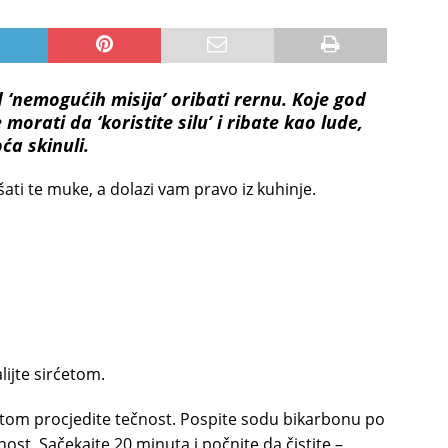
 ‘nemogućih misija’ oribati rernu. Koje god
 morati da ‘koristite silu’ i ribate kao lude,
ća skinuli.
kšati te muke, a dolazi vam pravo iz kuhinje.
lijte sirćetom.
potom procjedite tečnost. Pospite sodu bikarbonu po
nost. Sačekajte 20 minuta i počnite da čistite –