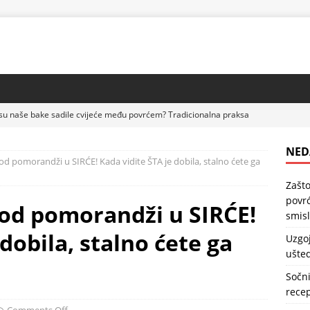
su naše bake sadile cvijeće među povrćem? Tradicionalna praksa
DRAVLJE
NED
d pomorandži u SIRĆE! Kada vidite ŠTA je dobila, stalno ćete ga
lubenica na paleti – praktičan način da uštedite prostor u bašti
Zašto
povrć
od pomorandži u SIRĆE!
kolač sa kajsijama – jednostavan domaći recept koji uvijek uspijeva
smis
dobila, stalno ćete ga
Uzgoj
ušted
sa bananama – kremast domaći desert koji se lako priprema
Sočni
recep
 kocke sa malinama – kremast desert koji spaja omiljeni keks i