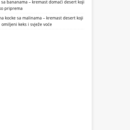
a sa bananama – kremast domaći desert koji
ako priprema
a kocke sa malinama – kremast desert koji
 omiljeni keks i svježe voće