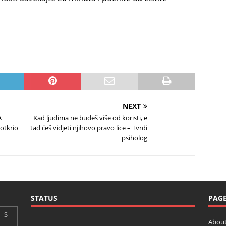
NEXT
A
Kad ljudima ne budeš više od koristi, e
otkrio
tad ćeš vidjeti njihovo pravo lice – Tvrdi
psiholog
STATUS
PAG
S
About