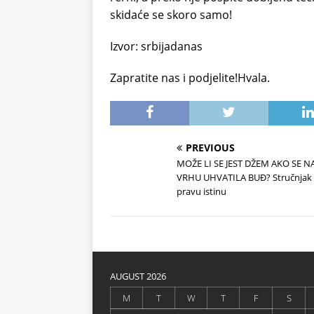
skidaće se skoro samo!
Izvor: srbijadanas
Zapratite nas i podjelite!Hvala.
PREVIOUS
MOŽE LI SE JEST DŽEM AKO SE N
VRHU UHVATILA BUĐ? Stručnjak 
pravu istinu
AUGUST 2026
M
T
W
T
F
S