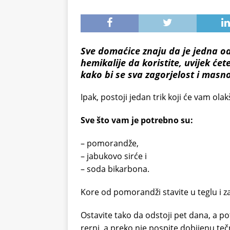
Sve domaćice znaju da je jedna od
hemikalije da koristite, uvijek ćete
kako bi se sva zagorjelost i masno
Ipak, postoji jedan trik koji će vam ola
Sve što vam je potrebno su:
– pomorandže,
– jabukovo sirće i
– soda bikarbona.
Kore od pomorandži stavite u teglu i za
Ostavite tako da odstoji pet dana, a 
rerni, a preko nje pospite dobijenu teč