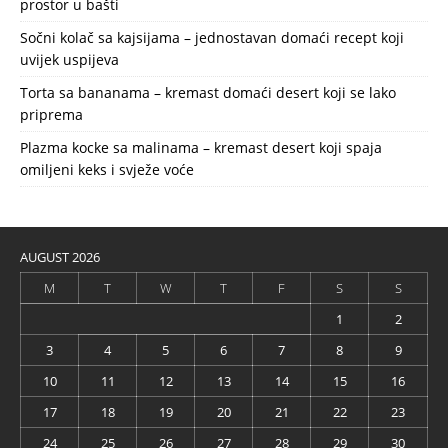
prostor u bašti
Sočni kolač sa kajsijama – jednostavan domaći recept koji
uvijek uspijeva
Torta sa bananama – kremast domaći desert koji se lako
priprema
Plazma kocke sa malinama – kremast desert koji spaja
omiljeni keks i svježe voće
AUGUST 2026
M
T
W
T
F
S
S
1
2
3
4
5
6
7
8
9
10
11
12
13
14
15
16
17
18
19
20
21
22
23
24
25
26
27
28
29
30