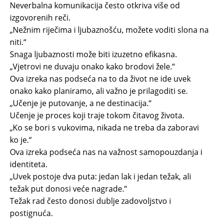
Neverbalna komunikacija često otkriva više od
izgovorenih reči.
„Nežnim riječima i ljubaznošću, možete voditi slona na
niti.“
Snaga ljubaznosti može biti izuzetno efikasna.
„Vjetrovi ne duvaju onako kako brodovi žele.“
Ova izreka nas podseća na to da život ne ide uvek
onako kako planiramo, ali važno je prilagoditi se.
„Učenje je putovanje, a ne destinacija.“
Učenje je proces koji traje tokom čitavog života.
„Ko se bori s vukovima, nikada ne treba da zaboravi
ko je.“
Ova izreka podseća nas na važnost samopouzdanja i
identiteta.
„Uvek postoje dva puta: jedan lak i jedan težak, ali
težak put donosi veće nagrade.“
Težak rad često donosi dublje zadovoljstvo i
postignuća.