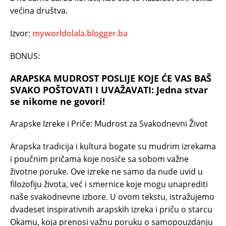
većina društva.
Izvor:
myworldolala.blogger.ba
BONUS:
ARAPSKA MUDROST POSLIJE KOJE ĆE VAS BAŠ
SVAKO POŠTOVATI I UVAŽAVATI: Jedna stvar
se nikome ne govori!
Arapske Izreke i Priče: Mudrost za Svakodnevni Život
Arapska tradicija i kultura bogate su mudrim izrekama
i poučnim pričama koje nosiće sa sobom važne
životne poruke. Ove izreke ne samo da nude uvid u
filozofiju života, već i smernice koje mogu unaprediti
naše svakodnevne izbore. U ovom tekstu, istražujemo
dvadeset inspirativnih arapskih izreka i priču o starcu
Okamu, koja prenosi važnu poruku o samopouzdanju