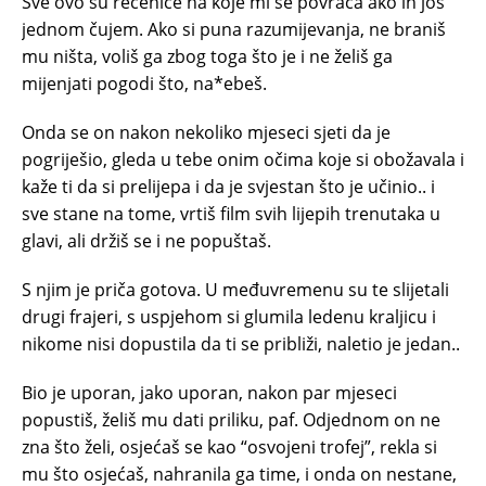
Sve ovo su rečenice na koje mi se povraća ako ih još
jednom čujem. Ako si puna razumijevanja, ne braniš
mu ništa, voliš ga zbog toga što je i ne želiš ga
mijenjati pogodi što, na*ebeš.
Onda se on nakon nekoliko mjeseci sjeti da je
pogriješio, gleda u tebe onim očima koje si obožavala i
kaže ti da si prelijepa i da je svjestan što je učinio.. i
sve stane na tome, vrtiš film svih lijepih trenutaka u
glavi, ali držiš se i ne popuštaš.
S njim je priča gotova. U međuvremenu su te slijetali
drugi frajeri, s uspjehom si glumila ledenu kraljicu i
nikome nisi dopustila da ti se približi, naletio je jedan..
Bio je uporan, jako uporan, nakon par mjeseci
popustiš, želiš mu dati priliku, paf. Odjednom on ne
zna što želi, osjećaš se kao “osvojeni trofej”, rekla si
mu što osjećaš, nahranila ga time, i onda on nestane,