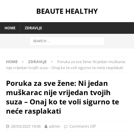
BEAUTE HEALTHY
HOME
ZDRAVLJE
HOME
ZDRAVLJE
Poruka za sve žene: Ni jedan muškarac
nije vrijedan tvojih suza – Onaj ko te voli sigurno te neće rasplakati
Poruka za sve žene: Ni jedan
muškarac nije vrijedan tvojih
suza – Onaj ko te voli sigurno te
neće rasplakati
28/03/2025 19:06
admin
Comments Off