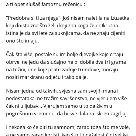
a ti opet slušaš famoznu rečenicu :
”Predobra si ti za njega”. Još nisam naletila na izuzetka
koji doista zna što želi i koji zna koga želi. Okrutna
istina je da svi lete za suknjicama, da ne znaju cijeniti
ono što imaju.
Čak šta više, postale su im bolje djevojke koje crtaju
obrve, ne jedu da slučajno ne bi dobile dva tri grama
na težini, one koje prate zadnje trendove, moraju
nositi markiranu odjeću i tako dalje.
Nisam jedna od takvih, svjesna sam svojih mana i
nedostataka, ne tražim savršenstvo, ne vjerujem više
čak ni u ljubav… Vjerujem samo u to da živim u
pogrešnom vremenu, da bi sve dala za iskren zagrljaj.
I nekoga ko će biti tu samnom, zarad toga što me vole,
a ne samo zarad koristi, kao što to nažalost čini velika