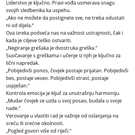
Liderstvo je ključno. Pravi vođa usmerava snagu
svojih sledbenika ka uspehu.
„Ako ne možete da postignete sve, ne treba odustati
ni od dijela.“
Ova izreka podseća nas na važnost ustrajnosti, čak i
kada je ciljeve teško ostvariti.
„Negiranje grešaka je dvostruka greška.“
Suočavanje s greškama i učenje iz njih je ključno za
lični napredak.
„Pobijedivši ponos, čovjek postaje prijatan. Pobijedivši
bes, postaje veseo. Pobijedivši strast, postaje
uspješan.“
Kontrola emocija je ključ za unutrašnju harmoniju.
„Mudar čovjek se uzda u svoj posao, budala u svoje
nade.“
Verovanje u vlastiti rad je važnije od oslanjanja na
sreću ili srećne okolnosti.
„Pogled govori više od riječi.“